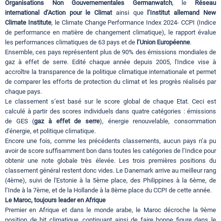
Organisations Non Gouvernementales Germanwatch
, le
Réseau
international d’Action pour le Climat
ainsi que
l’Institut allemand New
Climate Institute
, le Climate Change Performance Index 2024- CCPI (Indice
de performance en matière de changement climatique), le rapport évalue
les performances climatiques de 63 pays et de
l’Union Européenne
.
Ensemble, ces pays représentent plus de 90% des émissions mondiales de
gaz à effet de serre. Edité chaque année depuis 2005, l'Indice vise à
accroître la transparence de la politique climatique internationale et permet
de comparer les efforts de protection du climat et les progrès réalisés par
chaque pays.
Le classement s’est basé sur le score global de chaque Etat. Ceci est
calculé à partir des scores individuels dans quatre catégories : émissions
de GES (
gaz à effet de serre
), énergie renouvelable, consommation
d'énergie, et politique climatique.
Encore une fois, comme les précédents classements, aucun pays n’a pu
avoir de score suffisamment bon dans toutes les catégories de l’Indice pour
obtenir une note globale très élevée. Les trois premières positions du
classement général restent donc vides. Le Danemark arrive au meilleur rang
(4ème), suivi de l'Estonie à la 5ème place, des Philippines à la 6ème, de
l’Inde à la 7ème, et de la Hollande à la 8ème place du CCPI de cette année.
Le Maroc, toujours leader en Afrique
Premier en Afrique et dans le monde arabe, le Maroc décroche la 9ème
position de hit climatique, continuant ainsi de faire bonne figure dans le