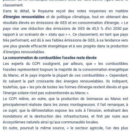
classement.
Dans le détail, le Royaume reçoit des notes moyennes en matière
d'énergies renouvelables
et de politique climatique, tout en obtenant des
résultats élevés en émissions de GES et en consommation d'énergie. « Le
pays vise une réduction des émissions de GES de 45,5 % d'ici 2030 par
rapport à un scénario de « statu quo » ». Ce classement, en tant que pays
très performant, est dû à ses faibles émissions de GES, à sa tendance vers
une plus grande efficacité énergétique et à ses progrès dans la production
d’énergies renouvelables.
La consommation de combustibles fossiles reste élevée
Les experts du CCPI soulignent, par ailleurs, que « les combustibles
fossiles représentent toujours la majorité de la consommation énergétique
du Maroc, et le pays importe la plupart de ces combustibles ». Cependant,
ils saluent la part croissante des énergies renouvelables. Ils indiquent,
toutefois, que « les prix de toutes les formes d'énergie restent élevés et que
l'énergie solaire n'est pas subventionnée au Maroc ».
Le CCPI relève, en outre, que la production de biomasse au Maroc est
principalement réalisée dans les zones montagneuses. Il fait remarquer, à
ce sujet, que la déforestation expose les sols à l’érosion, entraînant des
inondations et la destruction des infrastructures, et finit par nuire aux
écosystèmes naturels ainsi qu’aux communautés locales.
En outre, poursuit la même source, « le secteur agricole, l'un des plus