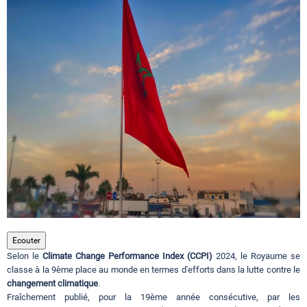
Circuits touristiques
Tourisme
Régions
Hotels
Evenements
Ecouter
Selon le
Climate Change Performance Index (CCPI)
2024, le Royaume se
Contact
classe à la 9ème place au monde en termes d'efforts dans la lutte contre le
changement climatique
.
Fraîchement publié, pour la 19ème année consécutive, par les