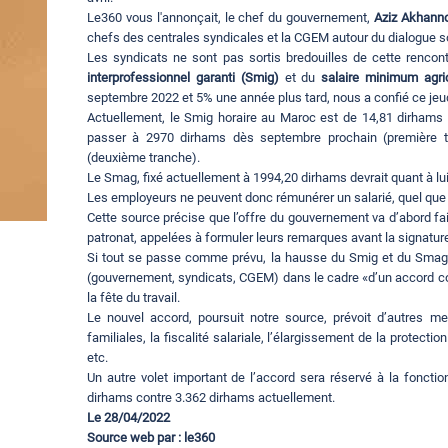
Le360 vous l'annonçait, le chef du gouvernement,
Aziz Akhann
chefs des centrales syndicales et la CGEM autour du dialogue so
Les syndicats ne sont pas sortis bredouilles de cette rencon
interprofessionnel garanti (Smig)
et du
salaire minimum agri
septembre 2022 et 5% une année plus tard, nous a confié ce jeud
Actuellement, le Smig horaire au Maroc est de 14,81 dirhams p
passer à 2970 dirhams dès septembre prochain (première tr
(deuxième tranche).
Le Smag, fixé actuellement à 1994,20 dirhams devrait quant à lui
Les employeurs ne peuvent donc rémunérer un salarié, quel que s
Cette source précise que l’offre du gouvernement va d’abord fai
patronat, appelées à formuler leurs remarques avant la signature
Si tout se passe comme prévu, la hausse du Smig et du Smag d
(gouvernement, syndicats, CGEM) dans le cadre «d’un accord conjoi
la fête du travail.
Le nouvel accord, poursuit notre source, prévoit d’autres 
familiales, la fiscalité salariale, l’élargissement de la protecti
etc.
Un autre volet important de l’accord sera réservé à la fonctio
dirhams contre 3.362 dirhams actuellement.
Le 28/04/2022
Source web par : le360