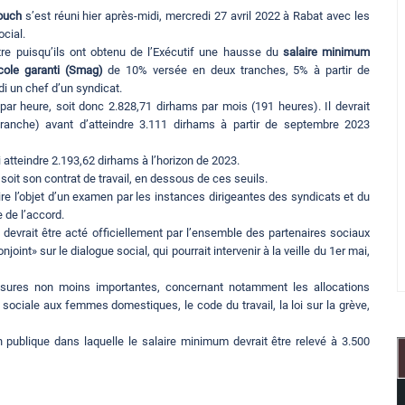
ouch
s’est réuni hier après-midi, mercredi 27 avril 2022 à Rabat avec les
cial.
tre puisqu’ils ont obtenu de l’Exécutif une hausse du
salaire minimum
cole garanti (Smag)
de 10% versée en deux tranches, 5% à partir de
i un chef d’un syndicat.
ar heure, soit donc 2.828,71 dirhams par mois (191 heures). Il devrait
anche) avant d’atteindre 3.111 dirhams à partir de septembre 2023
 atteindre 2.193,62 dirhams à l’horizon de 2023.
oit son contrat de travail, en dessous de ces seuils.
re l’objet d’un examen par les instances dirigeantes des syndicats et du
 de l’accord.
evrait être acté officiellement par l’ensemble des partenaires sociaux
nt» sur le dialogue social, qui pourrait intervenir à la veille du 1er mai,
mesures non moins importantes, concernant notamment les allocations
on sociale aux femmes domestiques, le code du travail, la loi sur la grève,
n publique dans laquelle le salaire minimum devrait être relevé à 3.500