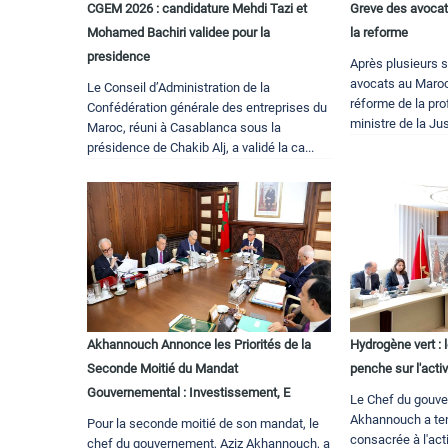
CGEM 2026 : candidature Mehdi Tazi et
Greve des avoca
Mohamed Bachiri validee pour la
la reforme
presidence
Après plusieurs 
avocats au Maroc 
Le Conseil d’Administration de la
réforme de la pro
Confédération générale des entreprises du
ministre de la Jus
Maroc, réuni à Casablanca sous la
présidence de Chakib Alj, a validé la ca...
Akhannouch Annonce les Priorités de la
Hydrogène vert :
Seconde Moitié du Mandat
penche sur l'acti
Gouvernemental : Investissement, E
Le Chef du gouve
Akhannouch a ten
Pour la seconde moitié de son mandat, le
consacrée à l'act
chef du gouvernement, Aziz Akhannouch, a