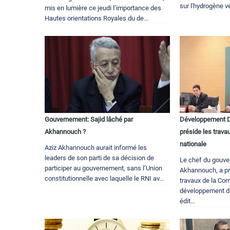
sur l'hydrogène ve
mis en lumière ce jeudi l’importance des
Hautes orientations Royales du de...
Gouvernement: Sajid lâché par
Développement D
Akhannouch ?
préside les trav
nationale
Aziz Akhannouch aurait informé les
leaders de son parti de sa décision de
Le chef du gouve
participer au gouvernement, sans l’Union
Akhannouch, a pré
constitutionnelle avec laquelle le RNI av...
travaux de la Co
développement du
édit...