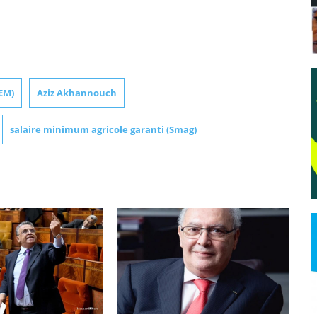
EM)
Aziz Akhannouch
salaire minimum agricole garanti (Smag)