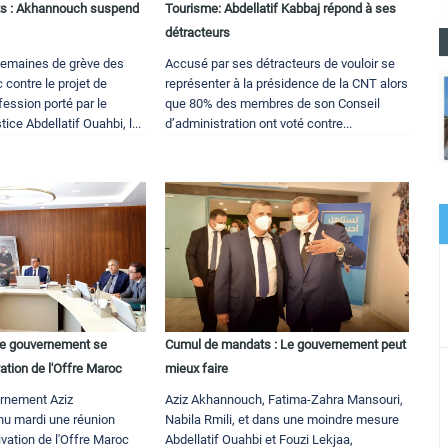
ts : Akhannouch suspend
Tourisme: Abdellatif Kabbaj répond à ses
détracteurs
semaines de grève des
Accusé par ses détracteurs de vouloir se
contre le projet de
représenter à la présidence de la CNT alors
fession porté par le
que 80% des membres de son Conseil
tice Abdellatif Ouahbi, l...
d’administration ont voté contre...
 le gouvernement se
Cumul de mandats : Le gouvernement peut
vation de l'Offre Maroc
mieux faire
rnement Aziz
Aziz Akhannouch, Fatima-Zahra Mansouri,
u mardi une réunion
Nabila Rmili, et dans une moindre mesure
ivation de l'Offre Maroc
Abdellatif Ouahbi et Fouzi Lekjaa,