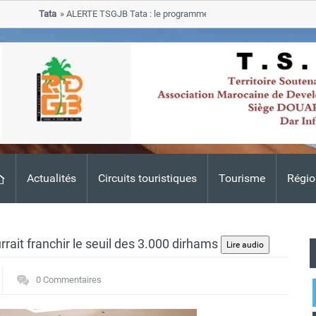
Tata
ALERTE TSGJB Tata : le programme de rehabilitation post-inondatio
progresse dans les zones sinistrees
Actualités
Circuits touristiques
Tourisme
Régio
rait franchir le seuil des 3.000 dirhams
0 Commentaires