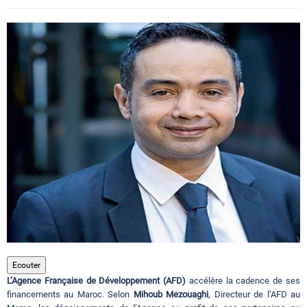
Circuits touristiques
Tourisme
Régions
Hotels
Evenements
Contact
Ecouter
L’Agence Française de Développement (AFD)
accélère la cadence de ses
financements au Maroc. Selon
Mihoub Mezouaghi
, Directeur de l’AFD au