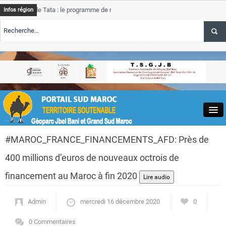
de Tata : le programme de rehabilitation post-inondations
Tata
Infos région
progres
RTE TSGJB Tourisme : l’ONMT renforce l’aerien a Dakhla et
Tata
service
RTE TSGJB Tourisme au Maroc : Transavia renforce les vols Paris-
Tata
depass
Close
#MAROC_FRANCE_FINANCEMENTS_AFD: Près de
400 millions d’euros de nouveaux octrois de
financement au Maroc à fin 2020
Actualités
Admin
mercredi 16 décembre 2020
0
0 Commentaires