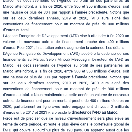
Maroc, les décaissements de l’Agence au profit de ses partenaires au
Maroc atteindront, à la fin de 2020, entre 300 et 350 millions d’euros, soit
une hausse de plus de 30% par rapport à l’année précédente. Notons que
sur les deux dernières années, 2019 et 2020, l’AFD aura signé des
conventions de financement pour un montant de près de 900 millions
d’euros au total.
L’Agence Française de Développement (AFD) vise à atteindre à fin 2020 un
volume de nouveaux octrois de financement proche des 400 millions
d’euros. Pour 2021, l’institution entend augmenter la cadence. Les détails.
L’Agence Française de Développement (AFD) accélère la cadence de ses
financements au Maroc. Selon Mihoub Mezouaghi, Directeur de l’AFD au
Maroc, les décaissements de l’Agence au profit de ses partenaires au
Maroc atteindront, à la fin de 2020, entre 300 et 350 millions d’euros, soit
une hausse de plus de 30% par rapport à l’année précédente. Notons que
sur les deux dernières années, 2019 et 2020, l’AFD aura signé des
conventions de financement pour un montant de près de 900 millions
d’euros au total. « Nous maintiendrons cette année un volume de nouveaux
octrois de financement pour un montant proche de 400 millions d’euros en
2020, parfaitement en ligne avec notre engagement d’investir 2 milliards
d’euros entre 2017 et 2021 », a présidé le
directeur de l’AFD au Maroc
.
Force est de préciser que ce niveau d’investissement sera plus élevé au
terme de cette période, et reste le plus élevé dans le portefeuille global de
l’AFD qui couvre aujourd’hui plus de 120 pays. On apprend aussi que les