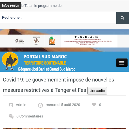
e Tata : le programme de rehabilitation post-inondations
Tata
A
Infos région
progres
TE TSGJB Tourisme : l’ONMT renforce l’aerien a Dakhla et
Tata
A
service
TE TSGJB Tourisme au Maroc : Transavia renforce les vols Paris-
Tata
A
depasse
Close
Covid-19: Le gouvernement impose de nouvelles
mesures restrictives à Tanger et Fès
Admin
mercredi 5 août 2020
0
Actualités
0 Commentaires