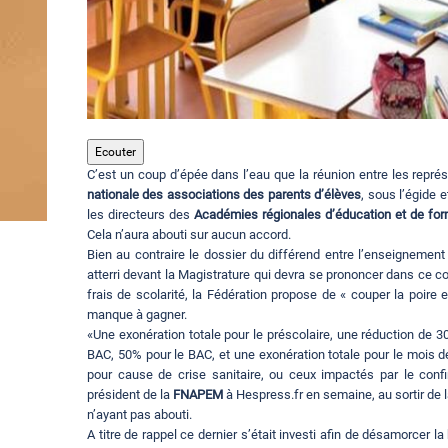
Ecouter
C’est un coup d’épée dans l’eau que la réunion entre les représ
nationale des associations des parents d’élèves
, sous l’égide 
les directeurs des
Académies régionales d’éducation et de for
Cela n’aura abouti sur aucun accord.
Bien au contraire le dossier du différend entre l’enseigneme
atterri devant la Magistrature qui devra se prononcer dans ce conf
frais de scolarité, la Fédération propose de « couper la poire
manque à gagner.
«Une exonération totale pour le préscolaire, une réduction de 30
BAC, 50% pour le BAC, et une exonération totale pour le mois de 
pour cause de crise sanitaire, ou ceux impactés par le conf
président de la
FNAPEM
à Hespress.fr en semaine, au sortir de l
n’ayant pas abouti.
A titre de rappel ce dernier s’était investi afin de désamorcer 