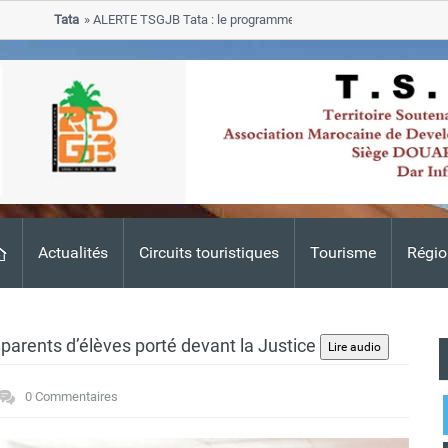
Tata
ALERTE TSGJB Tata : le programme de rehabilitation post-inondatio
progresse dans les zones sinistrees
Actualités
Circuits touristiques
Tourisme
Régio
 parents d’élèves porté devant la Justice
0 Commentaires