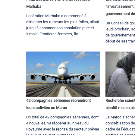
Marhaba
l’investissement
gouvernement de
L’opération Marhaba a commencé à
alimenter les rumeurs les plus folles, allant
Un Conseil de go
jusqu’à annoncer son annulation pure et
jeudi prochain, s
simple. Frontières fermées, flo...
de gouvernement
début de ses trava
42 compagnies aériennes reprendront
Recherche scienti
leurs activités au Maroc
bientôt mis en pl
Un total de 42 compagnies aériennes, dont
Le Maroc s’achem
4 nouvelles, va réopérer au niveau du
concrétisation des
Royaume avec la reprise du secteur prévue
cadre de l’éducat