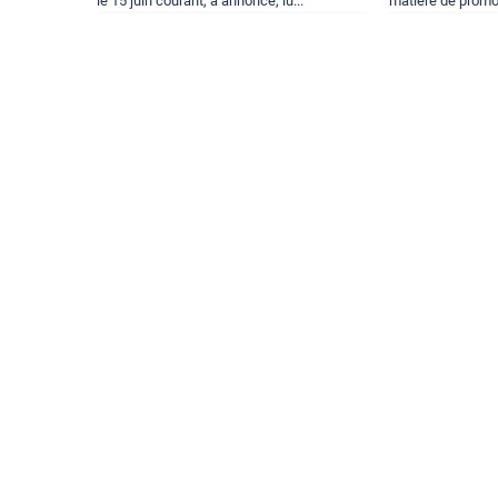
le 15 juin courant, a annoncé, lu...
matière de promot