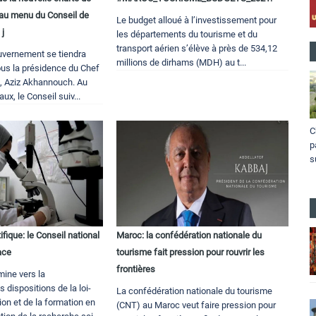
 au menu du Conseil de
Le budget alloué à l’investissement pour
 j
les départements du tourisme et du
transport aérien s’élève à près de 534,12
uvernement se tiendra
millions de dirhams (MDH) au t...
ous la présidence du Chef
, Aziz Akhannouch. Au
ux, le Conseil suiv...
C
p
s
fique: le Conseil national
Maroc: la confédération nationale du
ace
tourisme fait pression pour rouvrir les
frontières
ine vers la
 dispositions de la loi-
La confédération nationale du tourisme
ion et de la formation en
(CNT) au Maroc veut faire pression pour