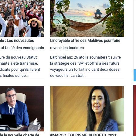
ale : Les nouveautés
L'incroyable offre des Maldives pour faire
tut Unifié des enseignants
revenir les touristes
ure du nouveau Statut
L'archipel aux 26 atolls souhaiterait suivre
nants a été transmise,
la stratégie des "3V" et offrir à ses futurs
icats pour qu’ils livrent
voyageurs un forfait incluant deux doses
 finales sur ce...
de vaccins. La strat...
de la nouvelle charte de
#MAROC_TOURISME_BUDGETS_2021: