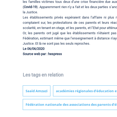
les familles victimes tous deux d’une crise financière due au
(
Covid-19
). Apparemment rien n’y a fait et les deux parties s’an
la Justice.
Les établissements privés espéraient dans l’affaire ni plus 
comptaient sur, les protestations de ces parents et leurs réa
scolarité, en tenant en otage, et les parents, et l’Etat pour atténu
Or, les parents ont jugé que les établissements n’étaient pa
Fédération, estimant même que l’enseignement à distance n’ayan
Justice. Et là ne sont pas les seuls reproches.
Le 06/06/2020
Source web par : hespress
Les tags en relation
Saaïd Amzazi
académies régionales d’éducation e
Fédération nationale des associations des parents d’é