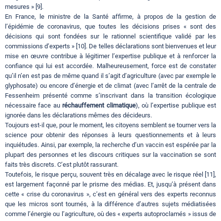
mesures » [9].
En France, le ministre de la Santé affirme, à propos de la gestion de
l’épidémie de coronavirus, que toutes les décisions prises « sont des
décisions qui sont fondées sur le rationnel scientifique validé par les
commissions d’experts » [10]. De telles déclarations sont bienvenues et leur
mise en œuvre contribue à légitimer l’expertise publique et à renforcer la
confiance qui lui est accordée. Malheureusement, force est de constater
qu’il n’en est pas de même quand il s’agit d’agriculture (avec par exemple le
glyphosate) ou encore d’énergie et de climat (avec l’arrêt de la centrale de
Fessenheim présenté comme s’inscrivant dans la transition écologique
nécessaire face au
réchauffement climatique
), où l’expertise publique est
ignorée dans les déclarations mêmes des décideurs.
Toujours est-il que, pour le moment, les citoyens semblent se tourner vers la
science pour obtenir des réponses à leurs questionnements et à leurs
inquiétudes. Ainsi, par exemple, la recherche d’un vaccin est espérée par la
plupart des personnes et les discours critiques sur la vaccination se sont
faits très discrets. C’est plutôt rassurant.
Toutefois, le risque perçu, souvent très en décalage avec le risque réel [11],
est largement façonné par le prisme des médias. Et, jusqu’à présent dans
cette « crise du coronavirus », c’est en général vers des experts reconnus
que les micros sont tournés, à la différence d’autres sujets médiatisées
comme l’énergie ou l’agriculture, où des « experts autoproclamés » issus de