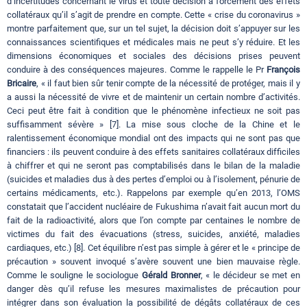
d’incertitudes concernant le virus et toute décision a forcément des effets
collatéraux qu’il s’agit de prendre en compte. Cette « crise du coronavirus »
montre parfaitement que, sur un tel sujet, la décision doit s’appuyer sur les
connaissances scientifiques et médicales mais ne peut s’y réduire. Et les
dimensions économiques et sociales des décisions prises peuvent
conduire à des conséquences majeures. Comme le rappelle le Pr
François
Bricaire
, « il faut bien sûr tenir compte de la nécessité de protéger, mais il y
a aussi la nécessité de vivre et de maintenir un certain nombre d’activités.
Ceci peut être fait à condition que le phénomène infectieux ne soit pas
suffisamment sévère » [7]. La mise sous cloche de la Chine et le
ralentissement économique mondial ont des impacts qui ne sont pas que
financiers : ils peuvent conduire à des effets sanitaires collatéraux difficiles
à chiffrer et qui ne seront pas comptabilisés dans le bilan de la maladie
(suicides et maladies dus à des pertes d’emploi ou à l’isolement, pénurie de
certains médicaments, etc.). Rappelons par exemple qu’en 2013, l’OMS
constatait que l’accident nucléaire de Fukushima n’avait fait aucun mort du
fait de la radioactivité, alors que l’on compte par centaines le nombre de
victimes du fait des évacuations (stress, suicides, anxiété, maladies
cardiaques, etc.) [8]. Cet équilibre n’est pas simple à gérer et le « principe de
précaution » souvent invoqué s’avère souvent une bien mauvaise règle.
Comme le souligne le sociologue
Gérald Bronner
, « le décideur se met en
danger dès qu’il refuse les mesures maximalistes de précaution pour
intégrer dans son évaluation la possibilité de dégâts collatéraux de ces