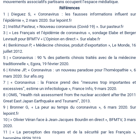
mouvements associatifs partisans occupent l’espace médiatique.
Références
1 | Dieguez S, « Coronavirus : les fausses informations influent sur
l’épidémie », 2 mars 2020. Sur lepoint.fr
2 | Institut Pasteur, « Nouveau coronavirus (Covid-19) ». Sur pasteur.fr
3 | « Les Français et l’épidémie de coronavirus », sondage Elabe et Berger
Levrault pour BFMTV « L’Opinion en direct ». Sur elabe.fr
4 | Benkimoun P, « Médecine chinoise, produit d’exportation », Le Monde, 16
juillet 2012.
5 | « Coronavirus : 90 % des patients chinois traités avec de la médecine
traditionnelle », Egora, 19 février 2020.
6 | Krivine JP, « Coronavirus : un nouveau paradoxe pour l’homéopathie », 6
mars 2020. Sur afis.org
7 | « Coronavirus : la France prend des “mesures trop importantes et
excessives”, estime un infectiologue », France Info, 9 mars 2020.
8 | OMS, “Health risk assessment from the nuclear accident after the 2011
Great East Japan Earthquake and Tsunami”, 2013.
9 | Bronner G, « La peur au temps du coronavirus », 6 mars 2020. Sur
lepoint.fr
10 | « Olivier Véran face à Jean-Jacques Bourdin en direct », BFMTV, 3 mars
2020.
11 | « La perception des risques et de la sécurité par les Français »,
baromètre IRSN 2019.