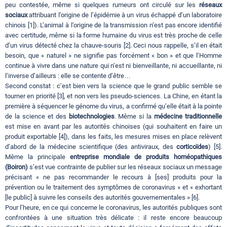
peu contestée, même si quelques rumeurs ont circulé sur les
réseaux
sociaux
attribuant l’origine de l’épidémie à un virus échappé d’un laboratoire
chinois [1]). L’animal à l’origine de la transmission n’est pas encore identifié
avec certitude, même si la forme humaine du virus est très proche de celle
d’un virus détecté chez la chauve-souris [2]. Ceci nous rappelle, s’il en était
besoin, que « naturel » ne signifie pas forcément « bon » et que l’Homme
continue à vivre dans une nature qui n’est ni bienveillante, ni accueillante, ni
l’inverse d’ailleurs : elle se contente d’être…
Second constat : c’est bien vers la science que le grand public semble se
tourner en priorité [3], et non vers les pseudo-sciences. La Chine, en étant la
première à séquencer le génome du virus, a confirmé qu’elle était à la pointe
de la science et des
biotechnologies
. Même si la
médecine traditionnelle
est mise en avant par les autorités chinoises (qui souhaitent en faire un
produit exportable [4]), dans les faits, les mesures mises en place relèvent
d’abord de la médecine scientifique (des antiviraux, des
corticoïdes
) [5].
Même la principale
entreprise mondiale de produits homéopathiques
(Boiron)
s’est vue contrainte de publier sur les réseaux sociaux un message
précisant « ne pas recommander le recours à [ses] produits pour la
prévention ou le traitement des symptômes de coronavirus » et « exhortant
[le public] à suivre les conseils des autorités gouvernementales » [6].
Pour l’heure, en ce qui concerne le coronavirus, les autorités publiques sont
confrontées à une situation très délicate : il reste encore beaucoup