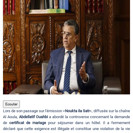
Circuits touristiques
Tourisme
Régions
Hotels
Evenements
Ecouter
Lors de son passage sur l'émission <
Noukta ila Satr
>, diffusée sur la chaîne
Contact
Al Aoula,
Abdellatif Ouahbi
a abordé la controverse concernant la demande
de
certificat de mariage
pour séjourner dans un hôtel. Il a fermement
déclaré que cette exigence est illégale et constitue une violation de la vie