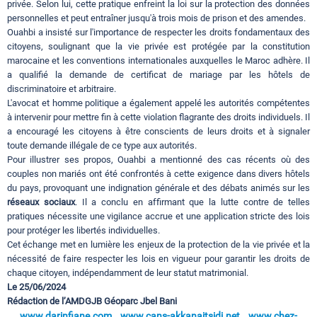
privée. Selon lui, cette pratique enfreint la loi sur la protection des données
personnelles et peut entraîner jusqu'à trois mois de prison et des amendes.
Ouahbi a insisté sur l'importance de respecter les droits fondamentaux des
citoyens, soulignant que la vie privée est protégée par la constitution
marocaine et les conventions internationales auxquelles le Maroc adhère. Il
a qualifié la demande de certificat de mariage par les hôtels de
discriminatoire et arbitraire.
L'avocat et homme politique a également appelé les autorités compétentes
à intervenir pour mettre fin à cette violation flagrante des droits individuels. Il
a encouragé les citoyens à être conscients de leurs droits et à signaler
toute demande illégale de ce type aux autorités.
Pour illustrer ses propos, Ouahbi a mentionné des cas récents où des
couples non mariés ont été confrontés à cette exigence dans divers hôtels
du pays, provoquant une indignation générale et des débats animés sur les
réseaux sociaux
. Il a conclu en affirmant que la lutte contre de telles
pratiques nécessite une vigilance accrue et une application stricte des lois
pour protéger les libertés individuelles.
Cet échange met en lumière les enjeux de la protection de la vie privée et la
nécessité de faire respecter les lois en vigueur pour garantir les droits de
chaque citoyen, indépendamment de leur statut matrimonial.
Le 25/06/2024
Rédaction de l’AMDGJB Géoparc Jbel Bani
www.darinfiane.com
www.cans-akkanaitsidi.net
www.chez-