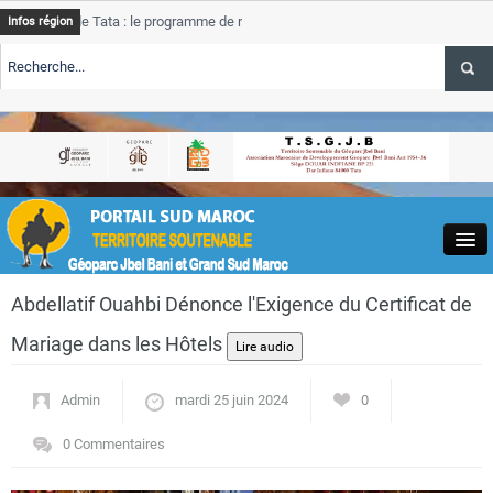
e Tata : le programme de rehabilitation post-inondations
Tata
A
Infos région
progres
TE TSGJB Tourisme : l’ONMT renforce l’aerien a Dakhla et
Tata
service
TE TSGJB Tourisme au Maroc : Transavia renforce les vols Paris-
Tata
A
depass
Close
Abdellatif Ouahbi Dénonce l'Exigence du Certificat de
Mariage dans les Hôtels
Admin
mardi 25 juin 2024
0
Actualités
0 Commentaires