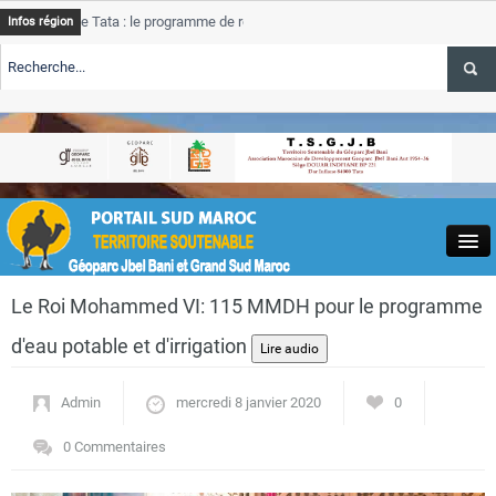
e Tata : le programme de rehabilitation post-inondations
Tata
A
Infos région
progres
TE TSGJB Tourisme : l’ONMT renforce l’aerien a Dakhla et
Tata
A
service
TE TSGJB Tourisme au Maroc : Transavia renforce les vols Paris-
Tata
A
depasse
Close
Le Roi Mohammed VI: 115 MMDH pour le programme
d'eau potable et d'irrigation
Admin
mercredi 8 janvier 2020
0
Actualités
0 Commentaires