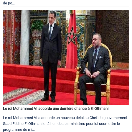
de po...
Le roi Mohammed VI accorde une dernière chance à El Othmani
Le roi Mohammed VI a accordé un nouveau délai au Chef du gouvernement
Saad Eddine El Othmani et à huit de ses ministres pour lui soumettre le
programme de mi...