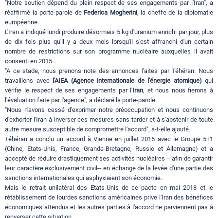
"Notre soutien dépend du plein respect de ses engagements par l'Iran", a
réaffirmé la porte-parole de
Federica Mogherini
, la cheffe de la diplomatie
européenne.
L'Iran a indiqué lundi produire désormais 5 kg d'uranium enrichi par jour, plus
de dix fois plus qu'il y a deux mois lorsqu'il s'est affranchi d'un certain
nombre de restrictions sur son programme nucléaire auxquelles il avait
consenti en 2015.
"A ce stade, nous prenons note des annonces faites par Téhéran. Nous
travaillons avec
l'AIEA (Agence internationale de l'énergie atomique)
qui
vérifie le respect de ses engagements par l'
Iran
, et nous nous fierons à
l'évaluation faite par l'agence", a déclaré la porte-parole.
"Nous n'avons cessé d'exprimer notre préoccupation et nous continuons
d'exhorter l'Iran à inverser ces mesures sans tarder et à s'abstenir de toute
autre mesure susceptible de compromettre l'accord", a-t-elle ajouté.
Téhéran a conclu un accord à Vienne en juillet 2015 avec le Groupe 5+1
(Chine, Etats-Unis, France, Grande-Bretagne, Russie et Allemagne) et a
accepté de réduire drastiquement ses activités nucléaires -- afin de garantir
leur caractère exclusivement civil-- en échange de la levée d'une partie des
sanctions internationales qui asphyxiaient son économie.
Mais le retrait unilatéral des Etats-Unis de ce pacte en mai 2018 et le
rétablissement de lourdes sanctions américaines prive l'Iran des bénéfices
économiques attendus et les autres parties à l'accord ne parviennent pas à
renverser cette situation.