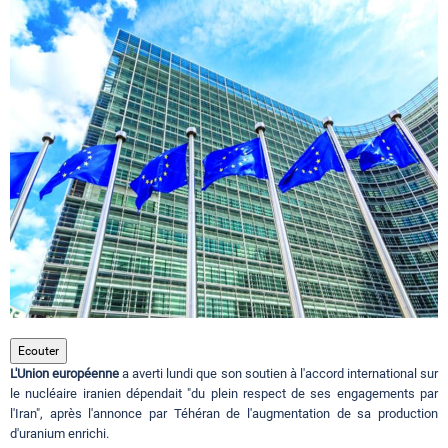
Circuits touristiques
Tourisme
Régions
Hotels
Evenements
Ecouter
L'Union européenne
a averti lundi que son soutien à l'accord international sur
Contact
le nucléaire iranien dépendait "du plein respect de ses engagements par
l'Iran", après l'annonce par Téhéran de l'augmentation de sa production
d'uranium enrichi.