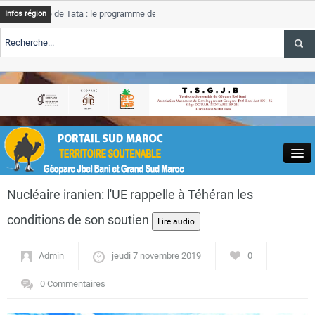
de Tata : le programme de rehabilitation post-inondations
Tata
Infos région
progre
ERTE TSGJB Tourisme : l’ONMT renforce l’aerien a Dakhla et
Tata
servic
ERTE TSGJB Tourisme au Maroc : Transavia renforce les vols Paris-
Tata
a
depas
Close
Nucléaire iranien: l'UE rappelle à Téhéran les
conditions de son soutien
Admin
jeudi 7 novembre 2019
0
Actualités
0 Commentaires