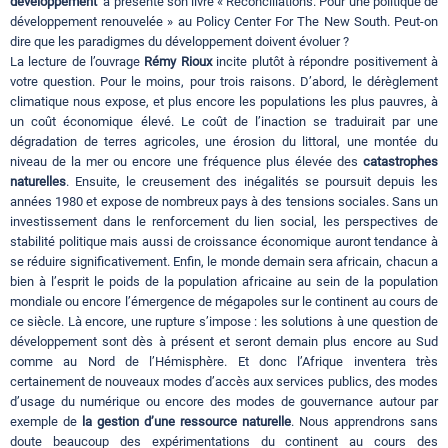
développement
a présenté son livre « Réconciliations. Pour une politique de
développement renouvelée » au Policy Center For The New South. Peut-on
dire que les paradigmes du développement doivent évoluer ?
La lecture de l’ouvrage
Rémy Rioux
incite plutôt à répondre positivement à
votre question. Pour le moins, pour trois raisons. D’abord, le dérèglement
climatique nous expose, et plus encore les populations les plus pauvres, à
un coût économique élevé. Le coût de l’inaction se traduirait par une
dégradation de terres agricoles, une érosion du littoral, une montée du
niveau de la mer ou encore une fréquence plus élevée des
catastrophes
naturelles
. Ensuite, le creusement des inégalités se poursuit depuis les
années 1980 et expose de nombreux pays à des tensions sociales. Sans un
investissement dans le renforcement du lien social, les perspectives de
stabilité politique mais aussi de croissance économique auront tendance à
se réduire significativement. Enfin, le monde demain sera africain, chacun a
bien à l’esprit le poids de la population africaine au sein de la population
mondiale ou encore l’émergence de mégapoles sur le continent au cours de
ce siècle. Là encore, une rupture s’impose : les solutions à une question de
développement sont dès à présent et seront demain plus encore au Sud
comme au Nord de l’Hémisphère. Et donc l’Afrique inventera très
certainement de nouveaux modes d’accès aux services publics, des modes
d’usage du numérique ou encore des modes de gouvernance autour par
exemple de
la gestion d’une ressource naturelle
. Nous apprendrons sans
doute beaucoup des expérimentations du continent au cours des