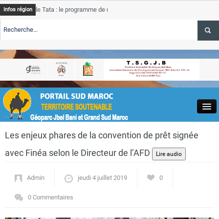
de Tata : le programme de rehabilitation post-inondations
Tata
Infos région
progre
ERTE TSGJB Tourisme : l’ONMT renforce l’aerien a Dakhla et
Tata
servic
ERTE TSGJB Tourisme au Maroc : Transavia renforce les vols Paris-
Tata
a
depas
Close
Les enjeux phares de la convention de prêt signée
avec Finéa selon le Directeur de l’AFD
Admin
jeudi 4 juillet 2019
0
Actualités
0 Commentaires