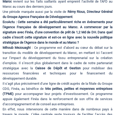
Maroc
revient sur les faits saillants ayant empreint l’activité de l’AFD au
Maroc au cours des derniers jours.
Une période marquée aussi par la visite de
Rémy Rioux, Directeur Général
du Groupe Agence Française de Développement
.
EcoActu : Cette semaine a été particulièrement riche en événements pour
l’Agence Française de développement au Maroc. A commencer par la
signature avec Finéa, d’une convention de prêt de 1,2 Md de DH. Dans quel
cadre s’inscrit cette signature et est-ce en ligne avec la nouvelle politique
stratégique de l’Agence dans le monde et au Maroc ?
Mihoub Mezouaghi
: Ce programme est d’abord au cœur du débat sur la
transition du modèle de développement du Maroc, en mettant ici l’accent
sur l’impact du développement du tissu entreprenarial sur la création
d’emplois. Il s’inscrit plus globalement dans le cadre de notre partenariat
stratégique avec la
Caisse de Dépôt et Gestion
pour mobiliser des
ressources financières et techniques pour le financement du
développement durable.
Il s’agit plus précisément d’une ligne de crédit auprès de la filiale du Groupe
CDG, Finéa, au bénéfice de
très petites, petites et moyennes entreprises
(TPME)
pour accompagner leur projets d’investissement. Ce programme
appuie également Finéa dans le renforcement de son offre de services
d’accompagnement et de conseil aux entreprises.
En effet, nous intervenons de cette manière dans de nombreux pays à
travers le monde. L’idée centrale reste toujours de faciliter l’accès des