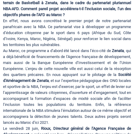
terrain de Basketball à Zenata, dans le cadre du partenariat pluriannuel
NBA-AFD. Comment pareil projet accélérera-t-il l’inclusion sociale, l’un des
objectifs phares de l’AFD au Maroc ?
En effet, nous avons concrétisé le premier projet de notre partenariat
panafricain avec la NBA. Ce partenariat vise à développer un programme
d’éducation citoyenne par le sport dans 6 pays (Afrique du Sud, Côte
d’Ivoire, Kenya, Maroc, Nigéria, Sénégal) pour renforcer le lien social dans
les territoires les plus vulnérables.
Au Maroc, ce programme a d’abord été lancé dans l’éco-cité de
Zenata
, qui
a déjà bénéficié de financements de l’Agence française de développement,
mais aussi de la Banque Européenne d’Investissement et de l’Union
Européenne. L’enjeu de cette nouvelle ville est aussi celui de la résorption
des quartiers précaires. En nous appuyant sur le pilotage de la
Société
d’Aménagement de
Zenata
, et sur l’expertise pédagogique des ONG locales
et sportive de la NBA, l’enjeu est d’exercer, par le sport, un effet de levier sur
l’apprentissage de valeurs citoyennes, d’ouverture et d’engagement, tout en
accompagnant la formation d’espaces de mixité sociale afin de faciliter
l’inclusion toutes les populations du territoire. Enfin, la référence
internationale de la NBA stimulera l’émulation autour de ce même objectif et
accompagnera la détection de jeunes talents. Deux autres projets seront
lancés au Maroc d’ici 2021.
Le vendredi 28 juin,
Rioux, Directeur général de l’Agence Française de