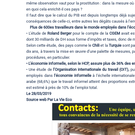
même observation vaut pour la prostitution : dans la mesure où d
en quoi cela enrichit-il ces pays ?
Il faut dire que le calcul du PIB est depuis longtemps déjà suj
conséquences de celle-ci, entre autres les dégâts causés à l’e
Plus de 600es travailleurs dans le monde employés dans l’éco
• L’étude de
Roland Berger
pour le compte de la
CGEM
avait e
dont 30 milliards de DH sous forme d’impôts et taxes, donc de m
Selon cette étude, des pays comme le
Chili
et la
Turquie
sont pa
dix ans, à travers la mise en œuvre d’une palette de mesures, pa
procédures, en particulier.
• L’économie informelle, selon le HCP, assure plus de 36% des em
• Une étude de
l’Organisation internationale du travail (OIT),
pub
employés dans
l’économie informelle
à l’échelle international
arabe (68,6%) que le travail informel atteint des proportions ex
est estimé à près de 10% de l’emploi total.
Le 28/03/2019
Source web Par La Vie Eco