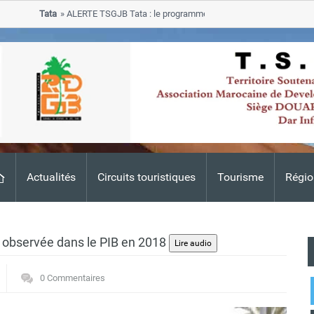
Tata
ALERTE TSGJB Tata : le programme de rehabilitation post-inondatio
progresse dans les zones sinistrees
Actualités
Circuits touristiques
Tourisme
Régio
on observée dans le PIB en 2018
0 Commentaires