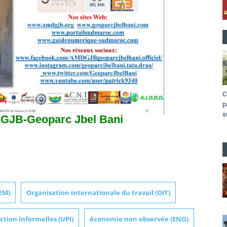
C
p
s
DGJB-Geoparc Jbel Bani
EM)
Organisation internationale du travail (OIT)
ction informelles (UPI)
économie non observée (ENO)