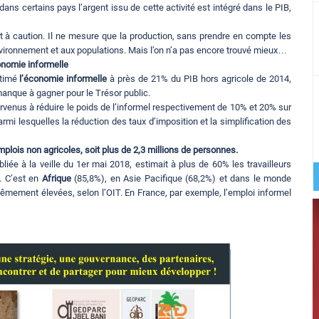
ans certains pays l’argent issu de cette activité est intégré dans le PIB,
et à caution. Il ne mesure que la production, sans prendre en compte les
nvironnement et aux populations. Mais l’on n’a pas encore trouvé mieux…
nomie informelle
stimé
l’économie informelle
à près de 21% du PIB hors agricole de 2014,
anque à gagner pour le Trésor public.
rvenus à réduire le poids de l’informel respectivement de 10% et 20% sur
rmi lesquelles la réduction des taux d’imposition et la simplification des
plois non agricoles, soit plus de 2,3 millions de personnes.
liée à la veille du 1er mai 2018, estimait à plus de 60% les travailleurs
e. C’est en
Afrique
(85,8%), en Asie Pacifique (68,2%) et dans le monde
trêmement élevées, selon l’OIT. En France, par exemple, l’emploi informel