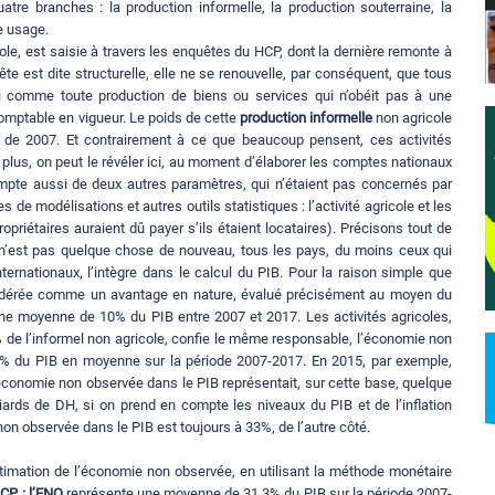
tre branches : la production informelle, la production souterraine, la
e usage.
ole, est saisie à travers les enquêtes du HCP, dont la dernière remonte à
te est dite structurelle, elle ne se renouvelle, par conséquent, que tous
ini comme toute production de biens ou services qui n’obéit pas à une
omptable en vigueur. Le poids de cette
production informelle
non agricole
 de 2007. Et contrairement à ce que beaucoup pensent, ces activités
 plus, on peut le révéler ici, au moment d’élaborer les comptes nationaux
compte aussi de deux autres paramètres, qui n’étaient pas concernés par
e modélisations et autres outils statistiques : l’activité agricole et les
propriétaires auraient dû payer s’ils étaient locataires). Précisons tout de
air, n’est pas quelque chose de nouveau, tous les pays, du moins ceux qui
rnationaux, l’intègre dans le calcul du PIB. Pour la raison simple que
nsidérée comme un avantage en nature, évalué précisément au moyen du
 une moyenne de 10% du PIB entre 2007 et 2017. Les activités agricoles,
% de l’informel non agricole, confie le même responsable, l’économie non
/34% du PIB en moyenne sur la période 2007-2017. En 2015, par exemple,
’économie non observée dans le PIB représentait, sur cette base, quelque
ards de DH, si on prend en compte les niveaux du PIB et de l’inflation
non observée dans le PIB est toujours à 33%, de l’autre côté.
timation de l’économie non observée, en utilisant la méthode monétaire
CP : l’ENO
représente une moyenne de 31,3% du PIB sur la période 2007-