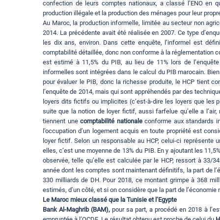
confection de leurs comptes nationaux, a classé l’ENO en qua
production illégale et la production des ménages pour leur propr
Au Maroc, la production informelle, limitée au secteur non agric
2014. La précédente avait été réalisée en 2007. Ce type d’enquê
les dix ans, environ. Dans cette enquête, l’informel est déf
comptabilité détaillée, donc non conforme à la réglementation c
est estimé à 11,5% du PIB, au lieu de 11% lors de l’enquête
informelles sont intégrées dans le calcul du PIB marocain. Bien
pour évaluer le PIB, donc la richesse produite, le HCP tient 
l’enquête de 2014, mais qui sont appréhendés par des techniques d
loyers dits fictifs ou implicites (c’est-à-dire les loyers que les 
suite que la notion de loyer fictif, aussi farfelue qu’elle a l’
tiennent une
comptabilité nationale
conforme aux standards inte
l’occupation d’un logement acquis en toute propriété est co
loyer fictif. Selon un responsable au HCP, celui-ci représente
elles, c’est une moyenne de 13% du PIB. En y ajoutant les 11,5
observée, telle qu’elle est calculée par le HCP, ressort à 33
année dont les comptes sont maintenant définitifs, la part de l
330 milliards de DH. Pour 2018, ce montant grimpe à 368 milli
estimés, d’un côté, et si on considère que la part de l’économie 
Le Maroc mieux classé que la Tunisie et l’Egypte
Bank Al-Maghrib (BAM),
pour sa part, a procédé en 2018 à l’es
empruntée à l’OCDE. Le résultat obtenu est proche de celui du
H