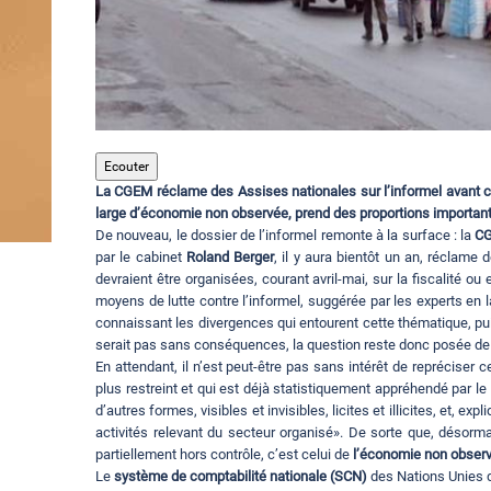
Ecouter
La CGEM réclame des Assises nationales sur l’informel avant ce
large d’économie non observée, prend des proportions importante
De nouveau, le dossier de l’informel remonte à la surface : la
C
par le cabinet
Roland Berger
, il y aura bientôt un an, réclame
devraient être organisées, courant avril-mai, sur la fiscalité o
moyens de lutte contre l’informel, suggérée par les experts en l
connaissant les divergences qui entourent cette thématique, pui
serait pas sans conséquences, la question reste donc posée de s
En attendant, il n’est peut-être pas sans intérêt de repréciser 
plus restreint et qui est déjà statistiquement appréhendé par 
d’autres formes, visibles et invisibles, licites et illicites, et, 
activités relevant du secteur organisé». De sorte que, désorma
partiellement hors contrôle, c’est celui de
l’économie non obser
Le
système de comptabilité nationale (SCN)
des Nations Unies d