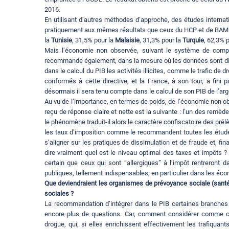
2016.
En utilisant d’autres méthodes d’approche, des études internat
pratiquement aux mêmes résultats que ceux du HCP et de BAM 
la
Tunisie
, 31,5% pour la
Malaisie
, 31,3% pour la
Turquie
, 62,3% 
Mais l’économie non observée, suivant le système de comptab
recommande également, dans la mesure où les données sont dispon
dans le calcul du PIB les activités illicites, comme le trafic de d
conformés à cette directive, et la France, à son tour, a fin
désormais il sera tenu compte dans le calcul de son PIB de l’arge
Au vu de l’importance, en termes de poids, de l’économie non o
reçu de réponse claire et nette est la suivante : l’un des remède
le phénomène traduit-il alors le caractère confiscatoire des pré
les taux d’imposition comme le recommandent toutes les études
s’aligner sur les pratiques de dissimulation et de fraude et, fin
dire vraiment quel est le niveau optimal des taxes et impôts
certain que ceux qui sont “allergiques” à l’impôt rentreront 
publiques, tellement indispensables, en particulier dans les é
Que deviendraient les organismes de prévoyance sociale (santé et r
sociales ?
La recommandation d’intégrer dans le PIB certaines branches 
encore plus de questions. Car, comment considérer comme cré
drogue, qui, si elles enrichissent effectivement les trafiquan