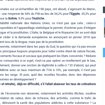
ionales sur un échantillon de 158 pays, ont abouti, s’agissant du Maroc,
: une moyenne de 34% du PIB au lieu de 34,2% pour
l’Egypte
, 35,3% pour
pour la
Bolivie
, 9,9% pour
l’Autriche
…
ilité nationale des Nations Unies, ce n’est pas que cela ; celui-ci
ibles et l’appareillage statistique le permet, d’estimer puis d’intégrer
rogue et la prostitution. L’Italie, la Belgique et le Royaume Uni se sont déjà
i par céder à la demande européenne en annonçant en janvier 2018 que
nt issu de la drogue, mais pas de la prostitution.
bservée, notamment dans les pays du Sud, la question qui n’a pas encore
s principaux toujours proposés pour lutter contre étant de nature fiscale,
lèvements fiscaux et sociaux que pratiquent les Etats concernés ? Réduire
 consacrées à ce sujet, n’est-ce pas opérer un nivellement par le bas,
alement, donner une onction de légitimité à celle-ci ? Et d’abord, qui peut
 ? Même avec un taux maximum de TVA à 10%, par exemple, il n’est pas
dans les rangs. Et puis, quid des recettes fiscales, donc des dépenses
conomies en développement ?
etraite), déjà en difficulté, s’il fallait abaisser les taux de cotisations
de l’économie non observée, notamment les activités illicites, soulève
ation de valeur, donc de richesse, des activités, comme le trafic de
ts, détruisent la santé des populations addictes à cette substance ? La