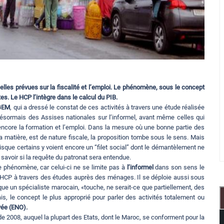
lles prévues sur la fiscalité et l’emploi. Le phénomène, sous le concept
s. Le HCP l’intègre dans le calcul du PIB.
GEM
, qui a dressé le constat de ces activités à travers une étude réalisée
 désormais des Assises nationales sur l’informel, avant même celles qui
u encore la formation et l’emploi. Dans la mesure où une bonne partie des
a matière, est de nature fiscale, la proposition tombe sous le sens. Mais
sque certains y voient encore un “filet social” dont le démantèlement ne
avoir si la requête du patronat sera entendue.
ce phénomène, car celui-ci ne se limite pas à
l’informel
dans son sens le
le HCP à travers des études auprès des ménages. Il se déploie aussi sous
explique un spécialiste marocain, «touche, ne serait-ce que partiellement, des
is, le concept le plus approprié pour parler des activités totalement ou
vée (ENO).
e 2008, auquel la plupart des Etats, dont le Maroc, se conforment pour la