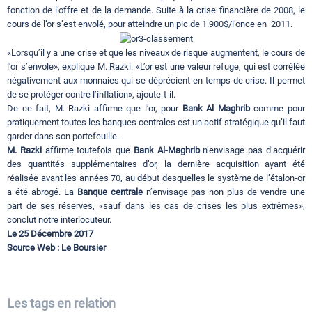
fonction de l’offre et de la demande. Suite à la crise financière de 2008, le
cours de l’or s’est envolé, pour atteindre un pic de 1.900$/l’once en 2011.
«Lorsqu’il y a une crise et que les niveaux de risque augmentent, le cours de
l’or s’envole», explique M. Razki. «L’or est une valeur refuge, qui est corrélée
négativement aux monnaies qui se déprécient en temps de crise. Il permet
de se protéger contre l’inflation», ajoute-t-il.
De ce fait, M. Razki affirme que l’or, pour
Bank Al Maghrib
comme pour
pratiquement toutes les banques centrales est un actif stratégique qu’il faut
garder dans son portefeuille.
M. Razki
affirme toutefois que
Bank Al-Maghrib
n’envisage pas d’acquérir
des quantités supplémentaires d’or, la dernière acquisition ayant été
réalisée avant les années 70, au début desquelles le système de l’étalon-or
a été abrogé. La
Banque centrale
n’envisage pas non plus de vendre une
part de ses réserves, «sauf dans les cas de crises les plus extrêmes»,
conclut notre interlocuteur.
Le 25 Décembre 2017
Source Web : Le Boursier
Les tags en relation