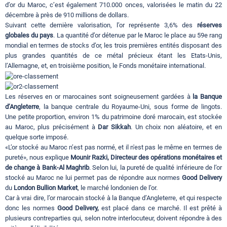
d’or du Maroc, c’est également 710.000 onces, valorisées le matin du 22
décembre à près de 910 millions de dollars.
Suivant cette dernière valorisation, l’or représente 3,6% des
réserves
globales du pays
. La quantité d’or détenue par le Maroc le place au 59e rang
mondial en termes de stocks d’or, les trois premières entités disposant des
plus grandes quantités de ce métal précieux étant les Etats-Unis,
l’Allemagne, et, en troisième position, le Fonds monétaire international.
Les réserves en or marocaines sont soigneusement gardées à
la Banque
d’Angleterre
, la banque centrale du Royaume-Uni, sous forme de lingots.
Une petite proportion, environ 1% du patrimoine doré marocain, est stockée
au Maroc, plus précisément à
Dar Sikkah
. Un choix non aléatoire, et en
quelque sorte imposé.
«L’or stocké au Maroc n’est pas normé, et il n'est pas le même en termes de
pureté», nous explique
Mounir Razki, Directeur des opérations monétaires et
de change à Bank-Al Maghrib
. Selon lui, la pureté de qualité inférieure de l’or
stocké au Maroc ne lui permet pas de répondre aux normes
Good Delivery
du
London Bullion Market
, le marché londonien de l’or.
Car à vrai dire, l’or marocain stocké à la Banque d’Angleterre, et qui respecte
donc les normes
Good Delivery,
est placé dans ce marché. Il est prêté à
plusieurs contreparties qui, selon notre interlocuteur, doivent répondre à des