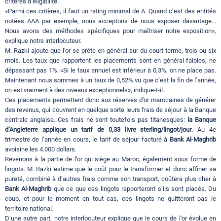
critères d’éligibilité.
«Parmi ces critères, il faut un rating minimal de A. Quand c’est des entités
notées AAA par exemple, nous acceptons de nous exposer davantage...
Nous avons des méthodes spécifiques pour maîtriser notre exposition»,
explique notre interlocuteur.
M. Razki ajoute que l’or se prête en général sur du court-terme, trois ou six
mois. Les taux que rapportent les placements sont en général faibles, ne
dépassant pas 1%: «Si le taux annuel est inférieur à 0,3%, on ne place pas.
Maintenant nous sommes à un taux de 0,52% vu que c’est la fin de l’année,
on est vraiment à des niveaux exceptionnels», indique-t-il.
Ces placements permettent donc aux réserves d’or marocaines de générer
des revenus, qui couvrent en quelque sorte leurs frais de séjour à la Banque
centrale anglaise. Ces frais ne sont toutefois pas titanesques:
la Banque
d’Angleterre applique un tarif de 0,33 livre sterling/lingot/jour
. Au 4e
trimestre de l’année en cours, le tarif de séjour facturé à
Bank Al-Maghrib
avoisine les 4.000 dollars.
Revenons à la partie de l’or qui siège au Maroc, également sous forme de
lingots. M. Razki estime que le coût pour le transformer et donc affiner sa
pureté, combiné à d’autres frais comme son transport, coûtera plus cher à
Bank Al-Maghrib
que ce que ces lingots rapporteront s’ils sont placés. Du
coup, et pour le moment en tout cas, ces lingots ne quitteront pas le
territoire national.
D’une autre part, notre interlocuteur explique que le cours de l’or évolue en