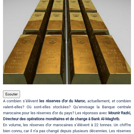
Circuits touristiques
Tourisme
Régions
Hotels
Evenements
Ecouter
A combien s’élèvent
les réserves d’or du Maroc
, actuellement, et combien
valent-elles? Où sont-elles stockées? Qu’envisage la Banque centrale
marocaine pour les réserves d’or du pays? Les réponses avec
Contact
Mounir Razki,
Directeur des opérations monétaires et de change à Bank Al-Maghrib.
En volume, les réserves d’or marocaines s’élèvent à 22 tonnes. Un chiffre
bien connu, car il n’a pas changé depuis plusieurs décennies. Les réserves