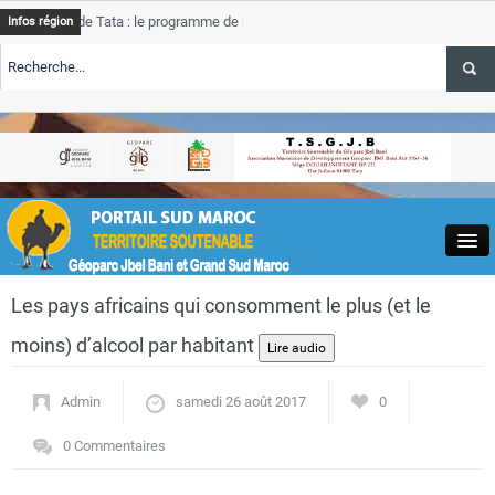
de Tata : le programme de rehabilitation post-inondations
Tata
Infos région
progre
ERTE TSGJB Tourisme : l’ONMT renforce l’aerien a Dakhla et
Tata
servic
ERTE TSGJB Tourisme au Maroc : Transavia renforce les vols Paris-
Tata
a
depas
Close
Les pays africains qui consomment le plus (et le
moins) d’alcool par habitant
Admin
samedi 26 août 2017
0
Actualités
0 Commentaires