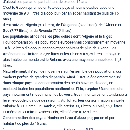
d’alcool pur, par an et par habitant de plus de 15 ans.
C’est le Gabon qui arrive en tête des pays africains étudiés avec une
moyenne de 9,01 litres d’alcool pur (par an et par habitant de plus de 15
ans.)
Il est suivi du
Nigeria
(8,9 litres), de
l’Ouganda
(8,33 litres), de l’
Afrique du
Sud
(7,77 litres) et du
Rwanda
(7,12 litres).
Les populations africaines les plus sobres sont l’Algérie et le Niger.
Pour comparaison, les populations européennes consomment en moyenne
10 à 12 litres d’alcool pur par an et par habitant de plus de 15 ans. Les
Américains se limitent à 8,55 litres et les Chinois à 5,75 litres. Le pays le
plus imbibé au monde est le Belarus avec une moyenne annuelle de 14,3
litres.
Naturellement, il s’agit de moyennes sur l’ensemble des populations, qui
cachent parfois de grandes disparités. Ainsi, l’OMS a également mesuré
dans chaque pays, la consommation des seuls buveurs d’alcool, en
excluant toutes les populations abstinentes. Et là, surprise ! Dans certains
pays, notamment musulmans, les buveurs, très minoritaires, ont tendance à
lever le coude plus que de raison… Au Tchad, leur consommation annuelle
culmine à 33,9 litres. En Gambie, elle atteint 30,9 litres, au Mali, 29,3 litres…
Et même aux Emirats Arabes Unis, elle s’élève à 32,8 litres.
Consommation des pays africains en
litres d’alcool
pur, par an et par
habitant de plus de 15 ans.
1 Gabon 9.01