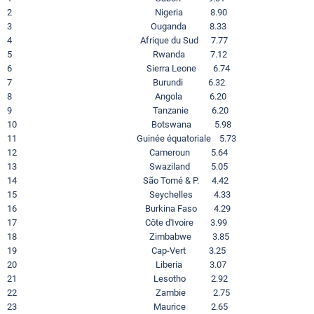
2 Nigeria 8.90
3 Ouganda 8.33
4 Afrique du Sud 7.77
5 Rwanda 7.12
6 Sierra Leone 6.74
7 Burundi 6.32
8 Angola 6.20
9 Tanzanie 6.20
10 Botswana 5.98
11 Guinée équatoriale 5.73
12 Cameroun 5.64
13 Swaziland 5.05
14 São Tomé & P. 4.42
15 Seychelles 4.33
16 Burkina Faso 4.29
17 Côte d'Ivoire 3.99
18 Zimbabwe 3.85
19 Cap-Vert 3.25
20 Liberia 3.07
21 Lesotho 2.92
22 Zambie 2.75
23 Maurice 2.65