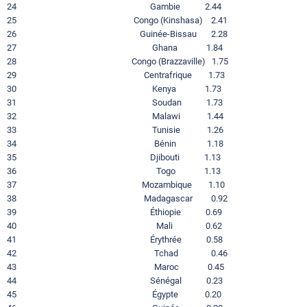
24 Gambie 2.44
25 Congo (Kinshasa) 2.41
26 Guinée-Bissau 2.28
27 Ghana 1.84
28 Congo (Brazzaville) 1.75
29 Centrafrique 1.73
30 Kenya 1.73
31 Soudan 1.73
32 Malawi 1.44
33 Tunisie 1.26
34 Bénin 1.18
35 Djibouti 1.13
36 Togo 1.13
37 Mozambique 1.10
38 Madagascar 0.92
39 Éthiopie 0.69
40 Mali 0.62
41 Érythrée 0.58
42 Tchad 0.46
43 Maroc 0.45
44 Sénégal 0.23
45 Égypte 0.20