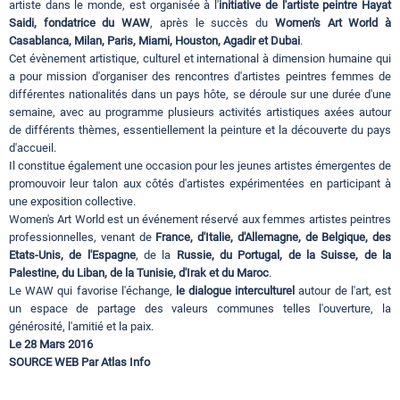
artiste dans le monde, est organisée à l'
initiative de l'artiste peintre Hayat
Saidi, fondatrice du WAW
, après le succès du
Women's Art World à
Casablanca, Milan, Paris, Miami, Houston, Agadir et Dubai
.
Cet évènement artistique, culturel et international à dimension humaine qui
a pour mission d'organiser des rencontres d'artistes peintres femmes de
différentes nationalités dans un pays hôte, se déroule sur une durée d'une
semaine, avec au programme plusieurs activités artistiques axées autour
de différents thèmes, essentiellement la peinture et la découverte du pays
d'accueil.
Il constitue également une occasion pour les jeunes artistes émergentes de
promouvoir leur talon aux côtés d'artistes expérimentées en participant à
une exposition collective.
Women's Art World est un événement réservé aux femmes artistes peintres
professionnelles, venant de
France, d'Italie, d'Allemagne, de Belgique, des
Etats-Unis, de l'Espagne
, de la
Russie, du Portugal, de la Suisse, de la
Palestine, du Liban, de la Tunisie, d'Irak et du Maroc
.
Le WAW qui favorise l'échange,
le dialogue interculturel
autour de l'art, est
un espace de partage des valeurs communes telles l'ouverture, la
générosité, l'amitié et la paix.
Le 28 Mars 2016
SOURCE WEB Par Atlas Info