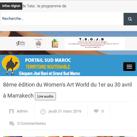
e Tata : le programme de rehabilitation post-inondations
Tata
Infos région
progres
RTE TSGJB Tourisme : l’ONMT renforce l’aerien a Dakhla et
Tata
service
RTE TSGJB Tourisme au Maroc : Transavia renforce les vols Paris-
Tata
depass
Close
8ème édition du Women's Art World du 1er au 30 avril
à Marrakech
Admin
jeudi 31 mars 2016
0
Actualités
0 Commentaires