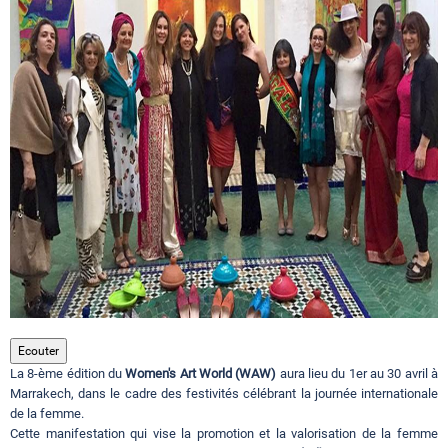
Circuits touristiques
Tourisme
Régions
Hotels
Evenements
Ecouter
La 8-ème édition du
Women's Art World (WAW)
aura lieu du 1er au 30 avril à
Contact
Marrakech, dans le cadre des festivités célébrant la journée internationale
de la femme.
Cette manifestation qui vise la promotion et la valorisation de la femme