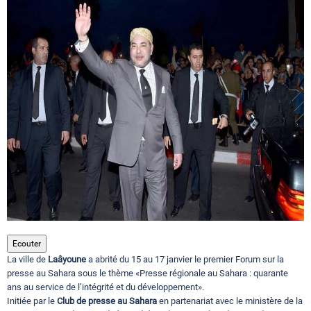
Circuits touristiques
Tourisme
Régions
Hotels
Evenements
Ecouter
La ville de
Laâyoune
a abrité du 15 au 17 janvier le premier Forum sur la
Contact
presse au Sahara sous le thème «Presse régionale au Sahara : quarante
ans au service de l’intégrité et du développement».
Initiée par le
Club de presse au Sahara
en partenariat avec le ministère de la