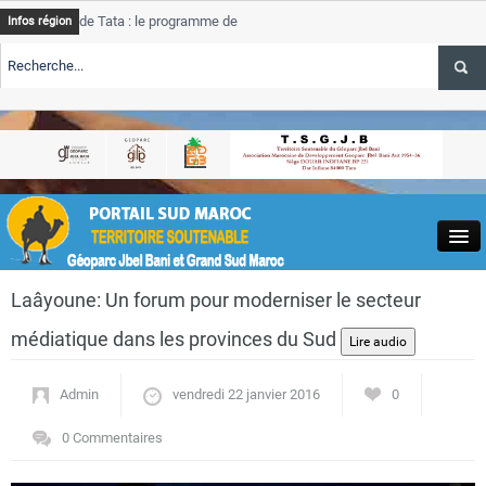
de Tata : le programme de rehabilitation post-inondations
Tata
Infos région
progre
ERTE TSGJB Tourisme : l’ONMT renforce l’aerien a Dakhla et
Tata
servic
ERTE TSGJB Tourisme au Maroc : Transavia renforce les vols Paris-
Tata
a
depas
Close
Laâyoune: Un forum pour moderniser le secteur
médiatique dans les provinces du Sud
Admin
vendredi 22 janvier 2016
0
Actualités
0 Commentaires