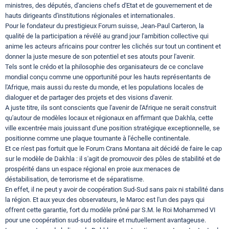
ministres, des députés, d'anciens chefs d'Etat et de gouvernement et de
hauts dirigeants d'institutions régionales et internationales.
Pour le fondateur du prestigieux Forum suisse, Jean-Paul Carteron, la
qualité de la participation a révélé au grand jour l'ambition collective qui
anime les acteurs africains pour contrer les clichés sur tout un continent et
donner la juste mesure de son potentiel et ses atouts pour l'avenir.
Tels sont le crédo et la philosophie des organisateurs de ce conclave
mondial conçu comme une opportunité pour les hauts représentants de
l'Afrique, mais aussi du reste du monde, et les populations locales de
dialoguer et de partager des projets et des visions d'avenir.
A juste titre, ils sont conscients que l'avenir de l'Afrique ne serait construit
qu'autour de modèles locaux et régionaux en affirmant que Dakhla, cette
ville excentrée mais jouissant d'une position stratégique exceptionnelle, se
positionne comme une plaque tournante à l'échelle continentale.
Et ce n'est pas fortuit que le Forum Crans Montana ait décidé de faire le cap
sur le modèle de Dakhla : il s'agit de promouvoir des pôles de stabilité et de
prospérité dans un espace régional en proie aux menaces de
déstabilisation, de terrorisme et de séparatisme.
En effet, il ne peut y avoir de coopération Sud-Sud sans paix ni stabilité dans
la région. Et aux yeux des observateurs, le Maroc est l'un des pays qui
offrent cette garantie, fort du modèle prôné par S.M. le Roi Mohammed VI
pour une coopération sud-sud solidaire et mutuellement avantageuse.