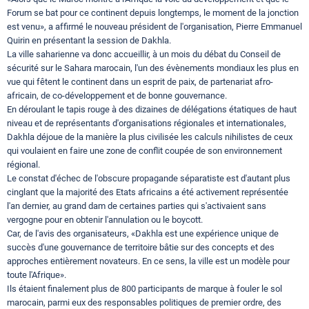
Forum se bat pour ce continent depuis longtemps, le moment de la jonction
est venu», a affirmé le nouveau président de l'organisation, Pierre Emmanuel
Quirin en présentant la session de Dakhla.
La ville saharienne va donc accueillir, à un mois du débat du Conseil de
sécurité sur le Sahara marocain, l'un des évènements mondiaux les plus en
vue qui fêtent le continent dans un esprit de paix, de partenariat afro-
africain, de co-développement et de bonne gouvernance.
En déroulant le tapis rouge à des dizaines de délégations étatiques de haut
niveau et de représentants d'organisations régionales et internationales,
Dakhla déjoue de la manière la plus civilisée les calculs nihilistes de ceux
qui voulaient en faire une zone de conflit coupée de son environnement
régional.
Le constat d'échec de l'obscure propagande séparatiste est d'autant plus
cinglant que la majorité des Etats africains a été activement représentée
l'an dernier, au grand dam de certaines parties qui s'activaient sans
vergogne pour en obtenir l'annulation ou le boycott.
Car, de l'avis des organisateurs, «Dakhla est une expérience unique de
succès d'une gouvernance de territoire bâtie sur des concepts et des
approches entièrement novateurs. En ce sens, la ville est un modèle pour
toute l'Afrique».
Ils étaient finalement plus de 800 participants de marque à fouler le sol
marocain, parmi eux des responsables politiques de premier ordre, des