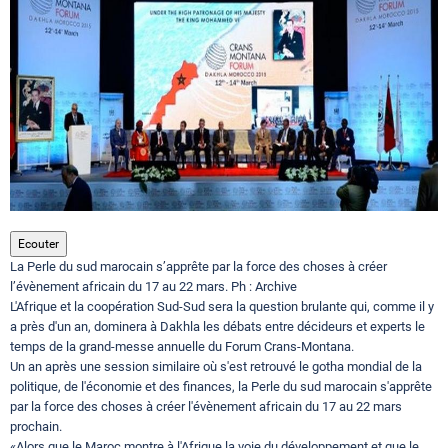
Circuits touristiques
Tourisme
Régions
Hotels
Ecouter
La Perle du sud marocain s’apprête par la force des choses à créer
l’évènement africain du 17 au 22 mars. Ph : Archive
Evenements
L'Afrique et la coopération Sud-Sud sera la question brulante qui, comme il y
a près d'un an, dominera à Dakhla les débats entre décideurs et experts le
temps de la grand-messe annuelle du Forum Crans-Montana.
Un an après une session similaire où s'est retrouvé le gotha mondial de la
Contact
politique, de l'économie et des finances, la Perle du sud marocain s'apprête
par la force des choses à créer l'évènement africain du 17 au 22 mars
prochain.
«Alors que le Maroc montre à l'Afrique la voie du développement et que le