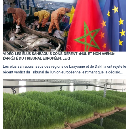
VIDÉO. LES ÉLUS SAHRAOUIS CONSIDÈRENT «NUL ET NON AVENU»
L'ARRÊTÉ DU TRIBUNAL EUROPÉEN, LE Q
Les élus sahraouis issus des régions de Laâyoune et de Dakhla ont rejeté le
récent verdict du Tribunal de l'Union européenne, estimant que la décisio...