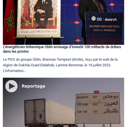
Circuits touristiques
Tourisme
Régions
L’énergéticien britannique Oblin envisage d’investir 100 milliards de dollars
dans les provinc
Le PDG du groupe Oblin, Brannan Tempest (droite), reçu par le wali de la
Hotels
région de Dakhla-Oued Eddahab, Lamine Benomar, le 18 juillet 2023.
L’information...
Evenements
Contact