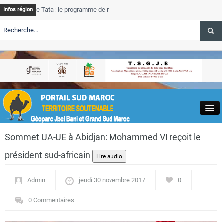
e Tata : le programme de rehabilitation post-inondations
Tata
A
Infos région
progress
TE TSGJB Tourisme : l’ONMT renforce l’aerien a Dakhla et
Tata
A
service 
TE TSGJB Tourisme au Maroc : Transavia renforce les vols Paris-
Tata
A
depasse
Close
Sommet UA-UE à Abidjan: Mohammed VI reçoit le
président sud-africain
Admin
jeudi 30 novembre 2017
0
Actualités
0 Commentaires