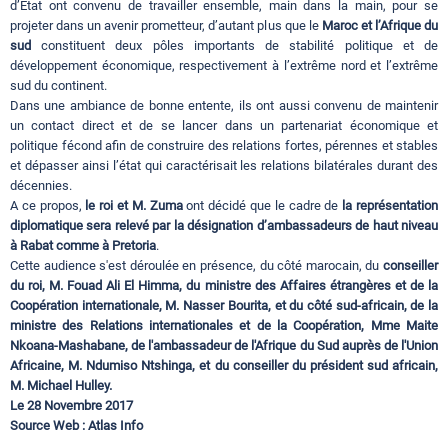
d’Etat ont convenu de travailler ensemble, main dans la main, pour se
projeter dans un avenir prometteur, d’autant plus que le
Maroc et l’Afrique du
sud
constituent deux pôles importants de stabilité politique et de
développement économique, respectivement à l’extrême nord et l’extrême
sud du continent.
Dans une ambiance de bonne entente, ils ont aussi convenu de maintenir
un contact direct et de se lancer dans un partenariat économique et
politique fécond afin de construire des relations fortes, pérennes et stables
et dépasser ainsi l’état qui caractérisait les relations bilatérales durant des
décennies.
A ce propos,
le roi et M. Zuma
ont décidé que le cadre de
la représentation
diplomatique sera relevé par la désignation d’ambassadeurs de haut niveau
à Rabat comme à Pretoria
.
Cette audience s'est déroulée en présence, du côté marocain, du
conseiller
du roi, M. Fouad Ali El Himma, du ministre des Affaires étrangères et de la
Coopération internationale, M. Nasser Bourita, et du côté sud-africain, de la
ministre des Relations internationales et de la Coopération, Mme Maite
Nkoana-Mashabane, de l'ambassadeur de l'Afrique du Sud auprès de l'Union
Africaine, M. Ndumiso Ntshinga, et du conseiller du président sud africain,
M. Michael Hulley.
Le 28 Novembre 2017
Source Web : Atlas Info