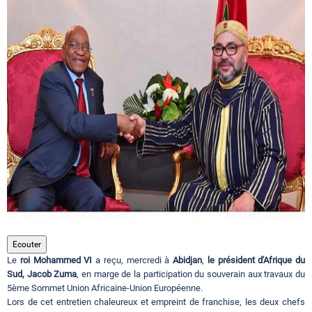
Circuits touristiques
Tourisme
Régions
Hotels
Evenements
Ecouter
Le
roi Mohammed VI
a reçu, mercredi à
Abidjan
,
le président d'Afrique du
Contact
Sud, Jacob Zuma
, en marge de la participation du souverain aux travaux du
5ème Sommet Union Africaine-Union Européenne.
Lors de cet entretien chaleureux et empreint de franchise, les deux chefs