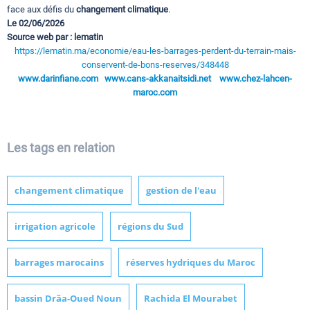
face aux défis du
changement climatique
.
Le 02/06/2026
Source web par : lematin
https://lematin.ma/economie/eau-les-barrages-perdent-du-terrain-mais-
conservent-de-bons-reserves/348448
www.darinfiane.com
www.cans-akkanaitsidi.net
www.chez-lahcen-
maroc.com
Les tags en relation
changement climatique
gestion de l'eau
irrigation agricole
régions du Sud
barrages marocains
réserves hydriques du Maroc
bassin Drâa-Oued Noun
Rachida El Mourabet