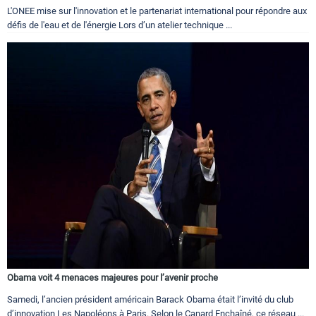
L'ONEE mise sur l'innovation et le partenariat international pour répondre aux
défis de l'eau et de l'énergie Lors d’un atelier technique ...
Obama voit 4 menaces majeures pour l’avenir proche
Samedi, l’ancien président américain Barack Obama était l’invité du club
d’innovation Les Napoléons à Paris. Selon le Canard Enchaîné, ce réseau ...