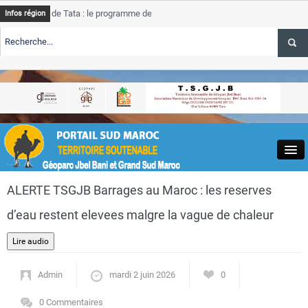
de Tata : le programme de rehabilitation post-inondations
Tata
Infos région
progre
ERTE TSGJB Tourisme : l’ONMT renforce l’aerien a Dakhla et
Tata
servic
ERTE TSGJB Tourisme au Maroc : Transavia renforce les vols Paris-
Tata
a
depas
Close
ALERTE TSGJB Barrages au Maroc : les reserves
d’eau restent elevees malgre la vague de chaleur
Actualités
Admin
mardi 2 juin 2026
0
0 Commentaires