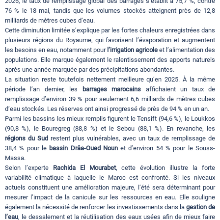
2026, le taux de remplissage global des barrages s’établit à 75,7 %, contre
76 % le 18 mai, tandis que les volumes stockés atteignent près de 12,8
milliards de mètres cubes d’eau.
Cette diminution limitée s’explique par les fortes chaleurs enregistrées dans
plusieurs régions du Royaume, qui favorisent l’évaporation et augmentent
les besoins en eau, notamment pour
l’irrigation agricole
et l’alimentation des
populations. Elle marque également le ralentissement des apports naturels
après une année marquée par des précipitations abondantes.
La situation reste toutefois nettement meilleure qu’en 2025. À la même
période l’an dernier, les
barrages marocains
affichaient un taux de
remplissage d’environ 39 % pour seulement 6,6 milliards de mètres cubes
d’eau stockés. Les réserves ont ainsi progressé de près de 94 % en un an.
Parmi les bassins les mieux remplis figurent le Tensift (94,6 %), le Loukkos
(90,8 %), le Bouregreg (88,8 %) et le Sebou (88,1 %). En revanche, les
régions du Sud
restent plus vulnérables, avec un taux de remplissage de
38,4 % pour le
bassin Drâa-Oued Noun
et d’environ 54 % pour le Souss-
Massa.
Selon l’experte
Rachida El Mourabet
, cette évolution illustre la forte
variabilité climatique à laquelle le Maroc est confronté. Si les niveaux
actuels constituent une amélioration majeure, l’été sera déterminant pour
mesurer l’impact de la canicule sur les ressources en eau. Elle souligne
également la nécessité de renforcer les investissements dans la
gestion de
l’eau
, le dessalement et la réutilisation des eaux usées afin de mieux faire