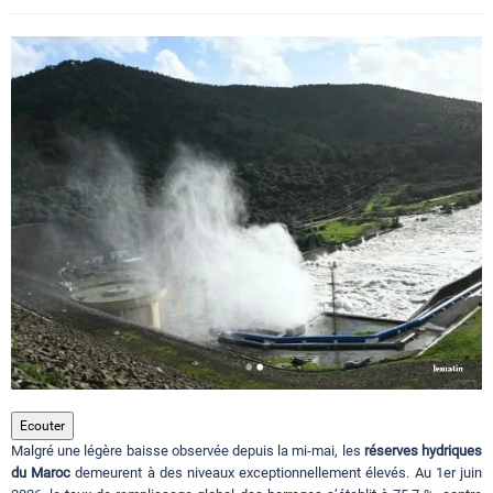
Circuits touristiques
Tourisme
Régions
Hotels
Evenements
Contact
Ecouter
Malgré une légère baisse observée depuis la mi-mai, les
réserves hydriques
du Maroc
demeurent à des niveaux exceptionnellement élevés. Au 1er juin