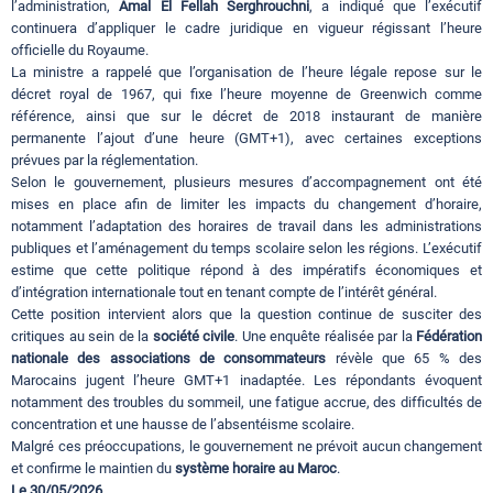
l’administration,
Amal El Fellah Serghrouchni
, a indiqué que l’exécutif
continuera d’appliquer le cadre juridique en vigueur régissant l’heure
officielle du Royaume.
La ministre a rappelé que l’organisation de l’heure légale repose sur le
décret royal de 1967, qui fixe l’heure moyenne de Greenwich comme
référence, ainsi que sur le décret de 2018 instaurant de manière
permanente l’ajout d’une heure (GMT+1), avec certaines exceptions
prévues par la réglementation.
Selon le gouvernement, plusieurs mesures d’accompagnement ont été
mises en place afin de limiter les impacts du changement d’horaire,
notamment l’adaptation des horaires de travail dans les administrations
publiques et l’aménagement du temps scolaire selon les régions. L’exécutif
estime que cette politique répond à des impératifs économiques et
d’intégration internationale tout en tenant compte de l’intérêt général.
Cette position intervient alors que la question continue de susciter des
critiques au sein de la
société civile
. Une enquête réalisée par la
Fédération
nationale des associations de consommateurs
révèle que 65 % des
Marocains jugent l’heure GMT+1 inadaptée. Les répondants évoquent
notamment des troubles du sommeil, une fatigue accrue, des difficultés de
concentration et une hausse de l’absentéisme scolaire.
Malgré ces préoccupations, le gouvernement ne prévoit aucun changement
et confirme le maintien du
système horaire au Maroc
.
Le 30/05/2026