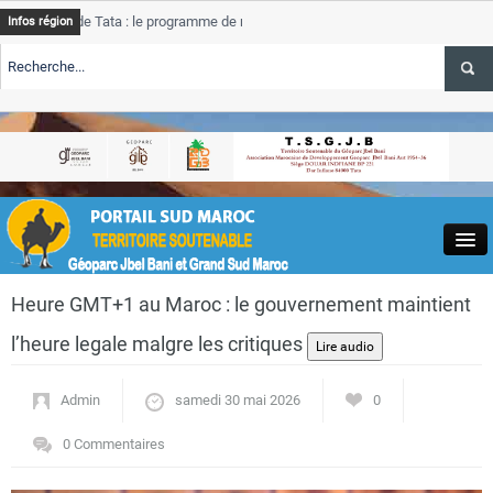
e Tata : le programme de rehabilitation post-inondations
Tata
Infos région
progres
RTE TSGJB Tourisme : l’ONMT renforce l’aerien a Dakhla et
Tata
service
RTE TSGJB Tourisme au Maroc : Transavia renforce les vols Paris-
Tata
depass
Close
Heure GMT+1 au Maroc : le gouvernement maintient
l’heure legale malgre les critiques
Admin
samedi 30 mai 2026
0
Actualités
0 Commentaires