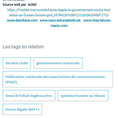
Source web par : le360
https://fr.le360.ma/societe/heure-legale-le-gouvernement-exclut-tout-
retour-au-fuseau-horaire-gmt_KF3RO2PS5BF2JCUO6R2KRMT2TQ/
www.darinfiane.com
www.cans-akkanaitsidi.net
www.chez-lahcen-
maroc.com
Les tags en relation
Société civile
gouvernement marocain
Fédération nationale des associations de consommateurs
(FNAC)
Amal El Fellah Seghrouchni
système horaire au Maroc
heure légale GMT+1