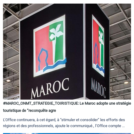
#MAROC_ONMT_STRATEGIE_TOIRISTIQUE: Le Maroc adopte une stratégie
touristique de “reconquête agre
L’Office continuera, à cet égard, à “stimuler et consolider” les efforts des
régions et des professionnels, ajoute le communiqué., l’Office compte ...