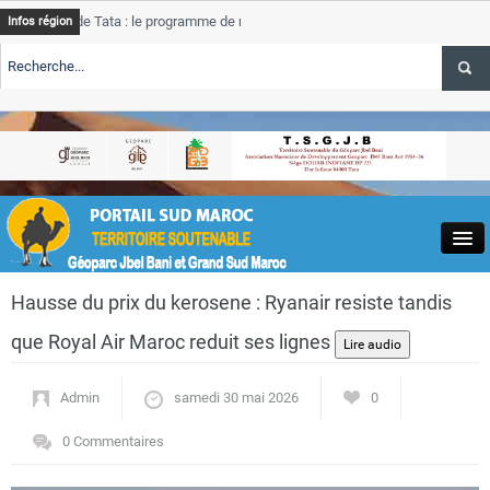
e Tata : le programme de rehabilitation post-inondations
Tata
Infos région
progres
RTE TSGJB Tourisme : l’ONMT renforce l’aerien a Dakhla et
Tata
service
RTE TSGJB Tourisme au Maroc : Transavia renforce les vols Paris-
Tata
depass
Close
Hausse du prix du kerosene : Ryanair resiste tandis
que Royal Air Maroc reduit ses lignes
Admin
samedi 30 mai 2026
0
Actualités
0 Commentaires