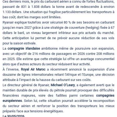
Ces derniers mois, le prix du carburant aérien a connu de fortes fluctuations,
passant de 831 à 1.838 dollars la tonne avant de redescendre à environ
1.133 dollars. Une situation qui fragilise particulièrement les transporteurs à
bas coût, dont les marges sont limitées.
Ryanair explique toutefois avoir sécurisé 80 % de ses besoins en carburant
jusqu’en mars 2027 grâce à une stratégie de couverture (hedging) fixée à 67
dollars le baril, un niveau largement inférieur aux prix actuels du marché.
Cette anticipation lui permet de ne prévoir aucune réduction de ses vols
pour la saison estivale.
La
compagnie irlandaise
ambitionne même de poursuivre son expansion,
avec un objectif de 216 millions de passagers en 2026 contre 208 millions
en 2025. Elle estime que cette stratégie lui offre un avantage concurrentiel
alors que d’autres acteurs du secteur réduisent leur activité.
À l’inverse,
Royal Air Maroc
a récemment annoncé la suspension d’une
douzaine de lignes internationales reliant l’Afrique et l’Europe, une décision
attribuée à l’impact de la hausse du carburant sur ses coûts.
Le directeur général de Ryanair,
Michael O’Leary
, a également averti que le
maintien durable de prix élevés du pétrole pourrait provoquer des difficultés
financières majeures, voire des faillites parmi certaines
compagnies
européennes
. Selon lui, cette situation pourrait accélérer la recomposition
du secteur aérien et renforcer la position des transporteurs les mieux
préparés face aux tensions énergétiques.
Le 30/05/2026