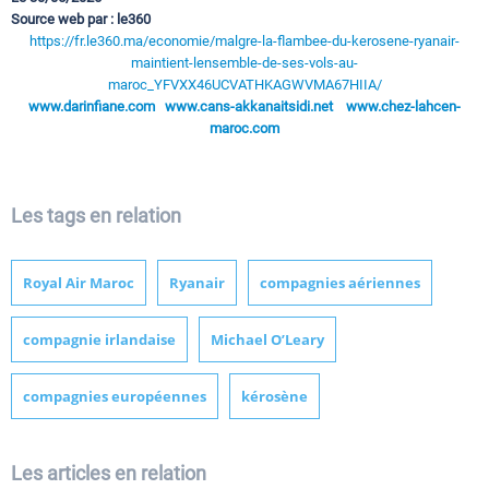
Source web par : le360
https://fr.le360.ma/economie/malgre-la-flambee-du-kerosene-ryanair-
maintient-lensemble-de-ses-vols-au-
maroc_YFVXX46UCVATHKAGWVMA67HIIA/
www.darinfiane.com
www.cans-akkanaitsidi.net
www.chez-lahcen-
maroc.com
Les tags en relation
Royal Air Maroc
Ryanair
compagnies aériennes
compagnie irlandaise
Michael O’Leary
compagnies européennes
kérosène
Les articles en relation