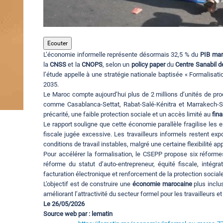
Ecouter
L’économie informelle représente désormais 32,5 % du
PIB mar
la
CNSS
et la
CNOPS
, selon un
policy paper
du
Centre Sanabil d
l’étude appelle à une stratégie nationale baptisée « Formalisati
2035.
Le Maroc compte aujourd’hui plus de 2 millions d’unités de pr
comme Casablanca-Settat, Rabat-Salé-Kénitra et Marrakech-S
précarité, une faible protection sociale et un accès limité au
fin
Le rapport souligne que cette économie parallèle fragilise les 
fiscale jugée excessive. Les travailleurs informels restent ex
conditions de travail instables, malgré une certaine flexibilité a
Pour accélérer la formalisation, le CSEPP propose six réforme
réforme du statut d’auto-entrepreneur, équité fiscale, intég
facturation électronique et renforcement de la protection sociale
L’objectif est de construire une
économie marocaine
plus inclu
améliorant l’attractivité du secteur formel pour les travailleurs e
Le 26/05/2026
Source web par : lematin