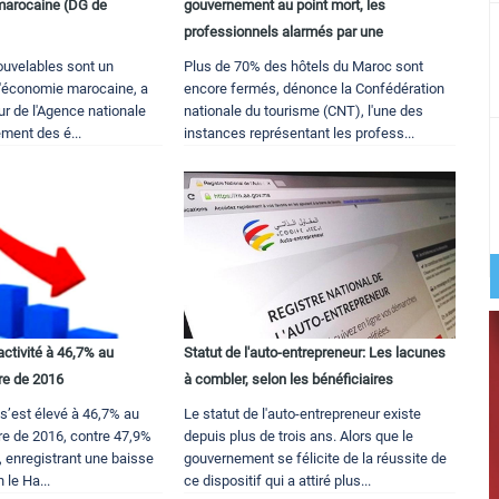
marocaine (DG de
gouvernement au point mort, les
professionnels alarmés par une
ouvelables sont un
Plus de 70% des hôtels du Maroc sont
 l'économie marocaine, a
encore fermés, dénonce la Confédération
eur de l'Agence nationale
nationale du tourisme (CNT), l'une des
ment des é...
instances représentant les profess...
activité à 46,7% au
Statut de l'auto-entrepreneur: Les lacunes
re de 2016
à combler, selon les bénéficiaires
é s’est élevé à 46,7% au
Le statut de l'auto-entrepreneur existe
re de 2016, contre 47,9%
depuis plus de trois ans. Alors que le
, enregistrant une baisse
gouvernement se félicite de la réussite de
 le Ha...
ce dispositif qui a attiré plus...