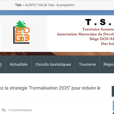
Tata
ALERTE TSGJB Tata : le programme de rehabilitation post-inondati
progresse dans les zones sinistrees
Actualités
Circuits touristiques
Tourisme
Régio
la strategie “Formalisation 2035” pour reduire le
0 Commentaires