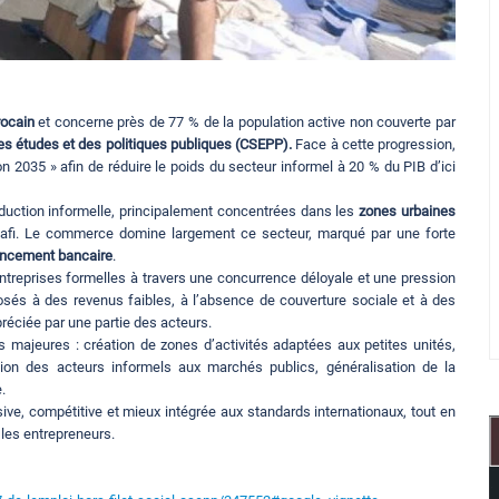
ocain
et concerne près de 77 % de la population active non couverte par
es études et des politiques publiques (CSEPP).
Face à cette progression,
on 2035 » afin de réduire le poids du secteur informel à 20 % du PIB d’ici
oduction informelle, principalement concentrées dans les
zones urbaines
afi. Le commerce domine largement ce secteur, marqué par une forte
ancement bancaire
.
entreprises formelles à travers une concurrence déloyale et une pression
posés à des revenus faibles, à l’absence de couverture sociale et à des
ppréciée par une partie des acteurs.
s majeures : création de zones d’activités adaptées aux petites unités,
ration des acteurs informels aux marchés publics, généralisation de la
.
sive, compétitive et mieux intégrée aux standards internationaux, tout en
t les entrepreneurs.