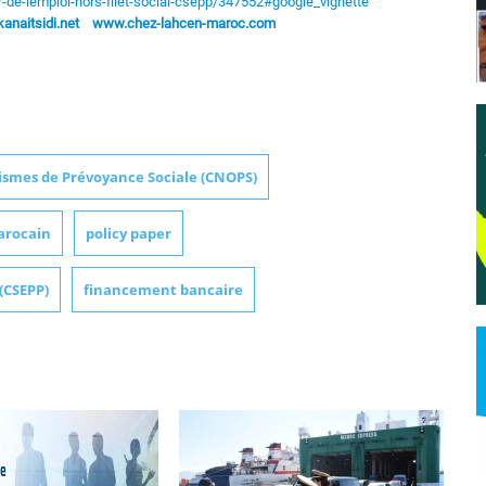
-de-lemploi-hors-filet-social-csepp/347552#google_vignette
naitsidi.net
www.chez-lahcen-maroc.com
ismes de Prévoyance Sociale (CNOPS)
arocain
policy paper
(CSEPP)
financement bancaire