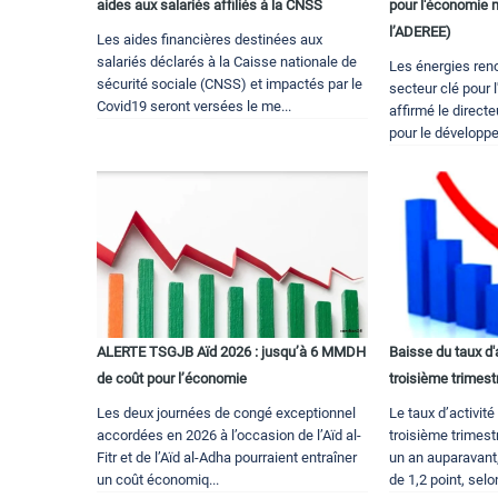
aides aux salariés affiliés à la CNSS
pour l'économie 
l’ADEREE)
Les aides financières destinées aux
salariés déclarés à la Caisse nationale de
Les énergies ren
sécurité sociale (CNSS) et impactés par le
secteur clé pour
Covid19 seront versées le me...
affirmé le direct
pour le développe
ALERTE TSGJB Aïd 2026 : jusqu’à 6 MMDH
Baisse du taux d'
de coût pour l’économie
troisième trimest
Les deux journées de congé exceptionnel
Le taux d’activit
accordées en 2026 à l’occasion de l’Aïd al-
troisième trimest
Fitr et de l’Aïd al-Adha pourraient entraîner
un an auparavant
un coût économiq...
de 1,2 point, selon