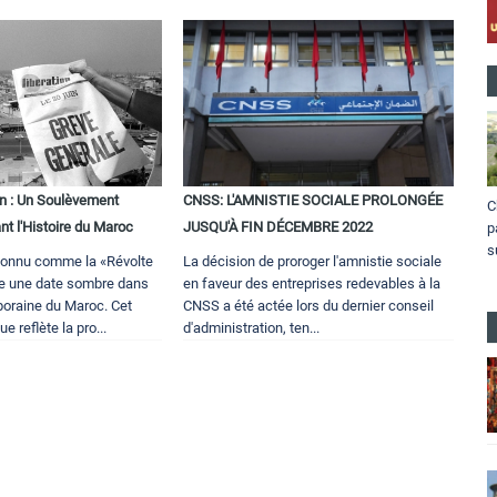
in : Un Soulèvement
CNSS: L'AMNISTIE SOCIALE PROLONGÉE
C
t l'Histoire du Maroc
JUSQU'À FIN DÉCEMBRE 2022
p
s
 connu comme la «Révolte
La décision de proroger l'amnistie sociale
e une date sombre dans
en faveur des entreprises redevables à la
poraine du Maroc. Cet
CNSS a été actée lors du dernier conseil
 reflète la pro...
d'administration, ten...