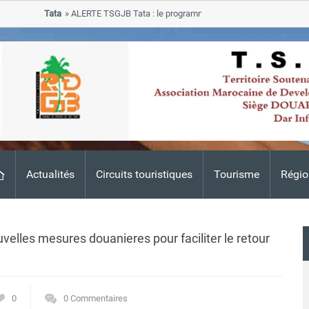
Tata
ALERTE TSGJB Tata : le programme de rehabilitation post-inondat
progresse dans les zones sinistrees
Actualités
Circuits touristiques
Tourisme
Régio
lles mesures douanieres pour faciliter le retour
0
0 Commentaires