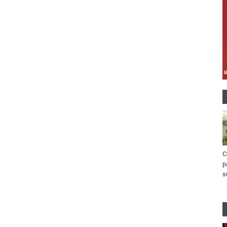
C
p
s