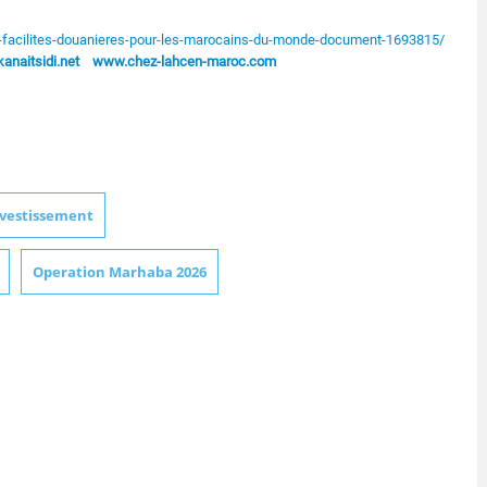
facilites-douanieres-pour-les-marocains-du-monde-document-1693815/
naitsidi.net
www.chez-lahcen-maroc.com
nvestissement
Operation Marhaba 2026