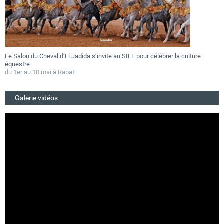
Le Salon du Cheval d’El Jadida s’invite au SIEL pour célébrer la culture
F
équestre
a
du 1er au 10 mai à Rabat
D
Galerie vidéos