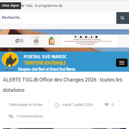
de Tata : le programme de rehabilitation post-inondations
Tata
Infos région
progre
ERTE TSGJB Tourisme : l’ONMT renforce l’aerien a Dakhla et
Tata
servic
ERTE TSGJB Tourisme au Maroc : Transavia renforce les vols Paris-
Tata
a
depas
Close
ALERTE TSGJB Office des Changes 2026 : toutes les
dotations
Télécharger le fichier
mardi 7 juillet 2026
0
Actualités
0 Commentaires