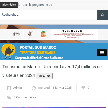
e Tata : le programme de rehabilitation post-inondations
Tata
Infos région
progres
RTE TSGJB Tourisme : l’ONMT renforce l’aerien a Dakhla et
Tata
service
RTE TSGJB Tourisme au Maroc : Transavia renforce les vols Paris-
Tata
depass
Close
Tourisme au Maroc : Un record avec 17,4 millions de
visiteurs en 2024
Admin
mercredi 15 janvier 2025
0
Actualités
0 Commentaires