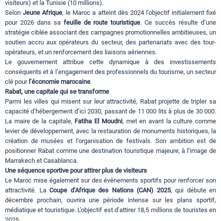
visiteurs) et la Tunisie (10 millions).
Selon
Jeune Afrique
, le Maroc a atteint dès 2024 l’objectif initialement fixé
pour 2026 dans sa
feuille de route touristique
. Ce succès résulte d’une
stratégie ciblée associant des campagnes promotionnelles ambitieuses, un
soutien accru aux opérateurs du secteur, des partenariats avec des tour-
opérateurs, et un renforcement des liaisons aériennes.
Le gouvernement attribue cette dynamique à des investissements
conséquents et à l’engagement des professionnels du tourisme, un secteur
clé pour
l’économie marocaine
.
Rabat, une capitale qui se transforme
Parmi les villes qui misent sur leur attractivité, Rabat projette de tripler sa
capacité d’hébergement d’ici 2030, passant de 11 000 lits à plus de 30 000.
La maire de la capitale,
Fatiha El Moudni
, met en avant la culture comme
levier de développement, avec la restauration de monuments historiques, la
création de musées et l’organisation de festivals. Son ambition est de
positionner Rabat comme une destination touristique majeure, à l’image de
Marrakech et Casablanca.
Une séquence sportive pour attirer plus de visiteurs
Le Maroc mise également sur des événements sportifs pour renforcer son
attractivité. La
Coupe d’Afrique des Nations (CAN) 2025
, qui débute en
décembre prochain, ouvrira une période intense sur les plans sportif,
médiatique et touristique. L’objectif est d’attirer 18,5 millions de touristes en
2025.