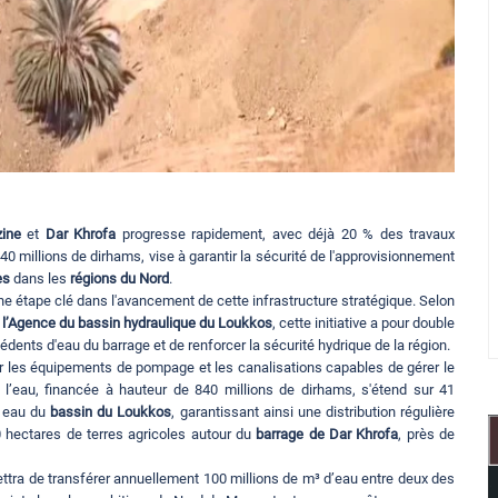
ine
et
Dar Khrofa
progresse rapidement, avec déjà 20 % des travaux
40 millions de dirhams, vise à garantir la sécurité de l'approvisionnement
es
dans les
régions du Nord
.
ne étape clé dans l'avancement de cette infrastructure stratégique. Selon
à
l’Agence du bassin hydraulique du Loukkos
, cette initiative a pour double
édents d'eau du barrage et de renforcer la sécurité hydrique de la région.
aller les équipements de pompage et les canalisations capables de gérer le
e l’eau, financée à hauteur de 840 millions de dirhams, s'étend sur 41
en eau du
bassin du Loukkos
, garantissant ainsi une distribution régulière
00 hectares de terres agricoles autour du
barrage de Dar Khrofa
, près de
ttra de transférer annuellement 100 millions de m³ d’eau entre deux des