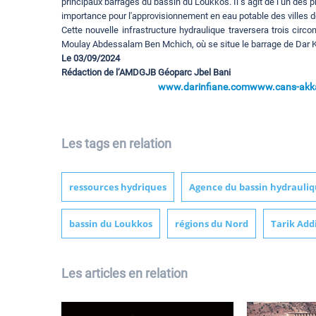
principaux barrages du bassin du Loukkos. Il s’agit de l’un des 
importance pour l'approvisionnement en eau potable des villes de
Cette nouvelle infrastructure hydraulique traversera trois cir
Moulay Abdessalam Ben Mchich, où se situe le barrage de Dar K
Le 03/09/2024
Rédaction de l’AMDGJB Géoparc Jbel Bani
www.darinfiane.com
www.cans-akka
Les tags en relation
ressources hydriques
Agence du bassin hydrauliq
bassin du Loukkos
régions du Nord
Tarik Add
Les articles en relation