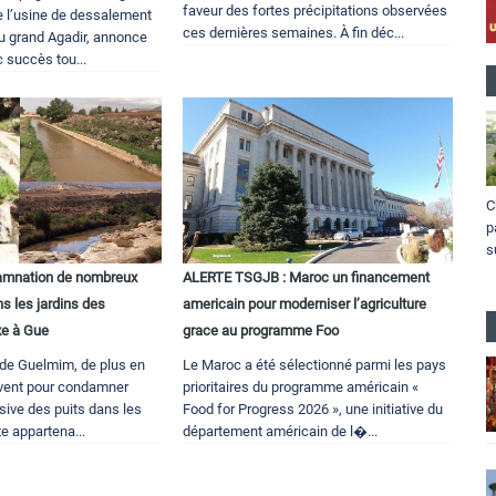
faveur des fortes précipitations observées
e l’usine de dessalement
ces dernières semaines. À fin déc...
du grand Agadir, annonce
 succès tou...
C
p
s
damnation de nombreux
ALERTE TSGJB : Maroc un financement
s les jardins des
americain pour moderniser l’agriculture
xe à Gue
grace au programme Foo
 de Guelmim, de plus en
Le Maroc a été sélectionné parmi les pays
lèvent pour condamner
prioritaires du programme américain «
ssive des puits dans les
Food for Progress 2026 », une initiative du
e appartena...
département américain de l�...