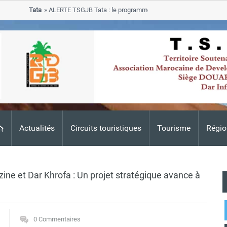
Tata
ALERTE TSGJB Tata : le programme de rehabilitation post-inondatio
progresse dans les zones sinistrees
Actualités
Circuits touristiques
Tourisme
Régio
ine et Dar Khrofa : Un projet stratégique avance à
0 Commentaires