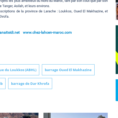
projets les plus ambitieux du Nord du Maroc, tant par son coût que par son
 Tanger, Asilah, et leurs environs.
conscriptions de la province de Larache : Loukkos, Oued El Makhazine, et
hrofa.
naitsidi.net
www.chez-lahcen-maroc.com
ue du Loukkos (ABHL)
barrage Oued El Makhazine
ib
barrage de Dar Khrofa