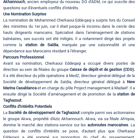
Akhannouch
, ancien employeur du nouveau DG d’ADM, ce qui suscite des
questions sur d'éventuels conflits d'intérêts.
Une Nomination Surprise
La nomination de Mohammed Cherkaoui Eddeqaqi a surpris lors du Conseil
des ministres du 1er juin, car il était jusque-là inconnu dans le cercle des
hauts dirigeants marocains. Spécialisé dans l'aménagement de stations
balnéaires, ses succès ont été mitigés. Il a notamment dirigé des projets
comme la
station de Saïdia
, marquée par une saisonnalité et une
dépendance aux Marocains résidant à l'étranger.
Parcours Professionnel
Avant sa nomination, Cherkaoui Eddeqaqi a occupé divers postes de
direction au sein de filiales du groupe
Caisse de dépôt et de gestion (CDG).
Il a été directeur du pôle opérations à MedZ, directeur général délégué de la
Société de développement de Saïdia, directeur général délégué à
New
Marina Casablanca
et en charge du pôle Project management à Madaëf. Il a
ensuite dirigé la Société d’aménagement et de promotion de la
station de
Taghazout
.
Conflits d'Intérêts Potentiels
La
Société de développement de Taghazout
compte parmi ses actionnaires
le groupe Akwa, propriété d'Aziz Akhannouch. Akwa, via sa filiale Afriquia,
domine le marché des stations-service sur les
autoroutes marocaines
. La
question de conflits d'intérêts se pose, d'autant plus que Cherkaoui
Eddeqaqi a été nommé sur proposition du chef du gouvernement,