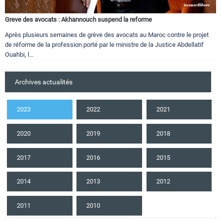
Greve des avocats : Akhannouch suspend la reforme
Après plusieurs semaines de grève des avocats au Maroc contre le projet
de réforme de la profession porté par le ministre de la Justice Abdellatif
Ouahbi, l...
Archives actualités
2023
2022
2021
2020
2019
2018
2017
2016
2015
2014
2013
2012
2011
2010