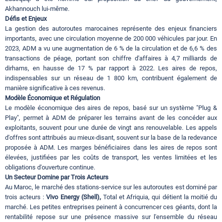
Akhannouch lui-même.
Défis et Enjeux
La gestion des autoroutes marocaines représente des enjeux financiers
importants, avec une circulation moyenne de 200 000 véhicules par jour. En
2023, ADM a vu une augmentation de 6 % de la circulation et de 6,6 % des
transactions de péage, portant son chiffre d'affaires à 4,7 milliards de
dirhams, en hausse de 17 % par rapport à 2022. Les aires de repos,
indispensables sur un réseau de 1 800 km, contribuent également de
manière significative à ces revenus.
Modèle Économique et Régulation
Le modèle économique des aires de repos, basé sur un système "Plug &
Play", permet à ADM de préparer les terrains avant de les concéder aux
exploitants, souvent pour une durée de vingt ans renouvelable. Les appels
d'offres sont attribués au mieux-disant, souvent sur la base de la redevance
proposée à ADM. Les marges bénéficiaires dans les aires de repos sont
élevées, justifiées par les coûts de transport, les ventes limitées et les
obligations d'ouverture continue.
Un Secteur Domine par Trois Acteurs
Au Maroc, le marché des stations-service sur les autoroutes est dominé par
trois acteurs :
Vivo Energy (Shell),
Total et Afriquia, qui détient la moitié du
marché. Les petites entreprises peinent à concurrencer ces géants, dont la
rentabilité repose sur une présence massive sur l'ensemble du réseau