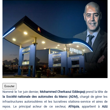
Circuits touristiques
Tourisme
Régions
Hotels
Evenements
Ecouter
Nommé le 1er juin dernier,
Mohammed Cherkaoui Eddeqaqi
prend la tête de
Contact
la Société nationale des autoroutes du Maroc (ADM),
chargé de gérer les
infrastructures autoroutières et les lucratives stations-service et aires de
repos. Le principal acteur de ce secteur,
Afriquia
, appartient à
Aziz