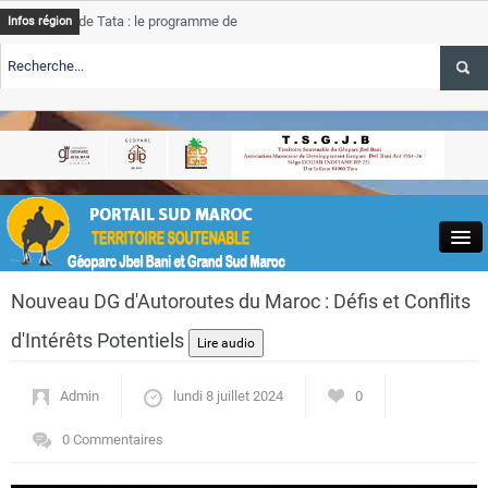
de Tata : le programme de rehabilitation post-inondations
Tata
Infos région
progre
ERTE TSGJB Tourisme : l’ONMT renforce l’aerien a Dakhla et
Tata
servic
ERTE TSGJB Tourisme au Maroc : Transavia renforce les vols Paris-
Tata
a
depas
Close
Nouveau DG d'Autoroutes du Maroc : Défis et Conflits
d'Intérêts Potentiels
Admin
lundi 8 juillet 2024
0
Actualités
0 Commentaires