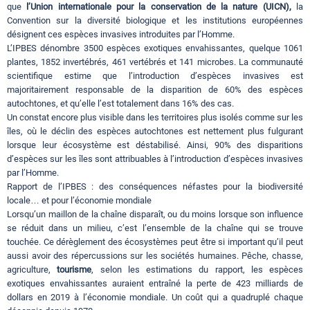
que
l’Union internationale pour la conservation de la nature (UICN),
la
Convention sur la diversité biologique et les institutions européennes
désignent ces espèces invasives introduites par l’Homme.
L’IPBES dénombre 3500 espèces exotiques envahissantes, quelque 1061
plantes, 1852 invertébrés, 461 vertébrés et 141 microbes. La communauté
scientifique estime que l’introduction d’espèces invasives est
majoritairement responsable de la disparition de 60% des espèces
autochtones, et qu’elle l’est totalement dans 16% des cas.
Un constat encore plus visible dans les territoires plus isolés comme sur les
îles, où le déclin des espèces autochtones est nettement plus fulgurant
lorsque leur écosystème est déstabilisé. Ainsi, 90% des disparitions
d’espèces sur les îles sont attribuables à l’introduction d’espèces invasives
par l’Homme.
Rapport de l’IPBES : des conséquences néfastes pour la biodiversité
locale… et pour l’économie mondiale
Lorsqu’un maillon de la chaîne disparaît, ou du moins lorsque son influence
se réduit dans un milieu, c’est l’ensemble de la chaîne qui se trouve
touchée. Ce dérèglement des écosystèmes peut être si important qu’il peut
aussi avoir des répercussions sur les sociétés humaines. Pêche, chasse,
agriculture,
tourisme
, selon les estimations du rapport, les espèces
exotiques envahissantes auraient entraîné la perte de 423 milliards de
dollars en 2019 à l’économie mondiale. Un coût qui a quadruplé chaque