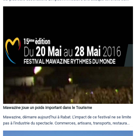
Mawazine joue un poids important dans le Tourisme
Mawazine, démarre aujourd’hui à Rabat. L’impact de ce festival ne se limite
pas à l'industrie du spectacle. Commerces, artisans, transports, restaura...