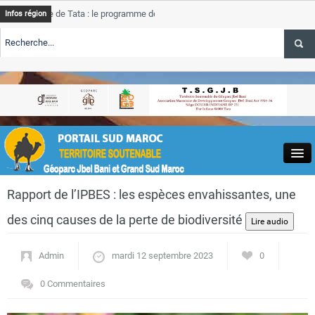
nce de Tata : le programme de rehabilitation post-inondations
Ta
Infos région
ent
pr
ALERTE TSGJB Tourisme : l’ONMT renforce l’aerien a Dakhla et
Ta
se
ALERTE TSGJB Tourisme au Maroc : Transavia renforce les vols Paris-
Ta
akhla
de
Close
Rapport de l’IPBES : les espèces envahissantes, une
des cinq causes de la perte de biodiversité
Admin
mardi 12 septembre 2023
0
Actualités
0 Commentaires