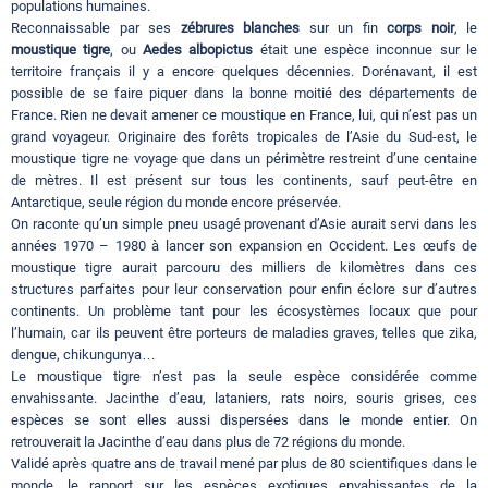
populations humaines.
Reconnaissable par ses
zébrures blanches
sur un fin
corps noir
, le
moustique tigre
, ou
Aedes albopictus
était une espèce inconnue sur le
territoire français il y a encore quelques décennies. Dorénavant, il est
possible de se faire piquer dans la bonne moitié des départements de
France. Rien ne devait amener ce moustique en France, lui, qui n’est pas un
grand voyageur. Originaire des forêts tropicales de l’Asie du Sud-est, le
moustique tigre ne voyage que dans un périmètre restreint d’une centaine
de mètres. Il est présent sur tous les continents, sauf peut-être en
Antarctique, seule région du monde encore préservée.
On raconte qu’un simple pneu usagé provenant d’Asie aurait servi dans les
années 1970 – 1980 à lancer son expansion en Occident. Les œufs de
moustique tigre aurait parcouru des milliers de kilomètres dans ces
structures parfaites pour leur conservation pour enfin éclore sur d’autres
continents. Un problème tant pour les écosystèmes locaux que pour
l’humain, car ils peuvent être porteurs de maladies graves, telles que zika,
dengue, chikungunya…
Le moustique tigre n’est pas la seule espèce considérée comme
envahissante. Jacinthe d’eau, lataniers, rats noirs, souris grises, ces
espèces se sont elles aussi dispersées dans le monde entier. On
retrouverait la Jacinthe d’eau dans plus de 72 régions du monde.
Validé après quatre ans de travail mené par plus de 80 scientifiques dans le
monde, le rapport sur les espèces exotiques envahissantes de la