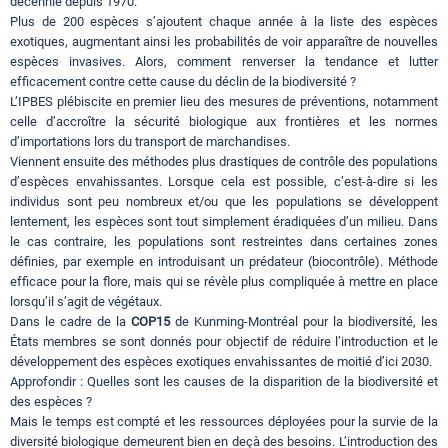
décennie depuis 1970.
Plus de 200 espèces s’ajoutent chaque année à la liste des espèces
exotiques, augmentant ainsi les probabilités de voir apparaître de nouvelles
espèces invasives. Alors, comment renverser la tendance et lutter
efficacement contre cette cause du déclin de la biodiversité ?
L’IPBES plébiscite en premier lieu des mesures de préventions, notamment
celle d’accroître la sécurité biologique aux frontières et les normes
d’importations lors du transport de marchandises.
Viennent ensuite des méthodes plus drastiques de contrôle des populations
d’espèces envahissantes. Lorsque cela est possible, c’est-à-dire si les
individus sont peu nombreux et/ou que les populations se développent
lentement, les espèces sont tout simplement éradiquées d’un milieu. Dans
le cas contraire, les populations sont restreintes dans certaines zones
définies, par exemple en introduisant un prédateur (biocontrôle). Méthode
efficace pour la flore, mais qui se révèle plus compliquée à mettre en place
lorsqu’il s’agit de végétaux.
Dans le cadre de la
COP15
de Kunming-Montréal pour la biodiversité, les
États membres se sont donnés pour objectif de réduire l’introduction et le
développement des espèces exotiques envahissantes de moitié d’ici 2030.
Approfondir : Quelles sont les causes de la disparition de la biodiversité et
des espèces ?
Mais le temps est compté et les ressources déployées pour la survie de la
diversité biologique demeurent bien en deçà des besoins. L’introduction des