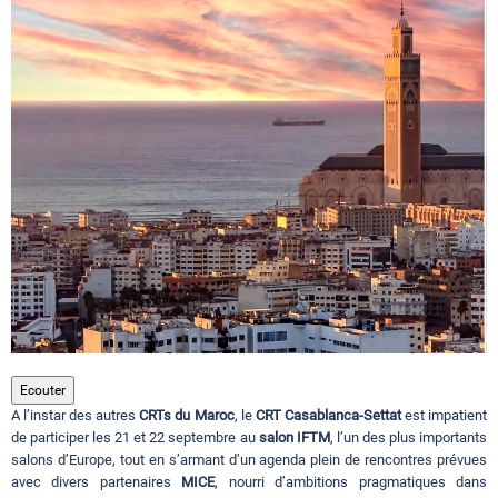
Circuits touristiques
Tourisme
Régions
Hotels
Evenements
Ecouter
A l’instar des autres
CRTs du Maroc
, le
CRT Casablanca-Settat
est impatient
Contact
de participer les 21 et 22 septembre au
salon
IFTM
, l’un des plus importants
salons d’Europe, tout en s’armant d’un agenda plein de rencontres prévues
avec divers partenaires
MICE
, nourri d’ambitions pragmatiques dans