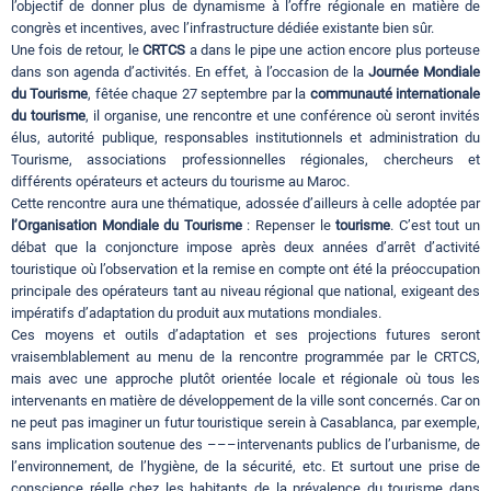
l’objectif de donner plus de dynamisme à l’offre régionale en matière de
congrès et incentives, avec l’infrastructure dédiée existante bien sûr.
Une fois de retour, le
CRTCS
a dans le pipe une action encore plus porteuse
dans son agenda d’activités. En effet, à l’occasion de la
Journée Mondiale
du Tourisme
, fêtée chaque 27 septembre par la
communauté internationale
du tourisme
, il organise, une rencontre et une conférence où seront invités
élus, autorité publique, responsables institutionnels et administration du
Tourisme, associations professionnelles régionales, chercheurs et
différents opérateurs et acteurs du tourisme au Maroc.
Cette rencontre aura une thématique, adossée d’ailleurs à celle adoptée par
l’Organisation Mondiale du Tourisme
: Repenser le
tourisme
. C’est tout un
débat que la conjoncture impose après deux années d’arrêt d’activité
touristique où l’observation et la remise en compte ont été la préoccupation
principale des opérateurs tant au niveau régional que national, exigeant des
impératifs d’adaptation du produit aux mutations mondiales.
Ces moyens et outils d’adaptation et ses projections futures seront
vraisemblablement au menu de la rencontre programmée par le CRTCS,
mais avec une approche plutôt orientée locale et régionale où tous les
intervenants en matière de développement de la ville sont concernés. Car on
ne peut pas imaginer un futur touristique serein à Casablanca, par exemple,
sans implication soutenue des –––intervenants publics de l’urbanisme, de
l’environnement, de l’hygiène, de la sécurité, etc. Et surtout une prise de
conscience réelle chez les habitants de la prévalence du tourisme dans