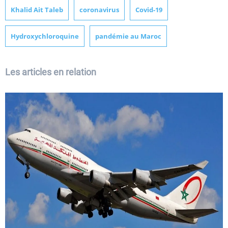
Khalid Ait Taleb
coronavirus
Covid-19
Hydroxychloroquine
pandémie au Maroc
Les articles en relation