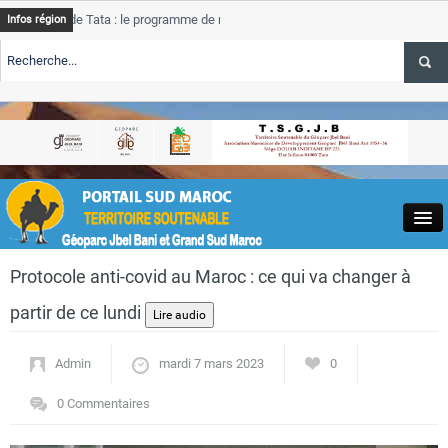
e Tata : le programme de rehabilitation post-inondations
Tata
A
Infos région
progres
TE TSGJB Tourisme : l’ONMT renforce l’aerien a Dakhla et
Tata
service
TE TSGJB Tourisme au Maroc : Transavia renforce les vols Paris-
Tata
A
depass
Close
Protocole anti-covid au Maroc : ce qui va changer à
partir de ce lundi
Admin
mardi 7 mars 2023
0
Actualités
0 Commentaires