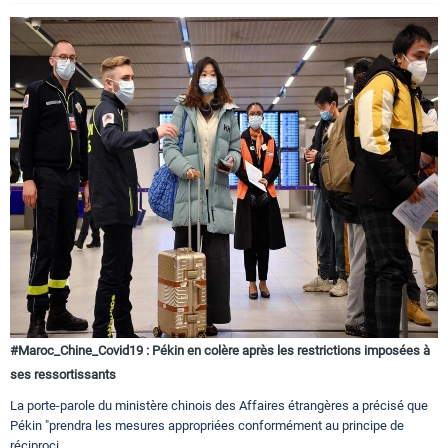
#Maroc_Chine_Covid19 : Pékin en colère après les restrictions imposées à
ses ressortissants
La porte-parole du ministère chinois des Affaires étrangères a précisé que
Pékin "prendra les mesures appropriées conformément au principe de
réciproci...