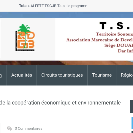
Tata
ALERTE TSGJB Tata : le programme de rehabilitation post-inondati
progresse dans les zones sinistrees
Actualités
Circuits touristiques
Tourisme
Régio
 de la coopération économique et environnementale
0 Commentaires