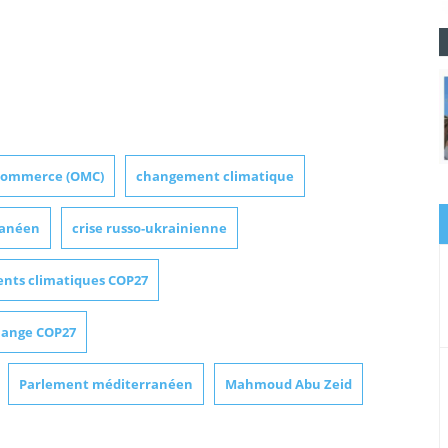
 commerce (OMC)
changement climatique
ranéen
crise russo-ukrainienne
ents climatiques COP27
hange COP27
Parlement méditerranéen
Mahmoud Abu Zeid