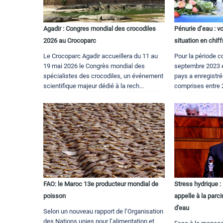
Agadir : Congres mondial des crocodiles
Pénurie d’eau : vo
2026 au Crocoparc
situation en chiff
Le Crocoparc Agadir accueillera du 11 au
Pour la période c
19 mai 2026 le Congrès mondial des
septembre 2023 et
spécialistes des crocodiles, un événement
pays a enregistré
scientifique majeur dédié à la rech...
comprises entre 2
FAO: le Maroc 13e producteur mondial de
Stress hydrique : 
poisson
appelle à la parc
d'eau
Selon un nouveau rapport de l’Organisation
des Nations unies pour l’alimentation et