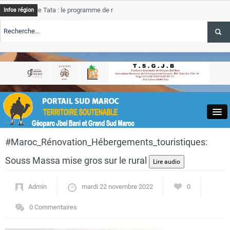
de Tata : le programme de rehabilitation post-inondations
Tata
Infos région
progres
RTE TSGJB Tourisme : l’ONMT renforce l’aerien a Dakhla et
Tata
service
RTE TSGJB Tourisme au Maroc : Transavia renforce les vols Paris-
Tata
depass
Close
#Maroc_Rénovation_Hébergements_touristiques:
Souss Massa mise gros sur le rural
Admin
mardi 22 novembre 2022
0
Actualités
0 Commentaires