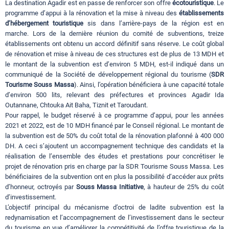
La destination Agadir est en passe de renforcer son offre
écotouristique
. Le
programme d’appui à la rénovation et la mise à niveau des
établissements
d’hébergement touristique
sis dans l’arrière-pays de la région est en
marche. Lors de la dernière réunion du comité de subventions, treize
établissements ont obtenu un accord définitif sans réserve. Le coût global
de rénovation et mise à niveau de ces structures est de plus de 13 MDH et
le montant de la subvention est d’environ 5 MDH, est-il indiqué dans un
communiqué de la Société de développement régional du tourisme (
SDR
Tourisme Souss Massa
). Ainsi, l’opération bénéficiera à une capacité totale
d’environ 500 lits, relevant des préfectures et provinces Agadir Ida
Outannane, Chtouka Ait Baha, Tiznit et Taroudant.
Pour rappel, le budget réservé à ce programme d’appui, pour les années
2021 et 2022, est de 10 MDH financé par le Conseil régional. Le montant de
la subvention est de 50% du coût total de la rénovation plafonné à 400 000
DH. A ceci s’ajoutent un accompagnement technique des candidats et la
réalisation de l’ensemble des études et prestations pour concrétiser le
projet de rénovation pris en charge par la SDR Tourisme Souss Massa. Les
bénéficiaires de la subvention ont en plus la possibilité d’accéder aux prêts
d’honneur, octroyés par
Souss Massa Initiative
, à hauteur de 25% du coût
d’investissement.
L’objectif principal du mécanisme d’octroi de ladite subvention est la
redynamisation et l’accompagnement de l’investissement dans le secteur
du tourisme en vue d’améliorer la compétitivité de l’offre touristique de la