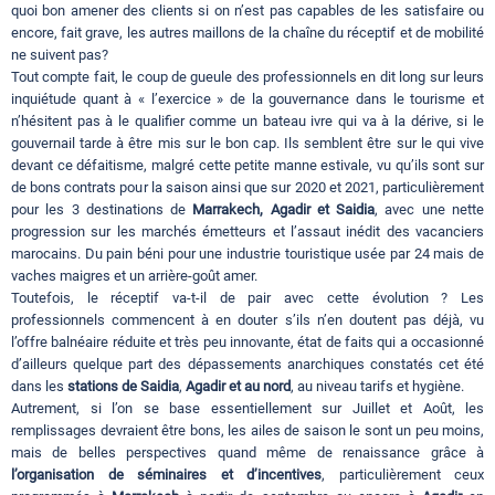
quoi bon amener des clients si on n’est pas capables de les satisfaire ou
encore, fait grave, les autres maillons de la chaîne du réceptif et de mobilité
ne suivent pas?
Tout compte fait, le coup de gueule des professionnels en dit long sur leurs
inquiétude quant à « l’exercice » de la gouvernance dans le tourisme et
n’hésitent pas à le qualifier comme un bateau ivre qui va à la dérive, si le
gouvernail tarde à être mis sur le bon cap. Ils semblent être sur le qui vive
devant ce défaitisme, malgré cette petite manne estivale, vu qu’ils sont sur
de bons contrats pour la saison ainsi que sur 2020 et 2021, particulièrement
pour les 3 destinations de
Marrakech, Agadir et Saidia
, avec une nette
progression sur les marchés émetteurs et l’assaut inédit des vacanciers
marocains. Du pain béni pour une industrie touristique usée par 24 mais de
vaches maigres et un arrière-goût amer.
Toutefois, le réceptif va-t-il de pair avec cette évolution ? Les
professionnels commencent à en douter s’ils n’en doutent pas déjà, vu
l’offre balnéaire réduite et très peu innovante, état de faits qui a occasionné
d’ailleurs quelque part des dépassements anarchiques constatés cet été
dans les
stations de Saidia
,
Agadir et au nord
, au niveau tarifs et hygiène.
Autrement, si l’on se base essentiellement sur Juillet et Août, les
remplissages devraient être bons, les ailes de saison le sont un peu moins,
mais de belles perspectives quand même de renaissance grâce à
l’organisation de séminaires et d’incentives
, particulièrement ceux