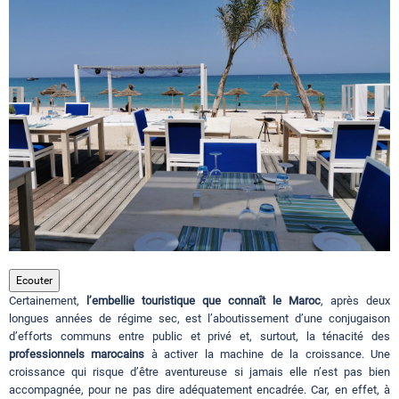
Circuits touristiques
Tourisme
Régions
Hotels
Evenements
Ecouter
Certainement,
l’embellie touristique que connaît le Maroc
, après deux
longues années de régime sec, est l’aboutissement d’une conjugaison
d’efforts communs entre public et privé et, surtout, la ténacité des
Contact
professionnels marocains
à activer la machine de la croissance. Une
croissance qui risque d’être aventureuse si jamais elle n’est pas bien
accompagnée, pour ne pas dire adéquatement encadrée. Car, en effet, à