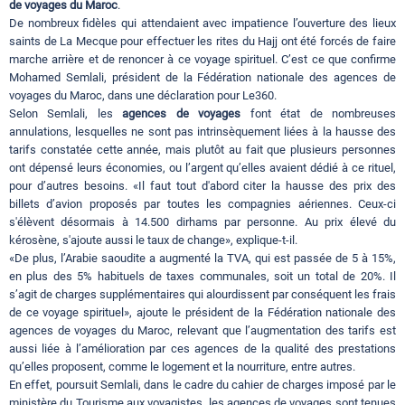
de voyages du Maroc
.
De nombreux fidèles qui attendaient avec impatience l’ouverture des lieux
saints de La Mecque pour effectuer les rites du Hajj ont été forcés de faire
marche arrière et de renoncer à ce voyage spirituel. C’est ce que confirme
Mohamed Semlali, président de la Fédération nationale des agences de
voyages du Maroc, dans une déclaration pour Le360.
Selon Semlali, les
agences de voyages
font état de nombreuses
annulations, lesquelles ne sont pas intrinsèquement liées à la hausse des
tarifs constatée cette année, mais plutôt au fait que plusieurs personnes
ont dépensé leurs économies, ou l’argent qu’elles avaient dédié à ce rituel,
pour d’autres besoins. «Il faut tout d'abord citer la hausse des prix des
billets d’avion proposés par toutes les compagnies aériennes. Ceux-ci
s'élèvent désormais à 14.500 dirhams par personne. Au prix élevé du
kérosène, s'ajoute aussi le taux de change», explique-t-il.
«De plus, l’Arabie saoudite a augmenté la TVA, qui est passée de 5 à 15%,
en plus des 5% habituels de taxes communales, soit un total de 20%. Il
s’agit de charges supplémentaires qui alourdissent par conséquent les frais
de ce voyage spirituel», ajoute le président de la Fédération nationale des
agences de voyages du Maroc, relevant que l’augmentation des tarifs est
aussi liée à l’amélioration par ces agences de la qualité des prestations
qu’elles proposent, comme le logement et la nourriture, entre autres.
En effet, poursuit Semlali, dans le cadre du cahier de charges imposé par le
ministère du Tourisme aux voyagistes, les agences de voyages sont tenues