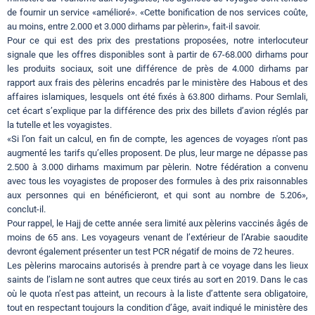
de fournir un service «amélioré». «Cette bonification de nos services coûte,
au moins, entre 2.000 et 3.000 dirhams par pèlerin», fait-il savoir.
Pour ce qui est des prix des prestations proposées, notre interlocuteur
signale que les offres disponibles sont à partir de 67-68.000 dirhams pour
les produits sociaux, soit une différence de près de 4.000 dirhams par
rapport aux frais des pèlerins encadrés par le ministère des Habous et des
affaires islamiques, lesquels ont été fixés à 63.800 dirhams. Pour Semlali,
cet écart s’explique par la différence des prix des billets d’avion réglés par
la tutelle et les voyagistes.
«Si l’on fait un calcul, en fin de compte, les agences de voyages n'ont pas
augmenté les tarifs qu’elles proposent. De plus, leur marge ne dépasse pas
2.500 à 3.000 dirhams maximum par pèlerin. Notre fédération a convenu
avec tous les voyagistes de proposer des formules à des prix raisonnables
aux personnes qui en bénéficieront, et qui sont au nombre de 5.206»,
conclut-il.
Pour rappel, le Hajj de cette année sera limité aux pèlerins vaccinés âgés de
moins de 65 ans. Les voyageurs venant de l’extérieur de l’Arabie saoudite
devront également présenter un test PCR négatif de moins de 72 heures.
Les pèlerins marocains autorisés à prendre part à ce voyage dans les lieux
saints de l’islam ne sont autres que ceux tirés au sort en 2019. Dans le cas
où le quota n’est pas atteint, un recours à la liste d’attente sera obligatoire,
tout en respectant toujours la condition d’âge, avait indiqué le ministère des