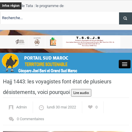
de Tata : le programme de rehabilitation post-inondations
Tata
Infos région
progre
ERTE TSGJB Tourisme : l’ONMT renforce l’aerien a Dakhla et
Tata
servic
ERTE TSGJB Tourisme au Maroc : Transavia renforce les vols Paris-
Tata
a
depas
Close
Hajj 1443: les voyagistes font état de plusieurs
désistements, voici pourquoi
Admin
lundi 30 mai 2022
0
Actualités
0 Commentaires