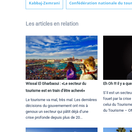
Kabbaj-Zemrani
Confédération nationale du tou
Les articles en relation
Wissal El Gharbaoui : «Le secteur du
Eh Oh !!! il y a qu
tourisme est en train d’être achevé»
S’il est un secteu
fouet par la crise
Le tourisme va mal, très mal. Les dernières
celui du Tourisme
décisions du gouvernement ont mis à
du Tourisme – OM
genoux un secteur qui pâtit déjà d’une
crise profonde depuis plus de 20...