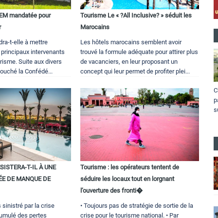
GEM mandatée pour
Tourisme Le « ?All Inclusive? » séduit les
r
Marocains
ra-t-elle à mettre
Les hôtels marocains semblent avoir
 principaux intervenants
trouvé la formule adéquate pour attirer plus
risme. Suite aux divers
de vacanciers, en leur proposant un
 touché la Confédé...
concept qui leur permet de profiter plei...
C
p
s
SISTERA-T-IL À UNE
Tourisme : les opérateurs tentent de
ÉE DE MANQUE DE
séduire les locaux tout en lorgnant
l’ouverture des fronti�
 sinistré par la crise
• Toujours pas de stratégie de sortie de la
cumulé des pertes
crise pour le tourisme national. • Par