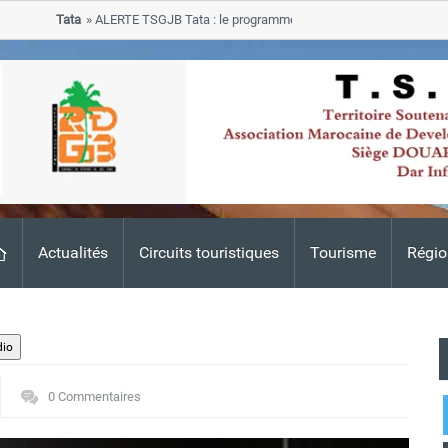
Tata
ALERTE TSGJB Tata : le programme de rehabilitation post-inondatio
progresse dans les zones sinistrees
Actualités
Circuits touristiques
Tourisme
Régio
0 Commentaires