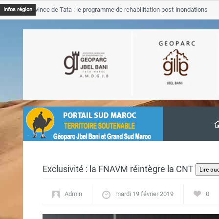
B Province de Tata : le programme de rehabilitation post-inondations
Infos région
vancement
Exclusivité : la FNAVM réintègre la CNT
Admin
mardi 19 février 2019
0