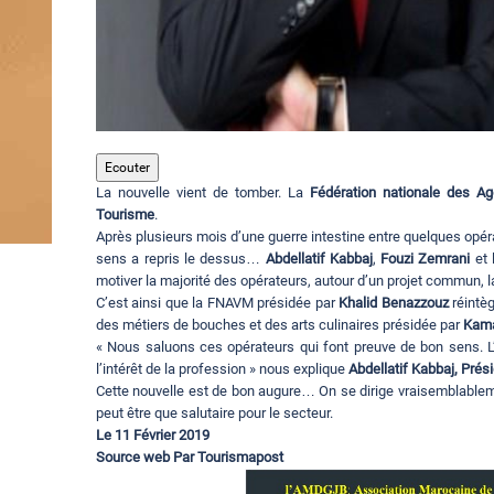
Ecouter
La nouvelle vient de tomber. La
Fédération nationale des 
Tourisme
.
Après plusieurs mois d’une guerre intestine entre quelques opér
sens a repris le dessus…
Abdellatif Kabbaj
,
Fouzi Zemrani
et 
motiver la majorité des opérateurs, autour d’un projet commun, l
C’est ainsi que la FNAVM présidée par
Khalid Benazzouz
réintèg
des métiers de bouches et des arts culinaires présidée par
Kama
« Nous saluons ces opérateurs qui font preuve de bon sens. L’
l’intérêt de la profession » nous explique
Abdellatif Kabbaj, Prés
Cette nouvelle est de bon augure… On se dirige vraisemblablemen
peut être que salutaire pour le secteur.
Le 11 Février 2019
Source web Par Tourismapost