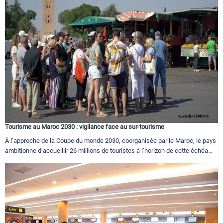
Circuits touristiques
Tourisme
Régions
Hotels
Tourisme au Maroc 2030 : vigilance face au sur-tourisme
À l’approche de la Coupe du monde 2030, coorganisée par le Maroc, le pays
Evenements
ambitionne d’accueillir 26 millions de touristes à l’horizon de cette échéa...
Contact