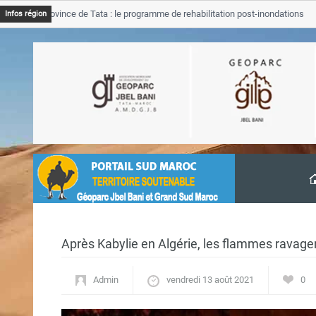
B Province de Tata : le programme de rehabilitation post-inondations
Infos région
vancement
Après Kabylie en Algérie, les flammes ravage
Admin
vendredi 13 août 2021
0