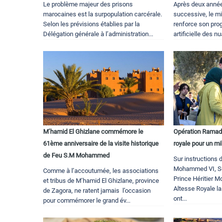
Le problème majeur des prisons
Après deux anné
marocaines est la surpopulation carcérale.
successive, le mi
Selon les prévisions établies par la
renforce son pro
Délégation générale à l’administration...
artificielle des n
M’hamid El Ghizlane commémore le
Opération Ramada
61ème anniversaire de la visite historique
royale pour un m
de Feu S.M Mohammed
Sur instructions 
Mohammed VI, So
Comme à l’accoutumée, les associations
Prince Héritier M
et tribus de M’hamid El Ghizlane, province
Altesse Royale la
de Zagora, ne ratent jamais l’occasion
ont...
pour commémorer le grand év...