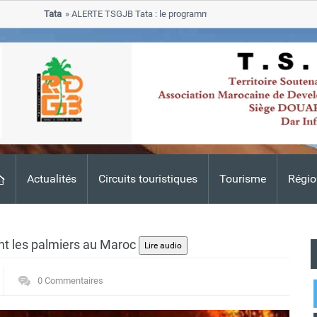
Tata
ALERTE TSGJB Tata : le programme de rehabilitation post-inondati
progresse dans les zones sinistrees
Actualités
Circuits touristiques
Tourisme
Régio
nt les palmiers au Maroc
0 Commentaires