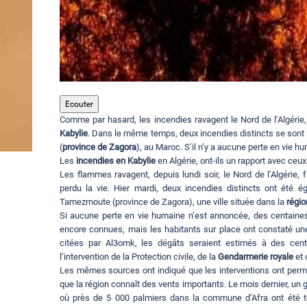
Ecouter
Comme par hasard, les incendies ravagent le Nord de l’Algérie
Kabylie
. Dans le même temps, deux incendies distincts se sont
(
province de Zagora
), au Maroc. S’il n’y a aucune perte en vie 
Les
incendies en Kabylie
en Algérie, ont-ils un rapport avec ceu
Les flammes ravagent, depuis lundi soir, le Nord de l’Algérie,
perdu la vie. Hier mardi, deux incendies distincts ont été
Tamezmoute (province de Zagora), une ville située dans la
régio
Si aucune perte en vie humaine n’est annoncée, des centaine
encore connues, mais les habitants sur place ont constaté u
citées par Al3omk, les dégâts seraient estimés à des centai
l’intervention de la Protection civile, de la
Gendarmerie royale
et 
Les mêmes sources ont indiqué que les interventions ont permi
que la région connaît des vents importants. Le mois dernier, un
où près de 5 000 palmiers dans la commune d’Afra ont été t