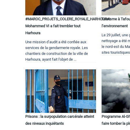
#MAROC_PROJETS_COLERE_ROYALE_HARHOURA:
Tourisme à Tafoug
Mohammed VI a fait trembler tout
l’environnement
Harhoura
Le 29 juillet, une
nettoyage a été 
Une mission d’audit a été confiée aux
le nord-est du Ma
services de la gendarmerie royale. Les
sites touristiques
chantiers de construction de la ville de
Harhoura, ayant fait l’objet de ...
Prisons : la surpopulation carcérale atteint
Programme Al-Gha
des niveaux inquiétants
faire tomber la pl