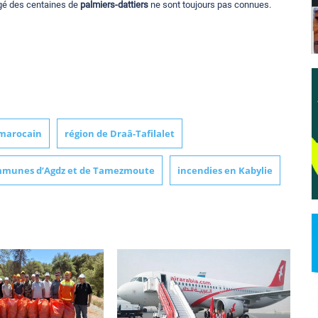
agé des centaines de
palmiers-dattiers
ne sont toujours pas connues.
marocain
région de Draâ-Tafilalet
mmunes d’Agdz et de Tamezmoute
incendies en Kabylie