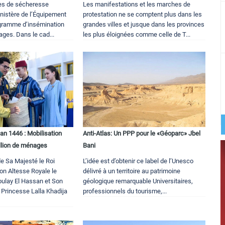
es de sécheresse
Les manifestations et les marches de
nistère de l’Équipement
protestation ne se comptent plus dans les
gramme d’insémination
grandes villes et jusque dans les provinces
uages. Dans le cad...
les plus éloignées comme celle de T...
n 1446 : Mobilisation
Anti-Atlas: Un PPP pour le «Géoparc» Jbel
illion de ménages
Bani
de Sa Majesté le Roi
L’idée est d’obtenir ce label de l’Unesco
n Altesse Royale le
délivré à un territoire au patrimoine
oulay El Hassan et Son
géologique remarquable Universitaires,
 Princesse Lalla Khadija
professionnels du tourisme,...