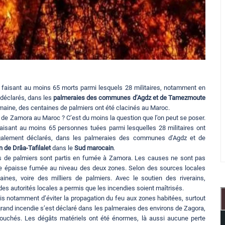
, faisant au moins 65 morts parmi lesquels 28 militaires, notamment en
 déclarés, dans les
palmeraies des communes d’Agdz et de Tamezmoute
humaine, des centaines de palmiers ont été clacinés au Maroc.
x de Zamora au Maroc ? C’est du moins la question que l’on peut se poser.
 faisant au moins 65 personnes tuées parmi lesquelles 28 militaires ont
 également déclarés, dans les palmeraies des communes d’Agdz et de
n de Drâa-Tafilalet
dans le
Sud marocain
.
s de palmiers sont partis en fumée à Zamora. Les causes ne sont pas
ne épaisse fumée au niveau des deux zones. Selon des sources locales
nes, voire des milliers de palmiers. Avec le soutien des riverains,
des autorités locales a permis que les incendies soient maîtrisés.
s notamment d’éviter la propagation du feu aux zones habitées, surtout
 grand incendie s’est déclaré dans les palmeraies des environs de Zagora,
ouchés. Les dégâts matériels ont été énormes, là aussi aucune perte