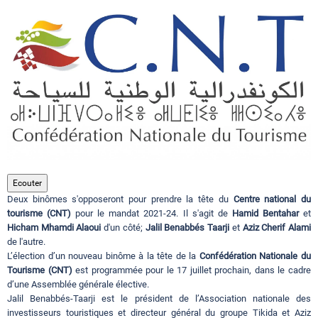
Circuits touristiques
Tourisme
Régions
Hotels
Ecouter
Deux binômes s'opposeront pour prendre la tête du
Centre national du
tourisme (CNT)
pour le mandat 2021-24. Il s'agit de
Hamid Bentahar
et
Evenements
Hicham Mhamdi Alaoui
d'un côté;
Jalil Benabbés Taarji
et
Aziz Cherif Alami
de l'autre.
L’élection d’un nouveau binôme à la tête de la
Confédération Nationale du
Contact
Tourisme (CNT)
est programmée pour le 17 juillet prochain, dans le cadre
d’une Assemblée générale élective.
Jalil Benabbés-Taarji est le président de l’Association nationale des
investisseurs touristiques et directeur général du groupe Tikida et Aziz