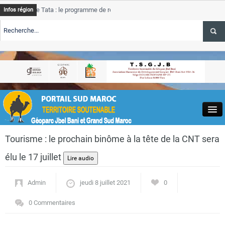
e Tata : le programme de rehabilitation post-inondations
Tata
A
Infos région
progres
TE TSGJB Tourisme : l’ONMT renforce l’aerien a Dakhla et
Tata
service
TE TSGJB Tourisme au Maroc : Transavia renforce les vols Paris-
Tata
A
depass
Close
Tourisme : le prochain binôme à la tête de la CNT sera
élu le 17 juillet
Admin
jeudi 8 juillet 2021
0
Actualités
0 Commentaires