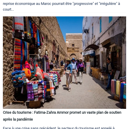
reprise économique au Maroc pourrait être "progressive" et "irrégulière" à
court...
Crise du tourisme : Fatima-Zahra Ammor promet un vaste plan de soutien
après la pandémie
Face à une crise sans précédent, le secteur du tourisme est appelé à