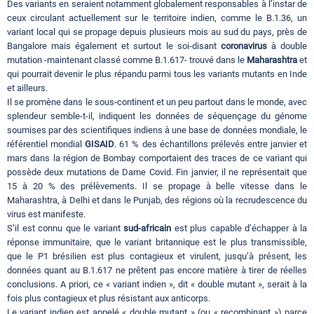
Des variants en seraient notamment globalement responsables à l’instar de
ceux circulant actuellement sur le territoire indien, comme le B.1.36, un
variant local qui se propage depuis plusieurs mois au sud du pays, près de
Bangalore mais également et surtout le soi-disant
coronavirus
à double
mutation -maintenant classé comme B.1.617- trouvé dans le
Maharashtra
et
qui pourrait devenir le plus répandu parmi tous les variants mutants en Inde
et ailleurs.
Il se promène dans le sous-continent et un peu partout dans le monde, avec
splendeur semble-t-il, indiquent les données de séquençage du génome
soumises par des scientifiques indiens à une base de données mondiale, le
référentiel mondial
GISAID
. 61 % des échantillons prélevés entre janvier et
mars dans la région de Bombay comportaient des traces de ce variant qui
possède deux mutations de Dame Covid. Fin janvier, il ne représentait que
15 à 20 % des prélèvements. Il se propage à belle vitesse dans le
Maharashtra, à Delhi et dans le Punjab, des régions où la recrudescence du
virus est manifeste.
S’il est connu que le variant
sud-africain
est plus capable d’échapper à la
réponse immunitaire, que le variant britannique est le plus transmissible,
que le P1 brésilien est plus contagieux et virulent, jusqu’à présent, les
données quant au B.1.617 ne prêtent pas encore matière à tirer de réelles
conclusions. A priori, ce « variant indien », dit « double mutant », serait à la
fois plus contagieux et plus résistant aux anticorps.
Le variant indien est appelé « double mutant » (ou « recombinant ») parce