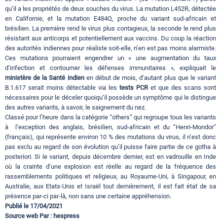
qu’il a les propriétés de deux souches du virus. La mutation L452R, détectée
en Californie, et la mutation E484Q, proche du variant sud-africain et
brésilien. La première rend le virus plus contagieux, la seconde le rend plus
résistant aux anticorps et potentiellement aux vaccins. Du coup la réaction
des autorités indiennes pour réaliste soit-elle, n’en est pas moins alarmiste.
Ces mutations pourraient engendrer un « une augmentation du taux
d’infection et contourner les défenses immunitaires », expliquait le
ministère de la Santé indien
en début de mois, d’autant plus que le variant
B.1.617 serait moins détectable via les
tests PCR
et que des scans sont
nécessaires pour le déceler quoiqu’il possède un symptôme qui le distingue
des autres variants, à savoir, le saignement du nez.
Classé pour l’heure dans la catégorie “others” qui regroupe tous les variants
à l’exception des anglais, brésilien, sud-africain et du “Henri-Mondor”
(français), qui représente environ 10 % des mutations du virus, il n’est donc
pas exclu au regard de son évolution qu’il puisse faire partie de ce gotha à
posteriori. Si le variant, depuis décembre dernier, est en vadrouille en Inde
où la crainte d’une explosion est réelle au regard de la fréquence des
rassemblements politiques et religieux, au Royaume-Uni, à Singapour, en
Australie, aux Etats-Unis et Israël tout dernièrement, il est fait état de sa
présence par-ci par-là, non sans une certaine appréhension.
Publié le 17/04/2021
Source web Par : hespress