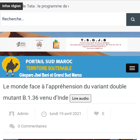
e Tata : le programme de rehabilitation post-inondations
Tata
Infos région
progres
RTE TSGJB Tourisme : l’ONMT renforce l’aerien a Dakhla et
Tata
service
RTE TSGJB Tourisme au Maroc : Transavia renforce les vols Paris-
Tata
depass
Close
Le monde face à l’appréhension du variant double
mutant B.1.36 venu d’Inde
Admin
lundi 19 avril 2021
0
Actualités
0 Commentaires