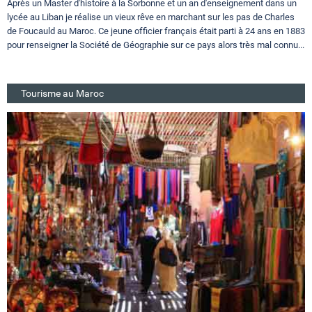
Après un Master d'histoire à la Sorbonne et un an d'enseignement dans un
lycée au Liban je réalise un vieux rêve en marchant sur les pas de Charles
de Foucauld au Maroc. Ce jeune officier français était parti à 24 ans en 1883
pour renseigner la Société de Géographie sur ce pays alors très mal connu...
Tourisme au Maroc