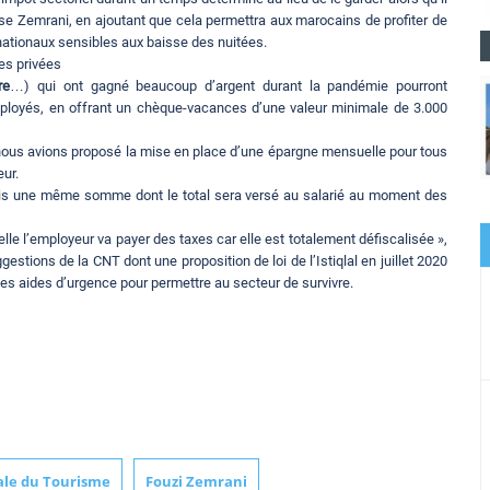
pose Zemrani, en ajoutant que cela permettra aux marocains de profiter de
es nationaux sensibles aux baisse des nuitées.
es privées
re
…) qui ont gagné beaucoup d’argent durant la pandémie pourront
mployés, en offrant un chèque-vacances d’une valeur minimale de 3.000
t, nous avions proposé la mise en place d’une épargne mensuelle pour tous
eur.
is une même somme dont le total sera versé au salarié au moment des
elle l’employeur va payer des taxes car elle est totalement défiscalisée »,
estions de la CNT dont une proposition de loi de l’Istiqlal en juillet 2020
es aides d’urgence pour permettre au secteur de survivre.
ale du Tourisme
Fouzi Zemrani