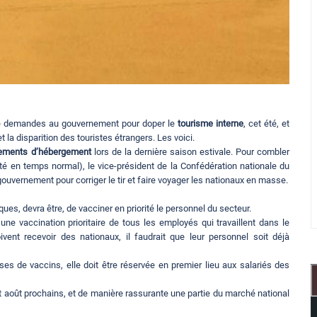
e demandes au gouvernement pour doper le
tourisme interne
, cet été, et
t la disparition des touristes étrangers. Les voici.
sements d’hébergement
lors de la dernière saison estivale. Pour combler
vité en temps normal), le vice-président de la Confédération nationale du
ouvernement pour corriger le tir et faire voyager les nationaux en masse.
ues, devra être, de vacciner en priorité le personnel du secteur.
 une vaccination prioritaire de tous les employés qui travaillent dans le
ivent recevoir des nationaux, il faudrait que leur personnel soit déjà
es de vaccins, elle doit être réservée en premier lieu aux salariés des
t et août prochains, et de manière rassurante une partie du marché national