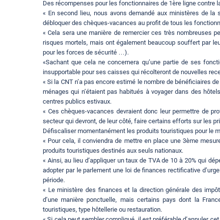
Des récompenses pour les fonctionnaires de 1ère ligne contre 
« En second lieu, nous avons demandé aux ministères de la sant
débloquer des chèques-vacances au profit de tous les fonctionna
« Cela sera une manière de remercier ces très nombreuses pers
risques mortels, mais ont également beaucoup souffert par le
pour les forces de sécurité …).
«Sachant que cela ne concernera qu’une partie de ses fonctio
insupportable pour ses caisses qui récolteront de nouvelles rece
« Si la CNT n’a pas encore estimé le nombre de bénéficiaires d
ménages qui n’étaient pas habitués à voyager dans des hôtels,
centres publics estivaux.
« Ces chèques-vacances devraient donc leur permettre de profit
secteur qui devront, de leur côté, faire certains efforts sur les pri
Défiscaliser momentanément les produits touristiques pour le m
« Pour cela, il conviendra de mettre en place une 3ème mesur
produits touristiques destinés aux seuls nationaux.
« Ainsi, au lieu d’appliquer un taux de TVA de 10 à 20% qui dép
adopter par le parlement une loi de finances rectificative d’u
période.
« Le ministère des finances et la direction générale des impô
d’une manière ponctuelle, mais certains pays dont la France 
touristiques, type hôtellerie ou restauration.
« Si cela peut sembler compliqué, il est préférable d’annuler cet