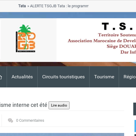
Tata
ALERTE TSGJB Tata : le programme de rehabilitation post-inondati
progresse dans les zones sinistrees
Actualités
Circuits touristiques
Tourisme
Régio
isme interne cet été
0 Commentaires