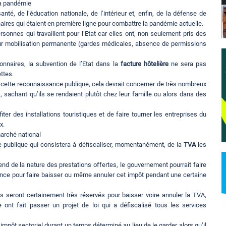
la pandémie
é, de l’éducation nationale, de l’intérieur et, enfin, de la défense de
ires qui étaient en première ligne pour combattre la pandémie actuelle.
onnes qui travaillent pour l’Etat car elles ont, non seulement pris des
ur mobilisation permanente (gardes médicales, absence de permissions
nnaires, la subvention de l’Etat dans la
facture hôtelière
ne sera pas
ttes.
e cette reconnaissance publique, cela devrait concerner de très nombreux
 sachant qu’ils se rendaient plutôt chez leur famille ou alors dans des
er des installations touristiques et de faire tourner les entreprises du
x.
arché national
e publique qui consistera à défiscaliser, momentanément, de la
TVA
les
end de la nature des prestations offertes, le gouvernement pourrait faire
rgence pour faire baisser ou même annuler cet impôt pendant une certaine
ts seront certainement très réservés pour baisser voire annuler la TVA,
ont fait passer un projet de loi qui a défiscalisé tous les services
 impôt sectoriel durant un temps déterminé au lieu de le garder alors qu’il