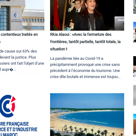
contentieux traités en
Rkia Alaoui : «Avec la fermeture des
s
frontières, tantôt partielle, tantôt totale, la
situation t
 de cause sur 63% des
evant la justice. Plus
La pandémie liée au Covid-19 a
ssiers ont fait l’objet d’une
précipitamment provoqué une crise sans
l aupr�...
précédent à l’économie du tourisme. Une
crise dite brutale et immense est toujou...