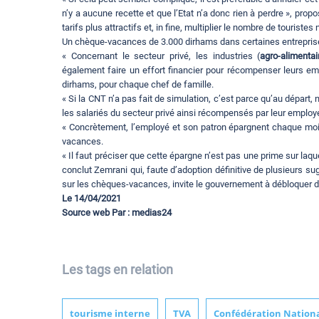
n’y a aucune recette et que l’Etat n’a donc rien à perdre », pro
tarifs plus attractifs et, in fine, multiplier le nombre de tourist
Un chèque-vacances de 3.000 dirhams dans certaines entrepris
« Concernant le secteur privé, les industries (
agro-alimentai
également faire un effort financier pour récompenser leurs e
dirhams, pour chaque chef de famille.
« Si la CNT n’a pas fait de simulation, c’est parce qu’au dépar
les salariés du secteur privé ainsi récompensés par leur employ
« Concrètement, l’employé et son patron épargnent chaque mo
vacances.
« Il faut préciser que cette épargne n’est pas une prime sur laqu
conclut Zemrani qui, faute d’adoption définitive de plusieurs sugg
sur les chèques-vacances, invite le gouvernement à débloquer d
Le 14/04/2021
Source web Par : medias24
Les tags en relation
tourisme interne
TVA
Confédération Nation