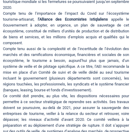
touristique mondiale si les fermetures se poursuivaient jusqu’en septembre
2020.
Compte tenu de l’importance de l’impact du Covid sur l’écosystème
tourisme-artisanat,
l’Alliance des Economistes Istiqlaliens
appelle le
Gouvernement à adopter, en urgence, un plan de sauvetage de cet
écosystème, constitué de milliers d’unités de production et de distribution
de biens et services, et les millions d’emplois acquis et qualifiés qui le
composent.
Compte tenu aussi de la complexité et de l’incertitude de l’évolution des
marchés et des ramifications économique, financières et sociales de son
écosystème, le tourisme a besoin, aujourd’hui plus que jamais, d’un
système de veille et de pilotage spécifique. A ce titre, l’AEI recommande la
mise en place d’un Comité de suivi et de veille dédié au seul tourisme
incluant le gouvernement (plusieurs départements sont concernés), les
régions touchées, les professionnels, les syndicats et le système financier
(banques, leasing, bourse et fonds d’investissement).
Ce comité doit prendre, au plus vite, les dispositions nécessaires pour
permettre à ce secteur stratégique de reprendre ses activités. Ses travaux
doivent se poursuivre, au-delà de 2021, pour assurer la sauvegarde des
entreprises de tourisme, veiller à la relance du secteur et retrouver, voire
dépasser, les niveaux d’activité d’avant 2020. Ce comité veillera à la
préparation et au déploiement d’une stratégie de rupture. Il doit s’appuyer
sur des outils de veille, de systèmes d’analyse des marchés, de prospective