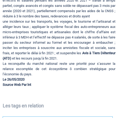
effectifs et salaires pendant les années 2020 et 2021 – travail à temps
partiel, congés avancés et congés sans solde ne dépassant pas 3 mois par
année (2020 et 2021), partiellement compensés par les aides de la CNSS ;
réduire à 3 le nombre des taxes, redevances et droits ayant
une incidence sur les transports, les voyages, le tourisme et l’artisanat et
alléger leurs taux ; appliquer le système fiscal des auto-entrepreneurs aux
micro-entreprises touristiques et artisanales dont le chiffre d’affaire est
inférieur à 3 MDH et l’effectif ne dépasse pas 4 salariés, de sorte à les faire
passer du secteur informel au formel et les encourager à embaucher ;
inciter les entreprises à souscrire aux amnisties fiscale et sociale, sans
frais, et reporter le délai à fin 2021 ; et suspendre les
Avis à Tiers Détenteur
(ATD)
et les recours jusqu’à fin 2021.
La reconquête du marché national reste une priorité pour s’assurer la
relance escomptée de cet écosystème ô combien stratégique pour
l’économie du pays.
Le 26/05/2020
Source Web Par lnt
Les tags en relation