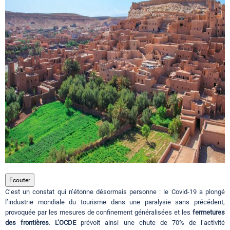
Circuits touristiques
Tourisme
Régions
Hotels
Evenements
Ecouter
C’est un constat qui n’étonne désormais personne : le Covid-19 a plongé
Contact
l’industrie mondiale du tourisme dans une paralysie sans précédent,
provoquée par les mesures de confinement généralisées et les
fermetures
des frontières
.
L’OCDE
prévoit ainsi une chute de 70% de l’activité