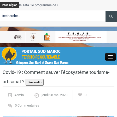
de Tata : le programme de rehabilitation post-inondations
Tata
Infos région
progre
RTE TSGJB Tourisme : l’ONMT renforce l’aerien a Dakhla et
Tata
servic
RTE TSGJB Tourisme au Maroc : Transavia renforce les vols Paris-
Tata
a
depass
Close
Covid-19 : Comment sauver l’écosystème tourisme-
artisanat ?
Admin
jeudi 28 mai 2020
0
Actualités
0 Commentaires