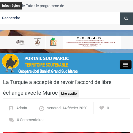
e Tata : le programme de rehabilitation post-inondations
Tata
Infos région
progres
RTE TSGJB Tourisme : l’ONMT renforce l’aerien a Dakhla et
Tata
service
RTE TSGJB Tourisme au Maroc : Transavia renforce les vols Paris-
Tata
depass
Close
La Turquie a accepté de revoir l'accord de libre
échange avec le Maroc
Admin
vendredi 14 février 2020
0
Actualités
0 Commentaires