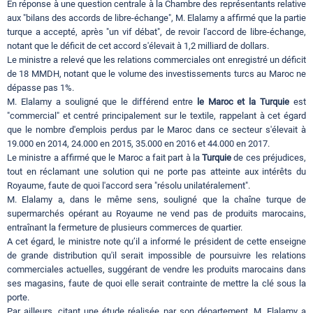
En réponse à une question centrale à la Chambre des représentants relative
aux "bilans des accords de libre-échange", M. Elalamy a affirmé que la partie
turque a accepté, après "un vif débat", de revoir l'accord de libre-échange,
notant que le déficit de cet accord s'élevait à 1,2 milliard de dollars.
Le ministre a relevé que les relations commerciales ont enregistré un déficit
de 18 MMDH, notant que le volume des investissements turcs au Maroc ne
dépasse pas 1%.
M. Elalamy a souligné que le différend entre
le Maroc et la Turquie
est
"commercial" et centré principalement sur le textile, rappelant à cet égard
que le nombre d'emplois perdus par le Maroc dans ce secteur s'élevait à
19.000 en 2014, 24.000 en 2015, 35.000 en 2016 et 44.000 en 2017.
Le ministre a affirmé que le Maroc a fait part à la
Turquie
de ces préjudices,
tout en réclamant une solution qui ne porte pas atteinte aux intérêts du
Royaume, faute de quoi l'accord sera "résolu unilatéralement".
M. Elalamy a, dans le même sens, souligné que la chaîne turque de
supermarchés opérant au Royaume ne vend pas de produits marocains,
entraînant la fermeture de plusieurs commerces de quartier.
A cet égard, le ministre note qu’il a informé le président de cette enseigne
de grande distribution qu'il serait impossible de poursuivre les relations
commerciales actuelles, suggérant de vendre les produits marocains dans
ses magasins, faute de quoi elle serait contrainte de mettre la clé sous la
porte.
Par ailleurs, citant une étude réalisée par son département, M. Elalamy a