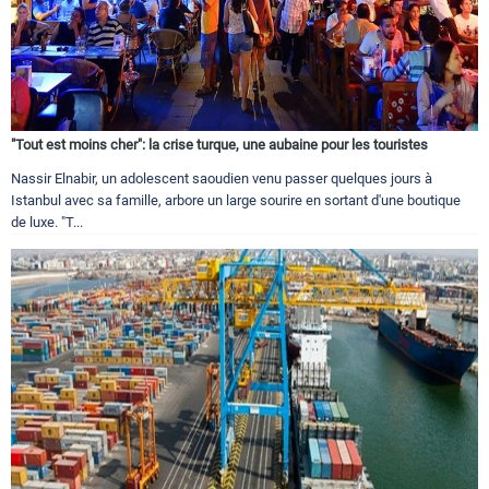
"Tout est moins cher": la crise turque, une aubaine pour les touristes
Nassir Elnabir, un adolescent saoudien venu passer quelques jours à
Istanbul avec sa famille, arbore un large sourire en sortant d'une boutique
de luxe. "T...