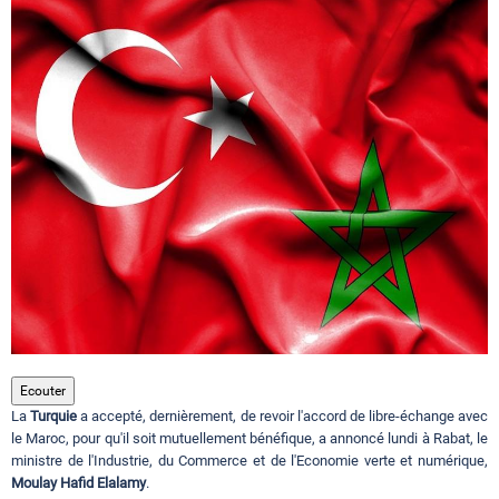
Circuits touristiques
Tourisme
Régions
Hotels
Evenements
Ecouter
La
Turquie
a accepté, dernièrement, de revoir l'accord de libre-échange avec
Contact
le Maroc, pour qu'il soit mutuellement bénéfique, a annoncé lundi à Rabat, le
ministre de l'Industrie, du Commerce et de l'Economie verte et numérique,
Moulay Hafid Elalamy
.