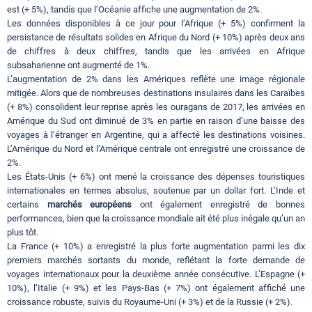
est (+ 5%), tandis que l’Océanie affiche une augmentation de 2%.
Les données disponibles à ce jour pour l’Afrique (+ 5%) confirment la
persistance de résultats solides en Afrique du Nord (+ 10%) après deux ans
de chiffres à deux chiffres, tandis que les arrivées en Afrique
subsaharienne ont augmenté de 1%.
L’augmentation de 2% dans les Amériques reflète une image régionale
mitigée. Alors que de nombreuses destinations insulaires dans les Caraïbes
(+ 8%) consolident leur reprise après les ouragans de 2017, les arrivées en
Amérique du Sud ont diminué de 3% en partie en raison d’une baisse des
voyages à l’étranger en Argentine, qui a affecté les destinations voisines.
L’Amérique du Nord et l’Amérique centrale ont enregistré une croissance de
2%.
Les États-Unis (+ 6%) ont mené la croissance des dépenses touristiques
internationales en termes absolus, soutenue par un dollar fort. L’Inde et
certains
marchés européens
ont également enregistré de bonnes
performances, bien que la croissance mondiale ait été plus inégale qu’un an
plus tôt.
La France (+ 10%) a enregistré la plus forte augmentation parmi les dix
premiers marchés sortants du monde, reflétant la forte demande de
voyages internationaux pour la deuxième année consécutive. L’Espagne (+
10%), l’Italie (+ 9%) et les Pays-Bas (+ 7%) ont également affiché une
croissance robuste, suivis du Royaume-Uni (+ 3%) et de la Russie (+ 2%).