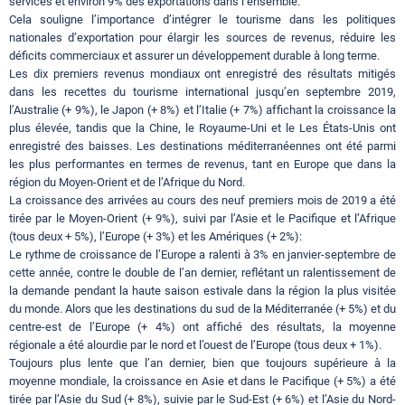
services et environ 9% des exportations dans l’ensemble.
Cela souligne l’importance d’intégrer le tourisme dans les politiques
nationales d’exportation pour élargir les sources de revenus, réduire les
déficits commerciaux et assurer un développement durable à long terme.
Les dix premiers revenus mondiaux ont enregistré des résultats mitigés
dans les recettes du tourisme international jusqu’en septembre 2019,
l’Australie (+ 9%), le Japon (+ 8%) et l’Italie (+ 7%) affichant la croissance la
plus élevée, tandis que la Chine, le Royaume-Uni et le Les États-Unis ont
enregistré des baisses. Les destinations méditerranéennes ont été parmi
les plus performantes en termes de revenus, tant en Europe que dans la
région du Moyen-Orient et de l’Afrique du Nord.
La croissance des arrivées au cours des neuf premiers mois de 2019 a été
tirée par le Moyen-Orient (+ 9%), suivi par l’Asie et le Pacifique et l’Afrique
(tous deux + 5%), l’Europe (+ 3%) et les Amériques (+ 2%):
Le rythme de croissance de l’Europe a ralenti à 3% en janvier-septembre de
cette année, contre le double de l’an dernier, reflétant un ralentissement de
la demande pendant la haute saison estivale dans la région la plus visitée
du monde. Alors que les destinations du sud de la Méditerranée (+ 5%) et du
centre-est de l’Europe (+ 4%) ont affiché des résultats, la moyenne
régionale a été alourdie par le nord et l’ouest de l’Europe (tous deux + 1%).
Toujours plus lente que l’an dernier, bien que toujours supérieure à la
moyenne mondiale, la croissance en Asie et dans le Pacifique (+ 5%) a été
tirée par l’Asie du Sud (+ 8%), suivie par le Sud-Est (+ 6%) et l’Asie du Nord-