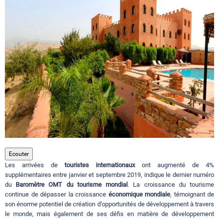
Circuits touristiques
Tourisme
Régions
Hotels
Evenements
Ecouter
Les arrivées de
touristes internationaux
ont augmenté de 4%
supplémentaires entre janvier et septembre 2019, indique le dernier numéro
du
Contact
Baromètre OMT du tourisme mondial
. La croissance du tourisme
continue de dépasser la croissance
économique mondiale
, témoignant de
son énorme potentiel de création d’opportunités de développement à travers
le monde, mais également de ses défis en matière de développement