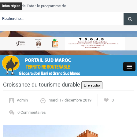
de Tata : le programme de rehabilitation post-inondations
Tata
Infos région
progre
ERTE TSGJB Tourisme : l’ONMT renforce l’aerien a Dakhla et
Tata
servic
ERTE TSGJB Tourisme au Maroc : Transavia renforce les vols Paris-
Tata
a
depas
Close
Croissance du tourisme durable
Admin
mardi 17 décembre 2019
0
0 Commentaires
Actualités