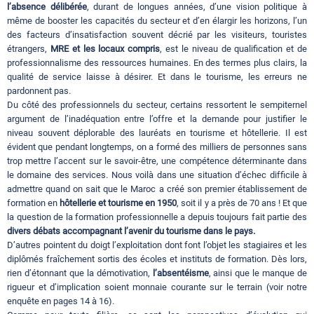
l’absence délibérée
, durant de longues années, d’une vision politique à
même de booster les capacités du secteur et d’en élargir les horizons, l’un
des facteurs d’insatisfaction souvent décrié par les visiteurs, touristes
étrangers,
MRE et les locaux compris
, est le niveau de qualification et de
professionnalisme des ressources humaines. En des termes plus clairs, la
qualité de service laisse à désirer. Et dans le tourisme, les erreurs ne
pardonnent pas.
Du côté des professionnels du secteur, certains ressortent le sempiternel
argument de l’inadéquation entre l’offre et la demande pour justifier le
niveau souvent déplorable des lauréats en tourisme et hôtellerie. Il est
évident que pendant longtemps, on a formé des milliers de personnes sans
trop mettre l’accent sur le savoir-être, une compétence déterminante dans
le domaine des services. Nous voilà dans une situation d’échec difficile à
admettre quand on sait que le Maroc a créé son premier établissement de
formation en
hôtellerie et tourisme en 1950
, soit il y a près de 70 ans ! Et que
la question de la formation professionnelle a depuis toujours fait partie des
divers débats accompagnant l’avenir du tourisme dans le pays.
D’autres pointent du doigt l’exploitation dont font l’objet les stagiaires et les
diplômés fraîchement sortis des écoles et instituts de formation. Dès lors,
rien d’étonnant que la démotivation,
l’absentéisme
, ainsi que le manque de
rigueur et d’implication soient monnaie courante sur le terrain (voir notre
enquête en pages 14 à 16).