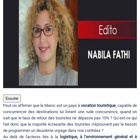
Circuits touristiques
Tourisme
Régions
Hotels
Evenements
Ecouter
Peut-on affirmer que le Maroc est un pays à
vocation touristique
, capable de
concurrencer des destinations lui livrant une rude concurrence, quand on
sait que le taux de retour des touristes ne dépasse pas 10% ? Qu’est-ce qui
Contact
fait donc que la majorité écrasante des touristes n’éprouvent pas le besoin
de programmer un deuxième voyage dans nos contrées ?
Au delà de facteurs liés à la
logistique, à l’environnement général et à