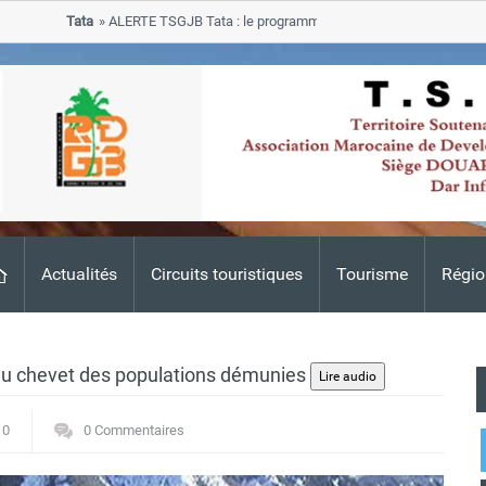
Tata
ALERTE TSGJB Tata : le programme de rehabilitation post-inondati
progresse dans les zones sinistrees
Actualités
Circuits touristiques
Tourisme
Régio
au chevet des populations démunies
0
0 Commentaires