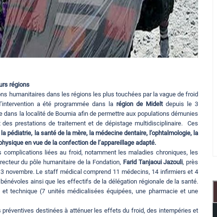
urs régions
s humanitaires dans les régions les plus touchées par la vague de froid
d’intervention a été programmée dans la
région de Midelt
depuis le 3
 dans la localité de Boumia afin de permettre aux populations démunies
 des prestations de traitement et de dépistage multidisciplinaire. Ces
a pédiatrie, la santé de la mère, la médecine dentaire, l’ophtalmologie, la
physique en vue de la confection de l’appareillage adapté.
les complications liées au froid, notamment les maladies chroniques, les
irecteur du pôle humanitaire de la Fondation,
Farid Tanjaoui Jazouli
, près
u 3 novembre. Le staff médical comprend 11 médecins, 14 infirmiers et 4
énévoles ainsi que les effectifs de la délégation régionale de la santé.
n et technique (7 unités médicalisées équipées, une pharmacie et une
préventives destinées à atténuer les effets du froid, des intempéries et