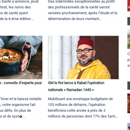
a Santé a annoncé, jeudi
Des indemnités exceptionnelles au profit
hirat, les noms des
des professionnels de la santé seront
es de santé ayant
versées prochainement, après l’étude et la
de la 6-ème édition ...
détermination de leurs montant...
C
p
s
e : conseils d’experte pour
SM le Roi lance à Rabat l’opération
nationale « Ramadan 1443 »
l’hiver et la baisse notable
Mobilisant une enveloppe budgétaire de
, notre organisme fait
103 millions de dirhams, l’opération
x défis. En plus de
bénéficiera cette année à près de 3
 et de syst�...
millions de personnes dont 77% des fami...