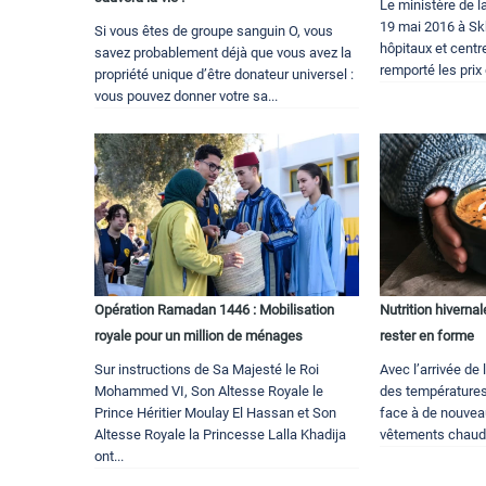
Le ministère de l
19 mai 2016 à Sk
Si vous êtes de groupe sanguin O, vous
hôpitaux et centr
savez probablement déjà que vous avez la
remporté les prix 
propriété unique d’être donateur universel :
vous pouvez donner votre sa...
Opération Ramadan 1446 : Mobilisation
Nutrition hivernal
royale pour un million de ménages
rester en forme
Sur instructions de Sa Majesté le Roi
Avec l’arrivée de 
Mohammed VI, Son Altesse Royale le
des températures
Prince Héritier Moulay El Hassan et Son
face à de nouveau
Altesse Royale la Princesse Lalla Khadija
vêtements chauds
ont...