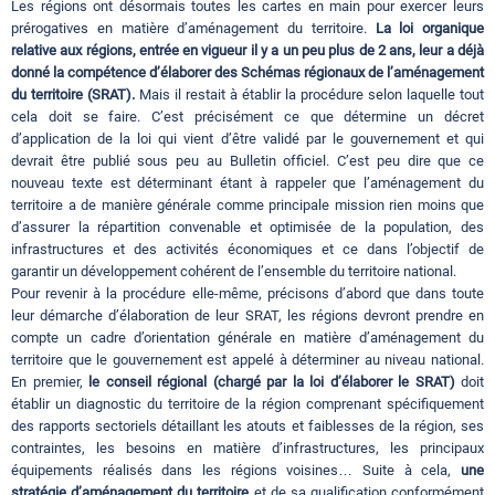
Les régions ont désormais toutes les cartes en main pour exercer leurs
prérogatives en matière d’aménagement du territoire.
La loi organique
relative aux régions, entrée en vigueur il y a un peu plus de 2 ans, leur a déjà
donné la compétence d’élaborer des Schémas régionaux de l’aménagement
du territoire (SRAT).
Mais il restait à établir la procédure selon laquelle tout
cela doit se faire. C’est précisément ce que détermine un décret
d’application de la loi qui vient d’être validé par le gouvernement et qui
devrait être publié sous peu au Bulletin officiel. C’est peu dire que ce
nouveau texte est déterminant étant à rappeler que l’aménagement du
territoire a de manière générale comme principale mission rien moins que
d’assurer la répartition convenable et optimisée de la population, des
infrastructures et des activités économiques et ce dans l’objectif de
garantir un développement cohérent de l’ensemble du territoire national.
Pour revenir à la procédure elle-même, précisons d’abord que dans toute
leur démarche d’élaboration de leur SRAT, les régions devront prendre en
compte un cadre d’orientation générale en matière d’aménagement du
territoire que le gouvernement est appelé à déterminer au niveau national.
En premier,
le conseil régional
(chargé par la loi d’élaborer le SRAT)
doit
établir un diagnostic du territoire de la région comprenant spécifiquement
des rapports sectoriels détaillant les atouts et faiblesses de la région, ses
contraintes, les besoins en matière d’infrastructures, les principaux
équipements réalisés dans les régions voisines… Suite à cela,
une
stratégie d’aménagement du territoire
et de sa qualification conformément