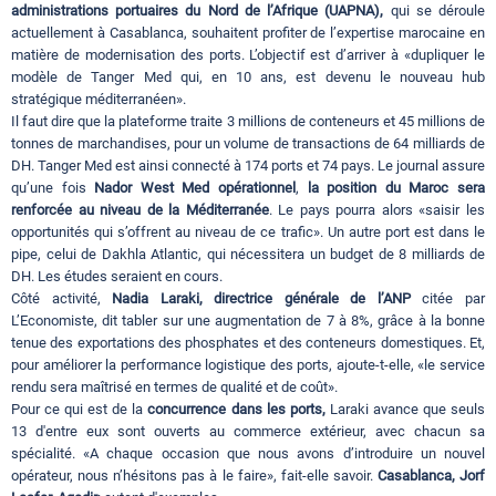
administrations portuaires du Nord de l’Afrique (UAPNA),
qui se déroule
actuellement à Casablanca, souhaitent profiter de l’expertise marocaine en
matière de modernisation des ports. L’objectif est d’arriver à «dupliquer le
modèle de Tanger Med qui, en 10 ans, est devenu le nouveau hub
stratégique méditerranéen».
Il faut dire que la plateforme traite 3 millions de conteneurs et 45 millions de
tonnes de marchandises, pour un volume de transactions de 64 milliards de
DH. Tanger Med est ainsi connecté à 174 ports et 74 pays. Le journal assure
qu’une fois
Nador West Med
opérationnel
,
la position du Maroc sera
renforcée au niveau de la Méditerranée
. Le pays pourra alors «saisir les
opportunités qui s’offrent au niveau de ce trafic». Un autre port est dans le
pipe, celui de Dakhla Atlantic, qui nécessitera un budget de 8 milliards de
DH. Les études seraient en cours.
Côté activité,
Nadia Laraki, directrice générale de l’ANP
citée par
L’Economiste, dit tabler sur une augmentation de 7 à 8%, grâce à la bonne
tenue des exportations des phosphates et des conteneurs domestiques. Et,
pour améliorer la performance logistique des ports, ajoute-t-elle, «le service
rendu sera maîtrisé en termes de qualité et de coût».
Pour ce qui est de la
concurrence dans les ports,
Laraki avance que seuls
13 d'entre eux sont ouverts au commerce extérieur, avec chacun sa
spécialité. «A chaque occasion que nous avons d’introduire un nouvel
opérateur, nous n’hésitons pas à le faire», fait-elle savoir.
Casablanca, Jorf