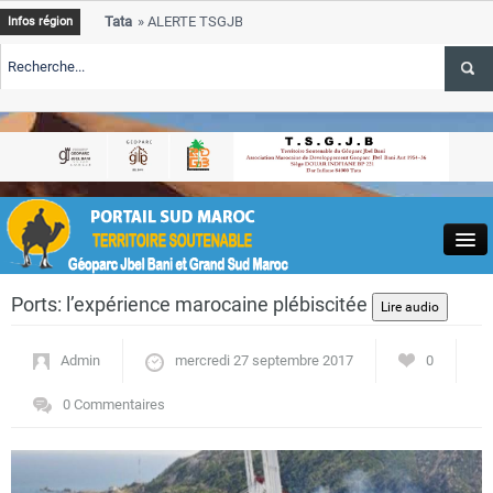
Tata
ALERTE TSGJB Tata : le programme de rehabilitation post-inondat
Infos région
progresse dans les zones sinistrees
Tata
ALERTE TSGJB Tata : un hackathon de l’ANDZOA stimule l’innovat
service des oasis
-
Tata
ALERTE TSGJB Province de Tata : le programme de rehabilitation p
depasse 75 % d’avancement
Close
Ports: l’expérience marocaine plébiscitée
Admin
mercredi 27 septembre 2017
0
0 Commentaires
Actualités