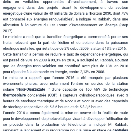
défis en véritables opportunités d'investissement, à travers son
engagement dans des projets visant le développement du secteur
énergétique d'une valeur de 40 milliards de dollars à l'horizon 2030, dont 75%
est consacré aux énergies renouvelables", a indiqué M. Rabbah, dans une
allocution à l'ouverture du 1er Forum d'investissement en énergie (Step
2017).
Le ministre a noté que la transition énergétique a commencé à porter ses
fruits, relevant que la part de l'éolien et du solaire dans la puissance
électrique installée, qui n'était que de 2% début 2009, a atteint 13% en 2016.
Cette transition a permis de réduire le taux de dépendance énergétique, qui
est passé de 98% en 2008 à 93,3% en 2016, a souligné M. Rabbah, ajoutant
que les
énergies renouvelables
ont contribué avec plus de 13% en 2016
pour répondre à la demande en énergie, contre 2,13% en 2008.
Le ministre a rappelé que l'année 2016 a été marquée par plusieurs
événements phares, avec notamment l'entrée en service de la station
solaire "
Noor-Ouarzazate I
" d'une capacité de 160 MW de technologie
thermosolaire
concentrée (
CSP
) à capteurs cylindro-paraboliques avec 3
heures de stockage thermique et de Noor II et Noor III avec des capacités
de stockage respectives de 5 à 6 heures et de 5 à 8,5 heures.
L'année 2016 a connu également la mise en oeuvre de la feuille de route
pour le développement du photovoltaïque, visant à développer l'utilisation de
ce procédé dans la production de l'électricité, a indiqué M. Rabbah,
rappelant le lancement d'un programme pour la mise en place de
centrales