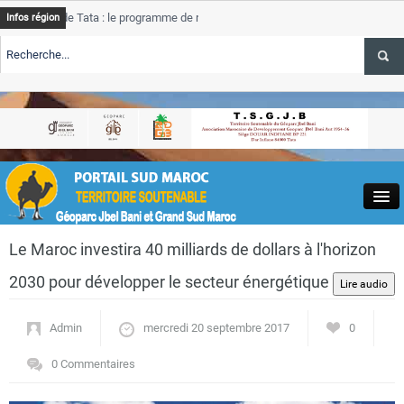
de Tata : le programme de rehabilitation post-inondations
Tata
Infos région
progres
RTE TSGJB Tourisme : l’ONMT renforce l’aerien a Dakhla et
Tata
service
RTE TSGJB Tourisme au Maroc : Transavia renforce les vols Paris-
Tata
depass
Close
Le Maroc investira 40 milliards de dollars à l'horizon
2030 pour développer le secteur énergétique
Admin
mercredi 20 septembre 2017
0
Actualités
0 Commentaires