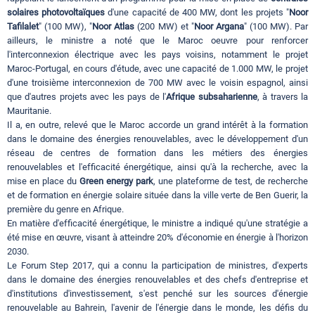
solaires photovoltaïques
d'une capacité de 400 MW, dont les projets "
Noor
Tafilalet
" (100 MW), "
Noor Atlas
(200 MW) et "
Noor Argana
" (100 MW). Par
ailleurs, le ministre a noté que le Maroc oeuvre pour renforcer
l'interconnexion électrique avec les pays voisins, notamment le projet
Maroc-Portugal, en cours d'étude, avec une capacité de 1.000 MW, le projet
d'une troisième interconnexion de 700 MW avec le voisin espagnol, ainsi
que d'autres projets avec les pays de l'
Afrique
subsaharienne
, à travers la
Mauritanie.
Il a, en outre, relevé que le Maroc accorde un grand intérêt à la formation
dans le domaine des énergies renouvelables, avec le développement d'un
réseau de centres de formation dans les métiers des énergies
renouvelables et l'efficacité énergétique, ainsi qu'à la recherche, avec la
mise en place du
Green energy park
, une plateforme de test, de recherche
et de formation en énergie solaire située dans la ville verte de Ben Guerir, la
première du genre en Afrique.
En matière d'efficacité énergétique, le ministre a indiqué qu'une stratégie a
été mise en œuvre, visant à atteindre 20% d'économie en énergie à l'horizon
2030.
Le Forum Step 2017, qui a connu la participation de ministres, d'experts
dans le domaine des énergies renouvelables et des chefs d'entreprise et
d'institutions d'investissement, s'est penché sur les sources d'énergie
renouvelable au Bahrein, l'avenir de l'énergie dans le monde, les défis du