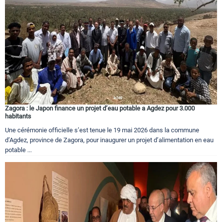
Circuits touristiques
Tourisme
Régions
Zagora : le Japon finance un projet d’eau potable a Agdez pour 3.000
Hotels
habitants
Une cérémonie officielle s’est tenue le 19 mai 2026 dans la commune
d’Agdez, province de Zagora, pour inaugurer un projet d’alimentation en eau
Evenements
potable ...
Contact