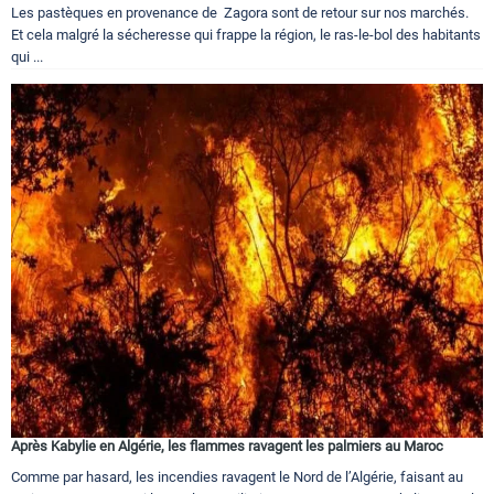
Les pastèques en provenance de Zagora sont de retour sur nos marchés.
Et cela malgré la sécheresse qui frappe la région, le ras-le-bol des habitants
qui ...
Après Kabylie en Algérie, les flammes ravagent les palmiers au Maroc
Comme par hasard, les incendies ravagent le Nord de l’Algérie, faisant au