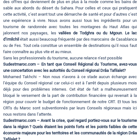
des offres qui deviennent de plus en plus à la mode comme les bains de
sable aux abords du désert du Sahara. Pour celles et ceux qui pratiquent
cette activité, c’est avant tout une démarche de santé et pour d’autres c’est
une expérience à vivre. Nous avons aussi tous les ingrédients pour un
tourisme de randonnée avec toutes les montagnes du Haut Atlas qui
jalonnent nos paysages, les
vallées de Todghra ou du Mgoun
.
Le lac
d’Imilchil
était aussi beaucoup fréquenté par des marocains de Casablanca
ou de Fes. Tout cela constitue un ensemble de destinations qu’il nous faut
faire connaître au plus vite et au mieux.
Sans les professionnels du tourisme, aucune relance n’est possible
Sudestmaroc.com – En tant que Conseil Régional du Tourisme, avez-vous
une concertation avec les autorités du Conseil régional Drâa Tafilalet?
Mohamed Takhchi – Non nous n’avons à ce stade aucun échange avec
l’équipe du Conseil régional car celui-ci est à l’arrêt depuis plusieurs mois
déjà pour des problèmes internes. Cet état de fait a malheureusement
bloqué le versement de la part de contribution financière qui revenait à la
région pour couvrir le budget de fonctionnement de notre CRT. Et tous les
CRTs du Maroc sont subventionnés par leurs Conseils régionaux mais ici
nous restons dans l’attente.
Sudestmaroc.com – Avant la crise, quel regard portiez-vous sur le tourisme
dans la région ? Quels étaient les points forts et les points faibles de cette
économie majeure pour les territoires et les communautés de la région Drâa
Tafilalet ?