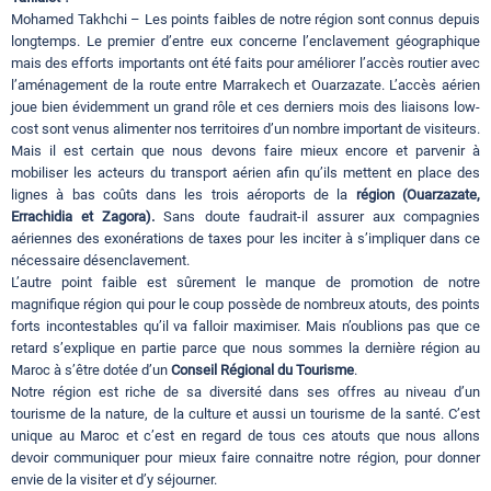
Mohamed Takhchi – Les points faibles de notre région sont connus depuis
longtemps. Le premier d’entre eux concerne l’enclavement géographique
mais des efforts importants ont été faits pour améliorer l’accès routier avec
l’aménagement de la route entre Marrakech et Ouarzazate. L’accès aérien
joue bien évidemment un grand rôle et ces derniers mois des liaisons low-
cost sont venus alimenter nos territoires d’un nombre important de visiteurs.
Mais il est certain que nous devons faire mieux encore et parvenir à
mobiliser les acteurs du transport aérien afin qu’ils mettent en place des
lignes à bas coûts dans les trois aéroports de la
région (Ouarzazate,
Errachidia et Zagora).
Sans doute faudrait-il assurer aux compagnies
aériennes des exonérations de taxes pour les inciter à s’impliquer dans ce
nécessaire désenclavement.
L’autre point faible est sûrement le manque de promotion de notre
magnifique région qui pour le coup possède de nombreux atouts, des points
forts incontestables qu’il va falloir maximiser. Mais n’oublions pas que ce
retard s’explique en partie parce que nous sommes la dernière région au
Maroc à s’être dotée d’un
Conseil Régional du Tourisme
.
Notre région est riche de sa diversité dans ses offres au niveau d’un
tourisme de la nature, de la culture et aussi un tourisme de la santé. C’est
unique au Maroc et c’est en regard de tous ces atouts que nous allons
devoir communiquer pour mieux faire connaitre notre région, pour donner
envie de la visiter et d’y séjourner.