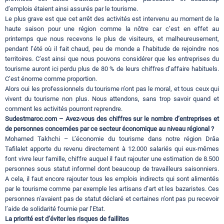
d’emplois étaient ainsi assurés par le tourisme.
Le plus grave est que cet arrêt des activités est intervenu au moment de la
haute saison pour une région comme la nôtre car c’est en effet au
printemps que nous recevons le plus de visiteurs, et malheureusement,
pendant l’été où il fait chaud, peu de monde a l’habitude de rejoindre nos
territoires. C’est ainsi que nous pouvons considérer que les entreprises du
tourisme auront ici perdu plus de 80 % de leurs chiffres d’affaire habituels.
C’est énorme comme proportion.
Alors oui les professionnels du tourisme n’ont pas le moral, et tous ceux qui
vivent du tourisme non plus. Nous attendons, sans trop savoir quand et
comment les activités pourront reprendre.
Sudestmaroc.com – Avez-vous des chiffres sur le nombre d’entreprises et
de personnes concernées par ce secteur économique au niveau régional ?
Mohamed Takhchi – L’économie du tourisme dans notre région Drâa
Tafilalet apporte du revenu directement à 12.000 salariés qui eux-mêmes
font vivre leur famille, chiffre auquel il faut rajouter une estimation de 8.500
personnes sous statut informel dont beaucoup de travailleurs saisonniers.
A cela, il faut encore rajouter tous les emplois indirects qui sont alimentés
par le tourisme comme par exemple les artisans d’art et les bazaristes. Ces
personnes n’avaient pas de statut déclaré et certaines n’ont pas pu recevoir
l’aide de solidarité fournie par l’Etat.
La priorité est d’éviter les risques de faillites