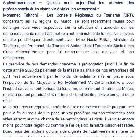
Sudestmaroc.com – Quelles sont aujourd’hui les attentes des
professionnels du tourisme vis à vis du gouvernement ?
Mohamed Takhchi – Les Conseils Régionaux du Tourisme (CRT),
concernant les 12 régions du Maroc, se sont récemment réunis pour
échanger leurs vues respectives sur la situation et s’accorder sur les
demandes prioritaires à transmettre à notre ministère de tutelle. Nous avons
ensuite pu dialoguer directement avec Mme Nadia Fettah, Ministre du
Tourisme, de l’Artisanat, du Transport Aérien et de l’Economie Sociale lors
d’une visioconférence pour lui communiquer nos analyses et nos
conclusions.
La première de nos demandes concerne la prolongation jusqu’à la fin de
cette année 2020 du paiement de la masse salariale de nos entreprises tel
qu’il l’est actuellement par le Fonds de solidarité mis en place sous
l’impulsion de Sa Majesté le
Roi Mohammed VI.
Cette initiative a pour
l’instant sauvé les entreprises du tourisme, comme tant d’autres au Maroc,
et elle a surtout permis à des millions de familles de survivre pendant cette
crise.
Mais pour nos entreprises, l’arrêt de cette aide exceptionnelle programmée
pour la fin du mois de juin pose un vrai problème car nos trésoreries sont
vides et n’ont aucune chance de se remplir dans les mois à venir, et encore
moins pour notre région où comme je l’ai déjà dit, la haute saison est ratée.
Donc nous demandons qu’une aide urgente de l’Etat vienne maintenir ce