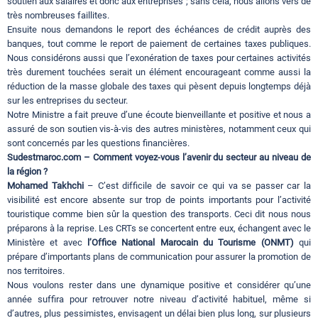
soutien aux salaires et donc aux entreprises ; sans cela, nous allons vers de
très nombreuses faillites.
Ensuite nous demandons le report des échéances de crédit auprès des
banques, tout comme le report de paiement de certaines taxes publiques.
Nous considérons aussi que l’exonération de taxes pour certaines activités
très durement touchées serait un élément encourageant comme aussi la
réduction de la masse globale des taxes qui pèsent depuis longtemps déjà
sur les entreprises du secteur.
Notre Ministre a fait preuve d’une écoute bienveillante et positive et nous a
assuré de son soutien vis-à-vis des autres ministères, notamment ceux qui
sont concernés par les questions financières.
Sudestmaroc.com – Comment voyez-vous l’avenir du secteur au niveau de
la région ?
Mohamed Takhchi
– C’est difficile de savoir ce qui va se passer car la
visibilité est encore absente sur trop de points importants pour l’activité
touristique comme bien sûr la question des transports. Ceci dit nous nous
préparons à la reprise. Les CRTs se concertent entre eux, échangent avec le
Ministère et avec
l’Office National Marocain du Tourisme (ONMT)
qui
prépare d’importants plans de communication pour assurer la promotion de
nos territoires.
Nous voulons rester dans une dynamique positive et considérer qu’une
année suffira pour retrouver notre niveau d’activité habituel, même si
d’autres, plus pessimistes, envisagent un délai bien plus long, sur plusieurs