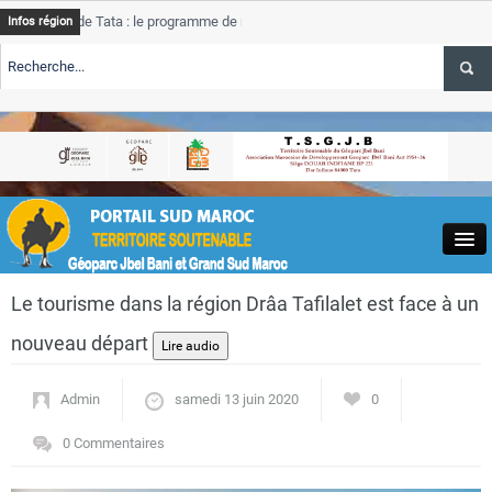
 de Tata : le programme de rehabilitation post-inondations
Tata
Infos région
progre
ERTE TSGJB Tourisme : l’ONMT renforce l’aerien a Dakhla et
Tata
servic
ERTE TSGJB Tourisme au Maroc : Transavia renforce les vols Paris-
Tata
la
depas
Close
Le tourisme dans la région Drâa Tafilalet est face à un
nouveau départ
Admin
samedi 13 juin 2020
0
Actualités
0 Commentaires