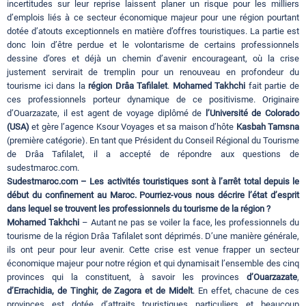
incertitudes sur leur reprise laissent planer un risque pour les milliers
d’emplois liés à ce secteur économique majeur pour une région pourtant
dotée d’atouts exceptionnels en matière d’offres touristiques. La partie est
donc loin d’être perdue et le volontarisme de certains professionnels
dessine d’ores et déjà un chemin d’avenir encourageant, où la crise
justement servirait de tremplin pour un renouveau en profondeur du
tourisme ici dans la
région Drâa Tafilalet
.
Mohamed Takhchi
fait partie de
ces professionnels porteur dynamique de ce positivisme. Originaire
d’Ouarzazate, il est agent de voyage diplômé de
l’Université de Colorado
(USA)
et gère l’agence Ksour Voyages et sa maison d’hôte
Kasbah Tamsna
(première catégorie). En tant que Président du Conseil Régional du Tourisme
de Drâa Tafilalet, il a accepté de répondre aux questions de
sudestmaroc.com.
Sudestmaroc.com – Les activités touristiques sont à l’arrêt total depuis le
début du confinement au Maroc. Pourriez-vous nous décrire l’état d’esprit
dans lequel se trouvent les professionnels du tourisme de la région ?
Mohamed Takhchi
– Autant ne pas se voiler la face, les professionnels du
tourisme de la région Drâa Tafilalet sont déprimés. D’une manière générale,
ils ont peur pour leur avenir. Cette crise est venue frapper un secteur
économique majeur pour notre région et qui dynamisait l’ensemble des cinq
provinces qui la constituent, à savoir les provinces
d’Ouarzazate
,
d’Errachidia, de Tinghir, de Zagora et de Midelt
. En effet, chacune de ces
provinces est dotée d’attraits touristiques particuliers et beaucoup